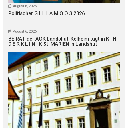
August 6, 2026
Politischer G I L L A M O O S 2026
August 6, 2026
BEIRAT der AOK Landshut-Kelheim tagt in K I N
D E R K L I N I K St. MARIEN in Landshut