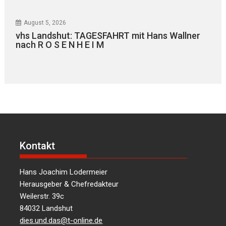
August 5, 2026
vhs Landshut: TAGESFAHRT mit Hans Wallner
nach R O S E N H E I M
Kontakt
Hans Joachim Lodermeier
Herausgeber & Chefredakteur
Weilerstr. 39c
84032 Landshut
dies.und.das@t-online.de