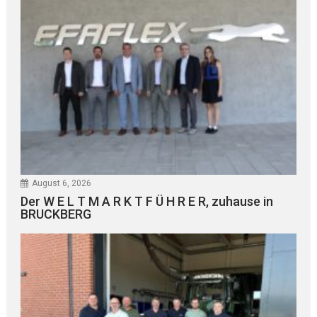
August 6, 2026
Der W E L T M A R K T F Ü H R E R, zuhause in
BRUCKBERG