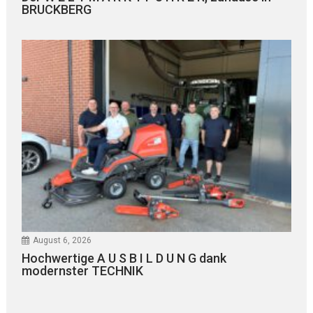
BRUCKBERG
August 6, 2026
Hochwertige A U S B I L D U N G dank
modernster TECHNIK