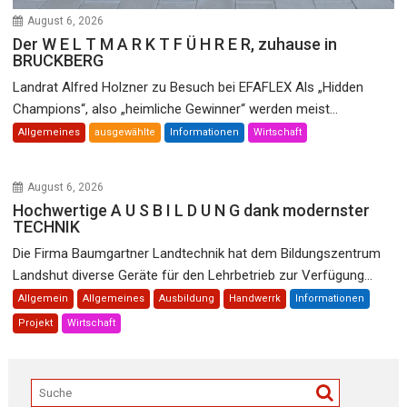
August 6, 2026
Der W E L T M A R K T F Ü H R E R, zuhause in
BRUCKBERG
Landrat Alfred Holzner zu Besuch bei EFAFLEX Als „Hidden
Champions“, also „heimliche Gewinner“ werden meist...
Allgemeines
ausgewählte
Informationen
Wirtschaft
August 6, 2026
Hochwertige A U S B I L D U N G dank modernster
TECHNIK
Die Firma Baumgartner Landtechnik hat dem Bildungszentrum
Landshut diverse Geräte für den Lehrbetrieb zur Verfügung...
Allgemein
Allgemeines
Ausbildung
Handwerrk
Informationen
Projekt
Wirtschaft