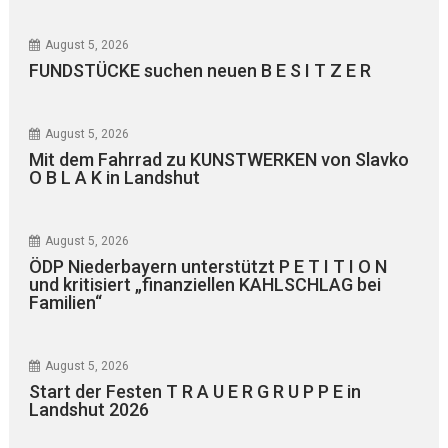
August 5, 2026
FUNDSTÜCKE suchen neuen B E S I T Z E R
August 5, 2026
Mit dem Fahrrad zu KUNSTWERKEN von Slavko
O B L A K in Landshut
August 5, 2026
ÖDP Niederbayern unterstützt P E T I T I O N
und kritisiert „finanziellen KAHLSCHLAG bei
Familien“
August 5, 2026
Start der Festen T R A U E R G R U P P E in
Landshut 2026