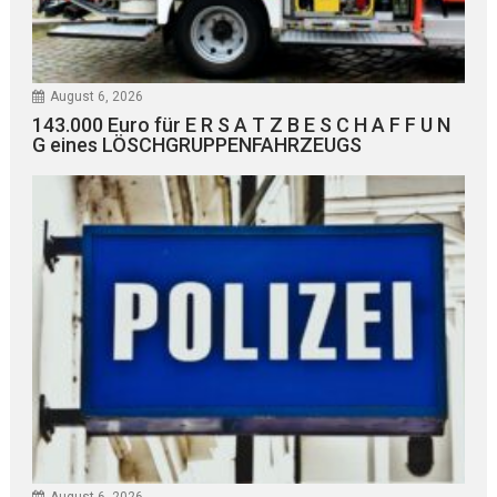
August 6, 2026
143.000 Euro für E R S A T Z B E S C H A F F U N
G eines LÖSCHGRUPPENFAHRZEUGS