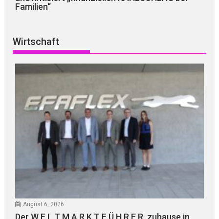
Familien“
Wirtschaft
August 6, 2026
Der W E L T M A R K T F Ü H R E R, zuhause in