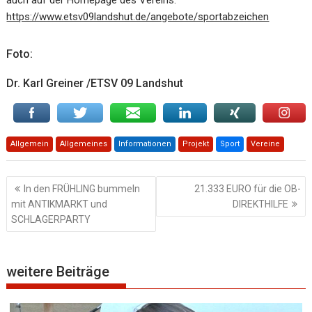
https://www.etsv09landshut.de/angebote/sportabzeichen
Foto:
Dr. Karl Greiner /ETSV 09 Landshut
Allgemein
Allgemeines
Informationen
Projekt
Sport
Vereine
Beitragsnavigation
In den FRÜHLING bummeln
21.333 EURO für die OB-
mit ANTIKMARKT und
DIREKTHILFE
SCHLAGERPARTY
weitere Beiträge