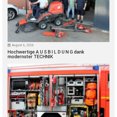
August 6, 2026
Hochwertige A U S B I L D U N G dank
modernster TECHNIK