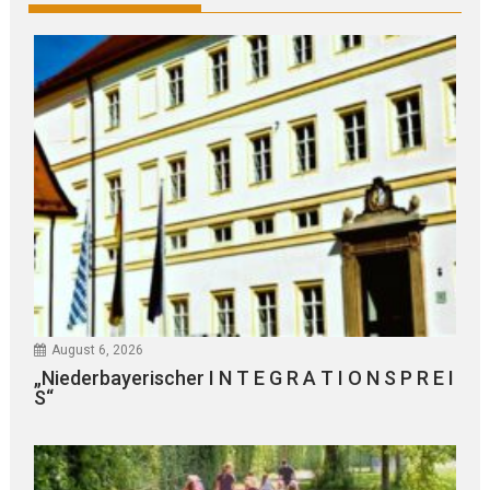
August 6, 2026
„Niederbayerischer I N T E G R A T I O N S P R E I
S“