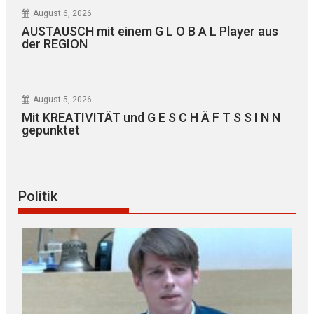
August 6, 2026
AUSTAUSCH mit einem G L O B A L Player aus
der REGION
August 5, 2026
Mit KREATIVITÄT und G E S C H Ä F T S S I N N
gepunktet
Politik