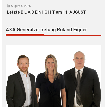
August 5, 2026
Letzte B L A D E N I G H T am 11. AUGUST
AXA Generalvertretung Roland Eigner