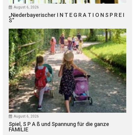
August 6, 2026
„Niederbayerischer I N T E G R A T I O N S P R E I
S“
August 6, 2026
Spiel, S P A ß und Spannung für die ganze
FAMILIE