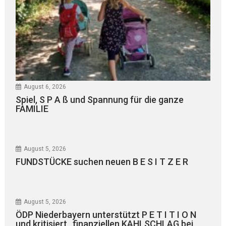
August 6, 2026
Spiel, S P A ß und Spannung für die ganze
FAMILIE
August 5, 2026
FUNDSTÜCKE suchen neuen B E S I T Z E R
August 5, 2026
ÖDP Niederbayern unterstützt P E T I T I O N
und kritisiert „finanziellen KAHLSCHLAG bei