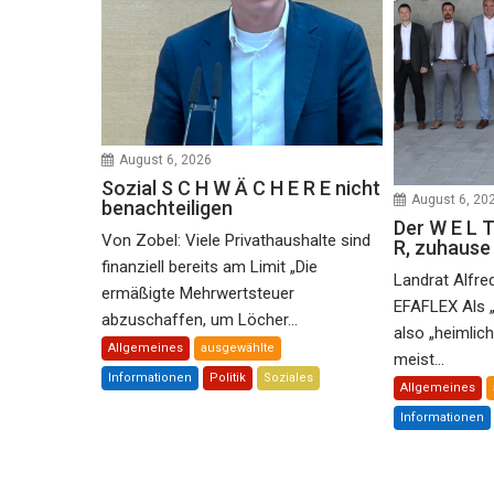
August 6, 2026
Sozial S C H W Ä C H E R E nicht
August 6, 20
benachteiligen
Der W E L T
Von Zobel: Viele Privathaushalte sind
R, zuhaus
finanziell bereits am Limit „Die
Landrat Alfre
ermäßigte Mehrwertsteuer
EFAFLEX Als 
abzuschaffen, um Löcher...
also „heimlic
Allgemeines
ausgewählte
meist...
Informationen
Politik
Soziales
Allgemeines
Informationen