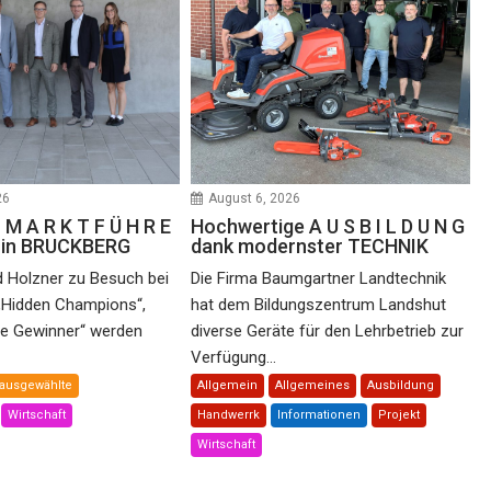
26
August 6, 2026
 M A R K T F Ü H R E
Hochwertige A U S B I L D U N G
e in BRUCKBERG
dank modernster TECHNIK
d Holzner zu Besuch bei
Die Firma Baumgartner Landtechnik
„Hidden Champions“,
hat dem Bildungszentrum Landshut
he Gewinner“ werden
diverse Geräte für den Lehrbetrieb zur
Verfügung...
ausgewählte
Allgemein
Allgemeines
Ausbildung
Wirtschaft
Handwerrk
Informationen
Projekt
Wirtschaft