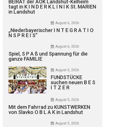
BEIRAT der AOK Landshut-Kelheim
tagt in K I N D E R K L I N I K St. MARIEN
in Landshut
August 6, 2026
„Niederbayerischer I N T E G R A T I O
N S P R E I S“
August 6, 2026
Spiel, S P A ß und Spannung für die
ganze FAMILIE
August 5, 2026
FUNDSTÜCKE
suchen neuen B E S
I T Z E R
August 5, 2026
Mit dem Fahrrad zu KUNSTWERKEN
von Slavko O B L A K in Landshut
August 5, 2026