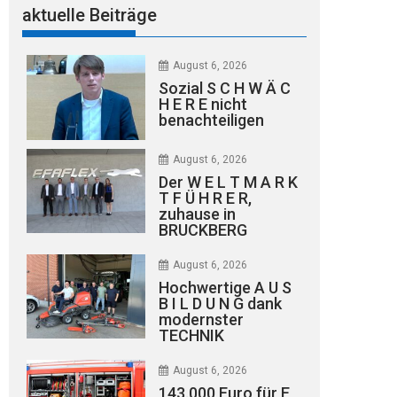
aktuelle Beiträge
August 6, 2026
Sozial S C H W Ä C
H E R E nicht
benachteiligen
August 6, 2026
Der W E L T M A R K
T F Ü H R E R,
zuhause in
BRUCKBERG
August 6, 2026
Hochwertige A U S
B I L D U N G dank
modernster
TECHNIK
August 6, 2026
143.000 Euro für E