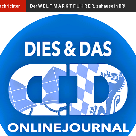
achrichten
Der W E L T M A R K T F Ü H R E R, zuhause in BRUCK