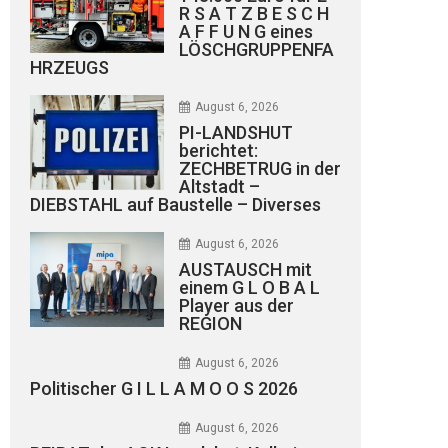
R S A T Z B E S C H
A F F U N G eines
LÖSCHGRUPPENFA
HRZEUGS
August 6, 2026
PI-LANDSHUT
berichtet:
ZECHBETRUG in der
Altstadt –
DIEBSTAHL auf Baustelle – Diverses
August 6, 2026
AUSTAUSCH mit
einem G L O B A L
Player aus der
REGION
August 6, 2026
Politischer G I L L A M O O S 2026
August 6, 2026