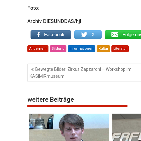
Foto:
Archiv DIESUNDDAS/hjl
Facebook
X
Folge un
Allgemein
Bildung
Informationen
Kultur
Literatur
Beitragsnavigation
Bewegte Bilder: Zirkus Zapzaroni – Workshop im
KASiMiRmuseum
weitere Beiträge