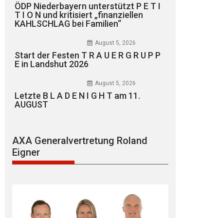
ÖDP Niederbayern unterstützt P E T I
T I O N und kritisiert „finanziellen
KAHLSCHLAG bei Familien“
August 5, 2026
Start der Festen T R A U E R G R U P P
E in Landshut 2026
August 5, 2026
Letzte B L A D E N I G H T am 11.
AUGUST
AXA Generalvertretung Roland
Eigner