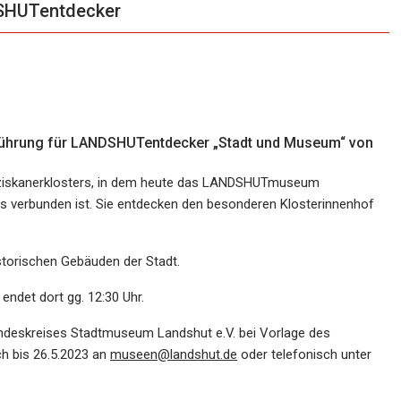
DSHUTentdecker
e Führung für LANDSHUTentdecker „Stadt und Museum“ von
anziskanerklosters, in dem heute das LANDSHUTmuseum
ts verbunden ist. Sie entdecken den besonderen Klosterinnenhof
storischen Gebäuden der Stadt.
det dort gg. 12:30 Uhr.
eundeskreises Stadtmuseum Landshut e.V. bei Vorlage des
ch bis 26.5.2023 an
museen@landshut.de
oder telefonisch unter