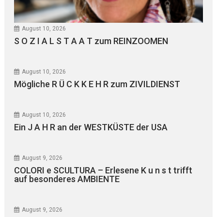
August 10, 2026
S O Z I A L S T A A T zum REINZOOMEN
August 10, 2026
Mögliche R Ü C K K E H R zum ZIVILDIENST
August 10, 2026
Ein J A H R an der WESTKÜSTE der USA
August 9, 2026
COLORI e SCULTURA – Erlesene K u n s t trifft
auf besonderes AMBIENTE
August 9, 2026