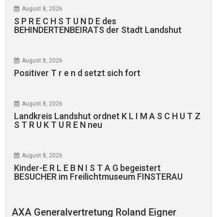
August 8, 2026
S P R E C H S T U N D E des
BEHINDERTENBEIRATS der Stadt Landshut
August 8, 2026
Positiver T r e n d setzt sich fort
August 8, 2026
Landkreis Landshut ordnet K L I M A S C H U T Z
S T R U K T U R E N neu
August 8, 2026
Kinder-E R L E B N I S T A G begeistert
BESUCHER im Freilichtmuseum FINSTERAU
AXA Generalvertretung Roland Eigner