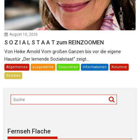
August 10, 2026
S O Z I A L S T A A T zum REINZOOMEN
Von Heike Arnold Vom großen Ganzen bis vor die eigene
Haustür „Der lernende Sozialstaat“ zeigt...
Allgemeines
ausgewählte
Gesundheit
Informationen
Kolumne
Soziales
Fernseh Flache