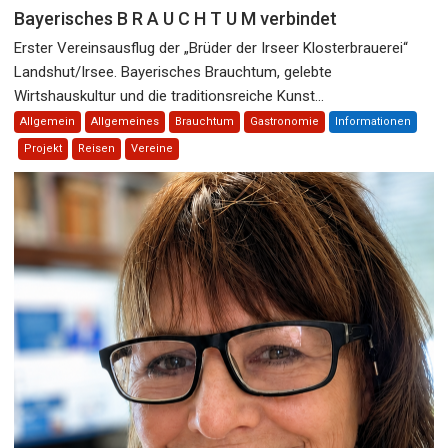
Bayerisches B R A U C H T U M verbindet
Erster Vereinsausflug der „Brüder der Irseer Klosterbrauerei“
Landshut/Irsee. Bayerisches Brauchtum, gelebte
Wirtshauskultur und die traditionsreiche Kunst...
Allgemein
Allgemeines
Brauchtum
Gastronomie
Informationen
Projekt
Reisen
Vereine