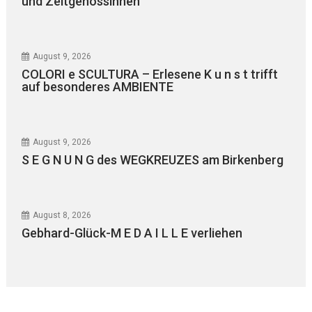
und Zeitgenossinnen“
August 9, 2026
COLORI e SCULTURA – Erlesene K u n s t trifft
auf besonderes AMBIENTE
August 9, 2026
S E G N U N G des WEGKREUZES am Birkenberg
August 8, 2026
Gebhard-Glück-M E D A I L L E verliehen