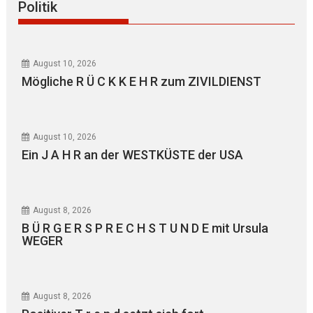
Politik
August 10, 2026
Mögliche R Ü C K K E H R zum ZIVILDIENST
August 10, 2026
Ein J A H R an der WESTKÜSTE der USA
August 8, 2026
B Ü R G E R S P R E C H S T U N D E mit Ursula
WEGER
August 8, 2026