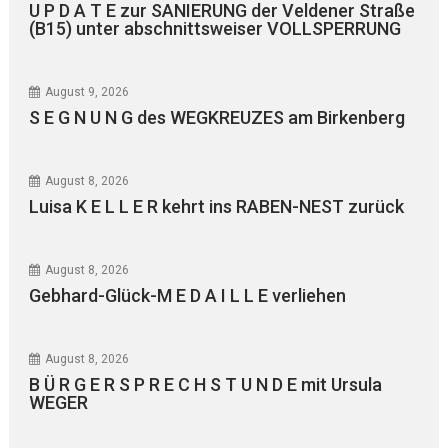
U P D A T E zur SANIERUNG der Veldener Straße
(B15) unter abschnittsweiser VOLLSPERRUNG
August 9, 2026
S E G N U N G des WEGKREUZES am Birkenberg
August 8, 2026
Luisa K E L L E R kehrt ins RABEN-NEST zurück
August 8, 2026
Gebhard-Glück-M E D A I L L E verliehen
August 8, 2026
B Ü R G E R S P R E C H S T U N D E mit Ursula
WEGER