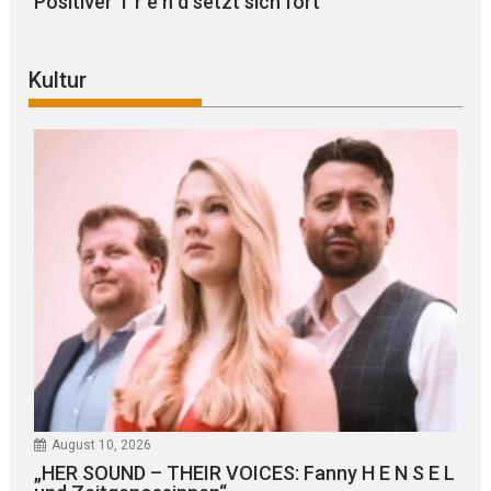
Positiver T r e n d setzt sich fort
Kultur
August 10, 2026
„HER SOUND – THEIR VOICES: Fanny H E N S E L