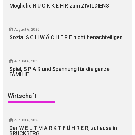
Mögliche R Ü C K K E H R zum ZIVILDIENST
August 6, 2026
Sozial S C H W Ä C H E R E nicht benachteiligen
August 6, 2026
Spiel, S P A ß und Spannung für die ganze
FAMILIE
Wirtschaft
August 6, 2026
Der W E L T M A R K T F Ü H R E R, zuhause in
BRUCKBERG