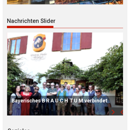
Nachrichten Slider
 R A U C H T U M verbindet
S O Z I A L S T A 