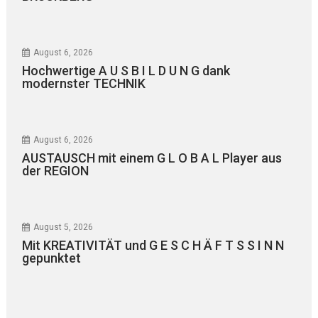
August 6, 2026
Hochwertige A U S B I L D U N G dank
modernster TECHNIK
August 6, 2026
AUSTAUSCH mit einem G L O B A L Player aus
der REGION
August 5, 2026
Mit KREATIVITÄT und G E S C H Ä F T S S I N N
gepunktet