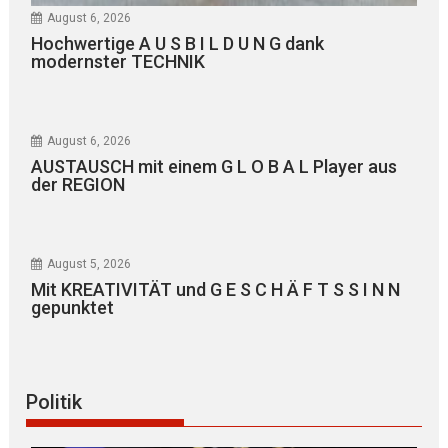
August 6, 2026
Hochwertige A U S B I L D U N G dank
modernster TECHNIK
August 6, 2026
AUSTAUSCH mit einem G L O B A L Player aus
der REGION
August 5, 2026
Mit KREATIVITÄT und G E S C H Ä F T S S I N N
gepunktet
Politik