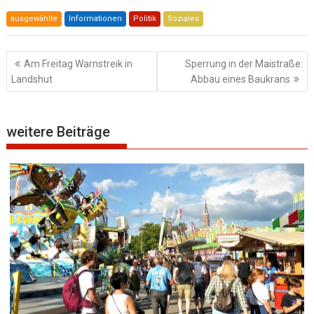
ausgewählte
Informationen
Politik
Soziales
Beitragsnavigation
Am Freitag Warnstreik in
Sperrung in der Maistraße:
Landshut
Abbau eines Baukrans
weitere Beiträge