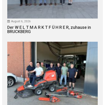
August 6, 2026
Der W E L T M A R K T F Ü H R E R, zuhause in
BRUCKBERG