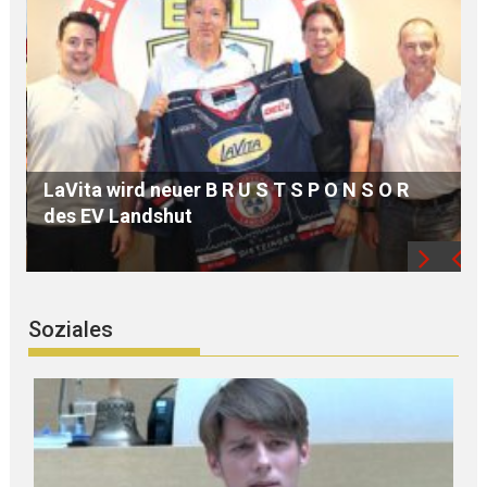
MdB Oßner: E L E K T R I F I Z I E R U N G d
S O R
Bahnstrecke MÜHLDORF-LANDSHUT stär
die Region
Soziales