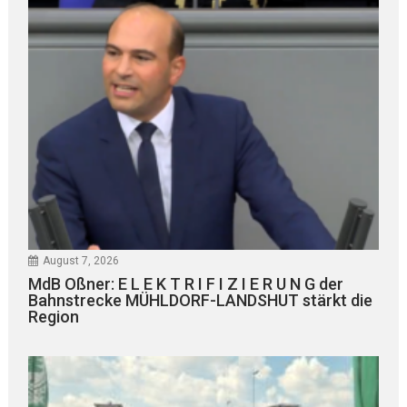
August 7, 2026
MdB Oßner: E L E K T R I F I Z I E R U N G der
Bahnstrecke MÜHLDORF-LANDSHUT stärkt die
Region