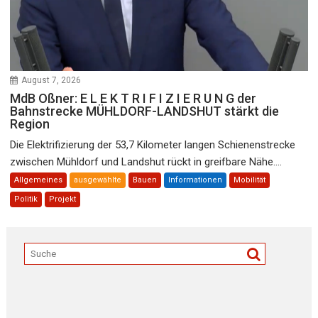
August 7, 2026
MdB Oßner: E L E K T R I F I Z I E R U N G der
Bahnstrecke MÜHLDORF-LANDSHUT stärkt die
Region
Die Elektrifizierung der 53,7 Kilometer langen Schienenstrecke
zwischen Mühldorf und Landshut rückt in greifbare Nähe....
Allgemeines
ausgewählte
Bauen
Informationen
Mobilität
Politik
Projekt