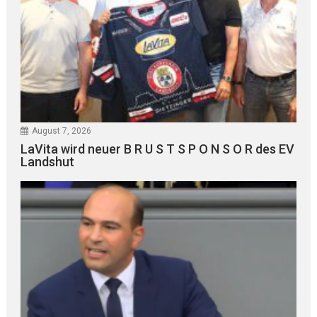
August 7, 2026
LaVita wird neuer B R U S T S P O N S O R des EV
Landshut