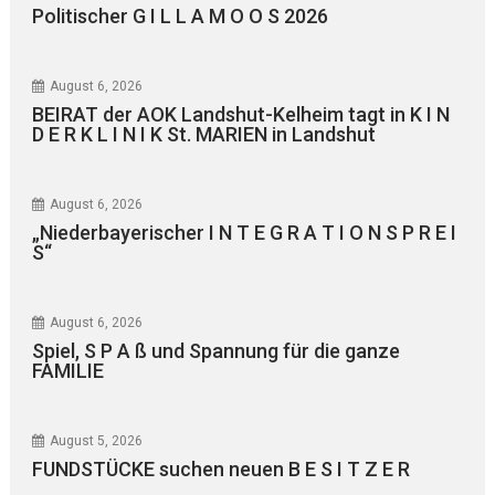
Politischer G I L L A M O O S 2026
August 6, 2026
BEIRAT der AOK Landshut-Kelheim tagt in K I N
D E R K L I N I K St. MARIEN in Landshut
August 6, 2026
„Niederbayerischer I N T E G R A T I O N S P R E I
S“
August 6, 2026
Spiel, S P A ß und Spannung für die ganze
FAMILIE
August 5, 2026
FUNDSTÜCKE suchen neuen B E S I T Z E R