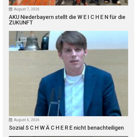
August 7, 2026
AKU Niederbayern stellt die W E I C H E N für die
ZUKUNFT
August 6, 2026
Sozial S C H W Ä C H E R E nicht benachteiligen