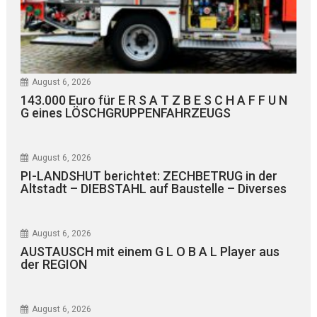
August 6, 2026
143.000 Euro für E R S A T Z B E S C H A F F U N
G eines LÖSCHGRUPPENFAHRZEUGS
August 6, 2026
PI-LANDSHUT berichtet: ZECHBETRUG in der
Altstadt – DIEBSTAHL auf Baustelle – Diverses
August 6, 2026
AUSTAUSCH mit einem G L O B A L Player aus
der REGION
August 6, 2026