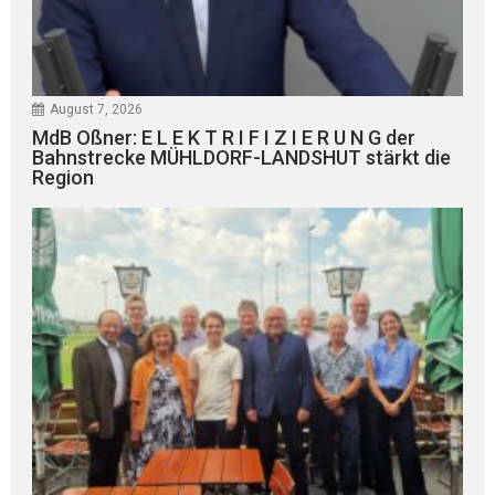
August 7, 2026
MdB Oßner: E L E K T R I F I Z I E R U N G der
Bahnstrecke MÜHLDORF-LANDSHUT stärkt die
Region