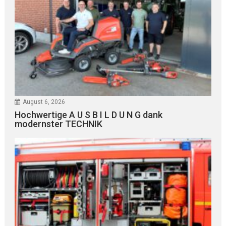
August 6, 2026
Hochwertige A U S B I L D U N G dank
modernster TECHNIK