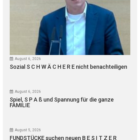
August 6, 2026
Sozial S C H W Ä C H E R E nicht benachteiligen
August 6, 2026
Spiel, S P A ß und Spannung für die ganze
FAMILIE
August 5, 2026
FUNDSTÜCKE suchen neuen B E S I T Z E R