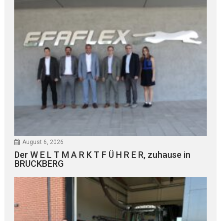
August 6, 2026
Der W E L T M A R K T F Ü H R E R, zuhause in
BRUCKBERG