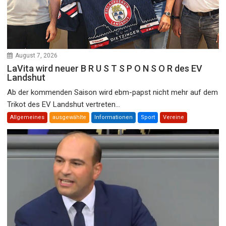
August 7, 2026
LaVita wird neuer B R U S T S P O N S O R des EV
Landshut
Ab der kommenden Saison wird ebm-papst nicht mehr auf dem
Trikot des EV Landshut vertreten...
Allgemeines
ausgewählte
Informationen
Sport
Vereine