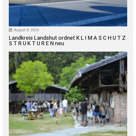
August 8, 2026
Landkreis Landshut ordnet K L I M A S C H U T Z
S T R U K T U R E N neu