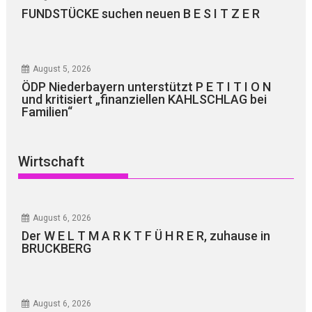
FUNDSTÜCKE suchen neuen B E S I T Z E R
August 5, 2026
ÖDP Niederbayern unterstützt P E T I T I O N
und kritisiert „finanziellen KAHLSCHLAG bei
Familien“
Wirtschaft
August 6, 2026
Der W E L T M A R K T F Ü H R E R, zuhause in
BRUCKBERG
August 6, 2026