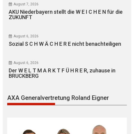
August 7, 2026
AKU Niederbayern stellt die W E I C H E N für die
ZUKUNFT
August 6, 2026
Sozial S C H W Ä C H E R E nicht benachteiligen
August 6, 2026
Der W E L T M A R K T F Ü H R E R, zuhause in
BRUCKBERG
AXA Generalvertretung Roland Eigner