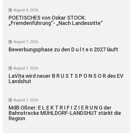
August 8, 2026
POETISCHES von Oskar STOCK:
„Fremdenführung“- „Nach Landessitte“
August 7, 2026
Bewerbungsphase zu den D u l t e n 2027 läuft
August 7, 2026
LaVita wird neuer B R U S T S P O N S O R des EV
Landshut
August 7, 2026
MdB Oßner: E L E K T R I F I Z I E R U N G der
Bahnstrecke MÜHLDORF-LANDSHUT stärkt die
Region