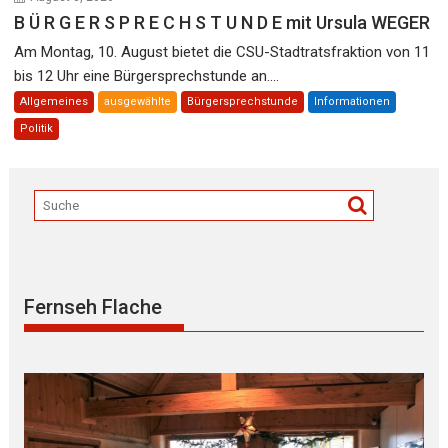
B Ü R G E R S P R E C H S T U N D E mit Ursula WEGER
Am Montag, 10. August bietet die CSU-Stadtratsfraktion von 11
bis 12 Uhr eine Bürgersprechstunde an....
Allgemeines
ausgewählte
Bürgersprechstunde
Informationen
Politik
Fernseh Flache