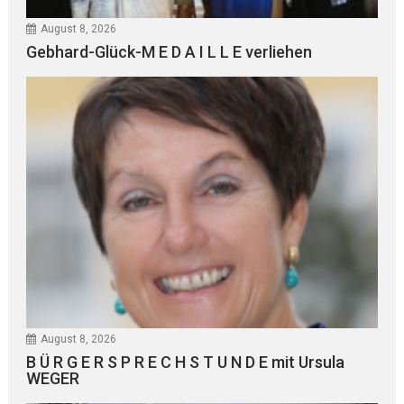
August 8, 2026
Gebhard-Glück-M E D A I L L E verliehen
August 8, 2026
B Ü R G E R S P R E C H S T U N D E mit Ursula
WEGER