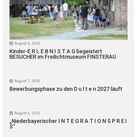
August 8, 2026
Kinder-E R L E B N I S T A G begeistert
BESUCHER im Freilichtmuseum FINSTERAU
August 7, 2026
Bewerbungsphase zu den D u l t e n 2027 läuft
August 6, 2026
„Niederbayerischer I N T E G R A T I O N S P R E I
S“