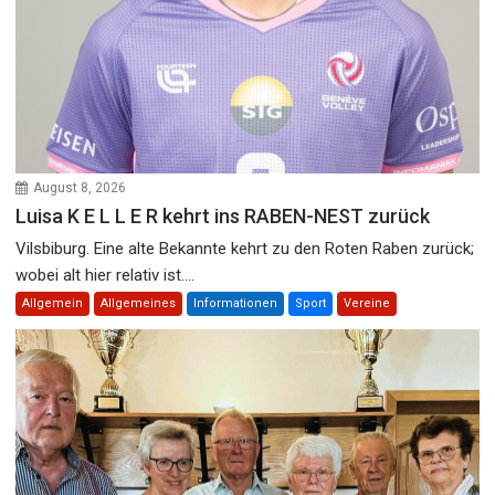
August 8, 2026
Luisa K E L L E R kehrt ins RABEN-NEST zurück
Vilsbiburg. Eine alte Bekannte kehrt zu den Roten Raben zurück;
wobei alt hier relativ ist....
Allgemein
Allgemeines
Informationen
Sport
Vereine