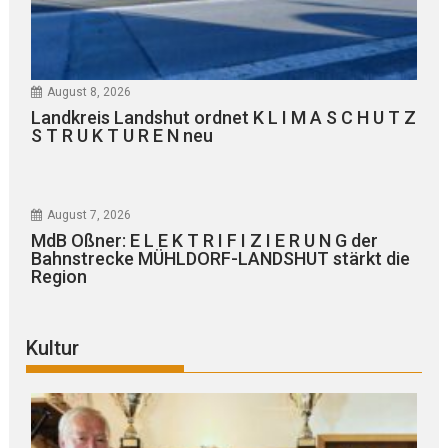
August 8, 2026
Landkreis Landshut ordnet K L I M A S C H U T Z
S T R U K T U R E N neu
August 7, 2026
MdB Oßner: E L E K T R I F I Z I E R U N G der
Bahnstrecke MÜHLDORF-LANDSHUT stärkt die
Region
Kultur