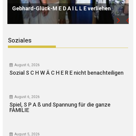
B Ü R G E R S P R E C H S T U N D E mit Ursula
WEGER
Soziales
August 6, 2026
Sozial S C H W Ä C H E R E nicht benachteiligen
August 6, 2026
Spiel, S P A ß und Spannung für die ganze
FAMILIE
August 5, 2026