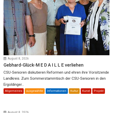
August 8, 2026
Gebhard-Glück-M E D A I L L E verliehen
CSU-Senioren diskutieren Reformen und ehren ihre Vorsitzende
Landkreis. Zum Sommerstammtisch der CSU-Senioren in den
Ergoldinger...
Allgemeines
ausgewählte
Informationen
Kultur
Kunst
Projekt
August 8, 2026