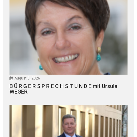
August 8, 2026
B Ü R G E R S P R E C H S T U N D E mit Ursula
WEGER