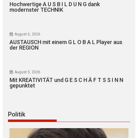
Hochwertige A U S B I L D U N G dank
modernster TECHNIK
August 6, 2026
AUSTAUSCH mit einem G L O B A L Player aus
der REGION
August 5, 2026
Mit KREATIVITÄT und G E S C H Ä F T S S I N N
gepunktet
Politik