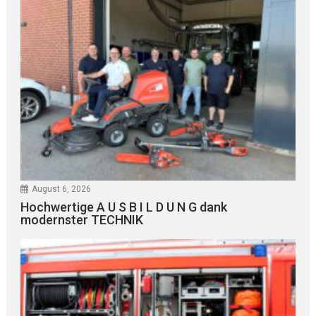
August 6, 2026
Hochwertige A U S B I L D U N G dank
modernster TECHNIK