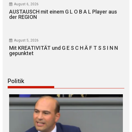
August 6, 2026
AUSTAUSCH mit einem G L O B A L Player aus
der REGION
August 5, 2026
Mit KREATIVITÄT und G E S C H Ä F T S S I N N
gepunktet
Politik