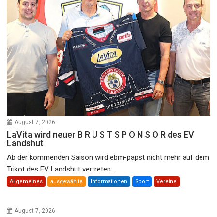
August 7, 2026
LaVita wird neuer B R U S T S P O N S O R des EV
Landshut
Ab der kommenden Saison wird ebm-papst nicht mehr auf dem
Trikot des EV Landshut vertreten...
Allgemeines
ausgewählte
Informationen
Sport
Vereine
August 7, 2026