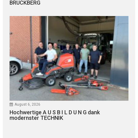
BRUCKBERG
August 6, 2026
Hochwertige A U S B I L D U N G dank
modernster TECHNIK