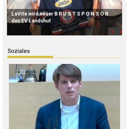
MdB Oßner: E L E K T R I F I Z I E R U N G der
Bahnstrecke MÜHLDORF-LANDSHUT stärkt
die Region
Soziales