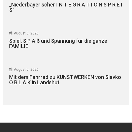
„Niederbayerischer I N T E G R A T I O N S P R E I
S“
August 6, 2026
Spiel, S P A ß und Spannung für die ganze
FAMILIE
August 5, 2026
Mit dem Fahrrad zu KUNSTWERKEN von Slavko
O B L A K in Landshut