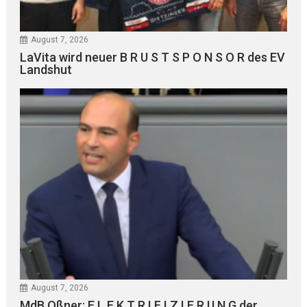
August 7, 2026
LaVita wird neuer B R U S T S P O N S O R des EV
Landshut
August 7, 2026
MdB Oßner: E L E K T R I F I Z I E R U N G der