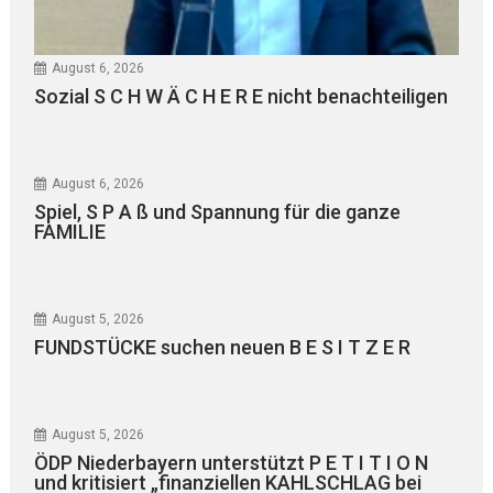
August 6, 2026
Sozial S C H W Ä C H E R E nicht benachteiligen
August 6, 2026
Spiel, S P A ß und Spannung für die ganze
FAMILIE
August 5, 2026
FUNDSTÜCKE suchen neuen B E S I T Z E R
August 5, 2026
ÖDP Niederbayern unterstützt P E T I T I O N
und kritisiert „finanziellen KAHLSCHLAG bei