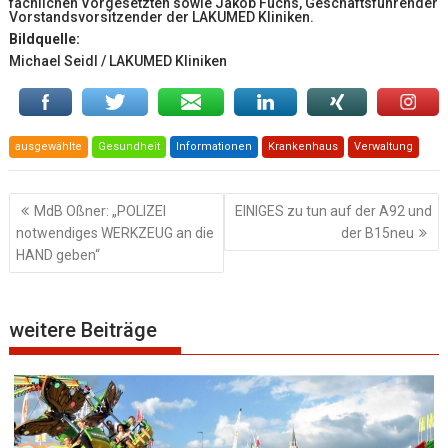
fachlichen Vorgesetzten sowie Jakob Fuchs, Geschäftsführender
Vorstandsvorsitzender der LAKUMED Kliniken.
Bildquelle:
Michael Seidl / LAKUMED Kliniken
ausgewählte
Gesundheit
Informationen
Krankenhaus
Verwaltung
Beitragsnavigation
MdB Oßner: „POLIZEI
EINIGES zu tun auf der A92 und
notwendiges WERKZEUG an die
der B15neu
HAND geben“
weitere Beiträge