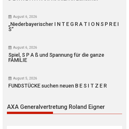
August 6, 2026
„Niederbayerischer I N T E G R A T I O N S P R E I
S“
August 6, 2026
Spiel, S P A ß und Spannung für die ganze
FAMILIE
August 5, 2026
FUNDSTÜCKE suchen neuen B E S I T Z E R
AXA Generalvertretung Roland Eigner