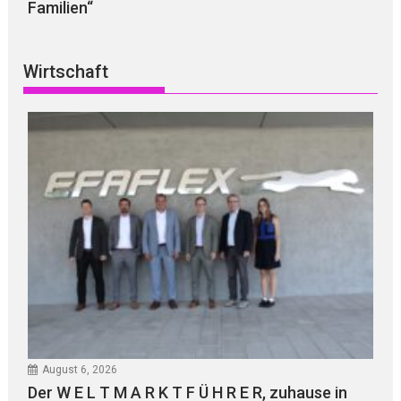
Familien“
Wirtschaft
August 6, 2026
Der W E L T M A R K T F Ü H R E R, zuhause in