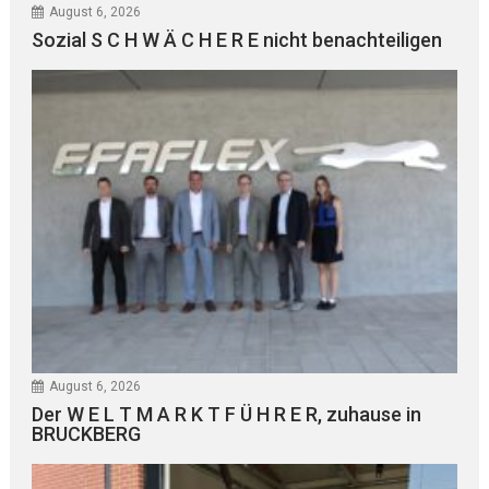
August 6, 2026
Sozial S C H W Ä C H E R E nicht benachteiligen
August 6, 2026
Der W E L T M A R K T F Ü H R E R, zuhause in
BRUCKBERG