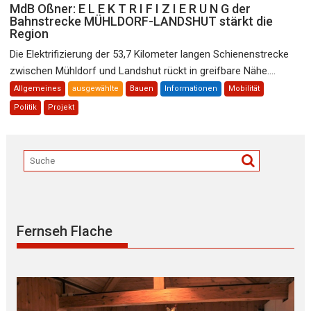
MdB Oßner: E L E K T R I F I Z I E R U N G der
Bahnstrecke MÜHLDORF-LANDSHUT stärkt die
Region
Die Elektrifizierung der 53,7 Kilometer langen Schienenstrecke
zwischen Mühldorf und Landshut rückt in greifbare Nähe....
Allgemeines
ausgewählte
Bauen
Informationen
Mobilität
Politik
Projekt
Fernseh Flache