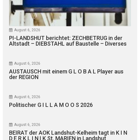
August 6, 2026
PI-LANDSHUT berichtet: ZECHBETRUG in der
Altstadt – DIEBSTAHL auf Baustelle – Diverses
August 6, 2026
AUSTAUSCH mit einem G L O B A L Player aus
der REGION
August 6, 2026
Politischer G I L L A M O O S 2026
August 6, 2026
BEIRAT der AOK Landshut-Kelheim tagt in K I N
D E R K L I N I K St. MARIEN in Landshut