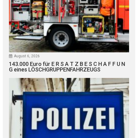
August 6, 2026
143.000 Euro für E R S A T Z B E S C H A F F U N
G eines LÖSCHGRUPPENFAHRZEUGS