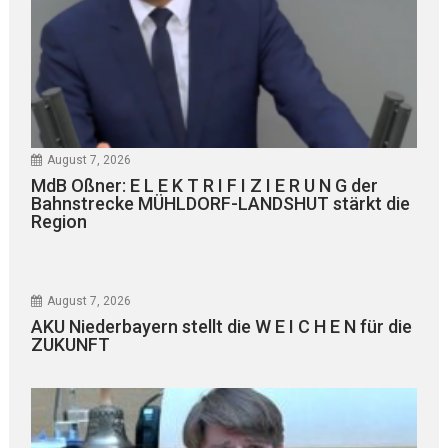
August 7, 2026
MdB Oßner: E L E K T R I F I Z I E R U N G der
Bahnstrecke MÜHLDORF-LANDSHUT stärkt die
Region
August 7, 2026
AKU Niederbayern stellt die W E I C H E N für die
ZUKUNFT