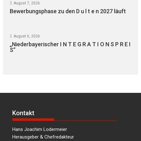
August 7, 2026
Bewerbungsphase zu den D u l t e n 2027 läuft
August 6, 2026
„Niederbayerischer I N T E G R A T I O N S P R E I
S“
Kontakt
Hans Joachim Lodermeier
Herausgeber & Chefredakteur