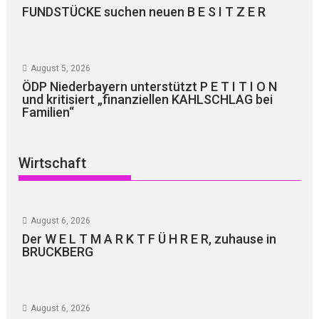
FUNDSTÜCKE suchen neuen B E S I T Z E R
August 5, 2026
ÖDP Niederbayern unterstützt P E T I T I O N
und kritisiert „finanziellen KAHLSCHLAG bei
Familien“
Wirtschaft
August 6, 2026
Der W E L T M A R K T F Ü H R E R, zuhause in
BRUCKBERG
August 6, 2026