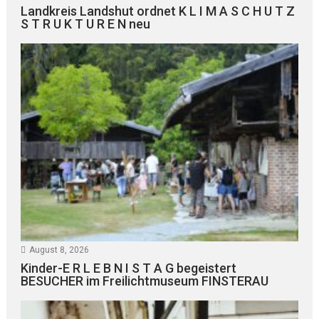
Landkreis Landshut ordnet K L I M A S C H U T Z
S T R U K T U R E N neu
August 8, 2026
Kinder-E R L E B N I S T A G begeistert
BESUCHER im Freilichtmuseum FINSTERAU