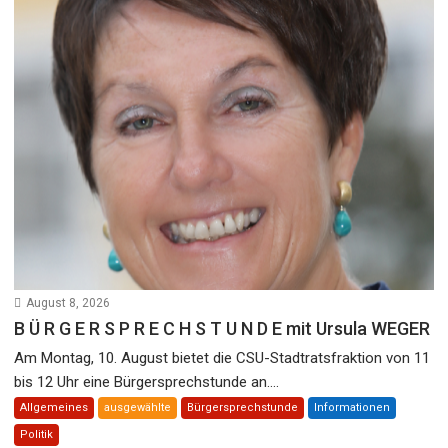
August 8, 2026
B Ü R G E R S P R E C H S T U N D E mit Ursula WEGER
Am Montag, 10. August bietet die CSU-Stadtratsfraktion von 11
bis 12 Uhr eine Bürgersprechstunde an....
Allgemeines
ausgewählte
Bürgersprechstunde
Informationen
Politik