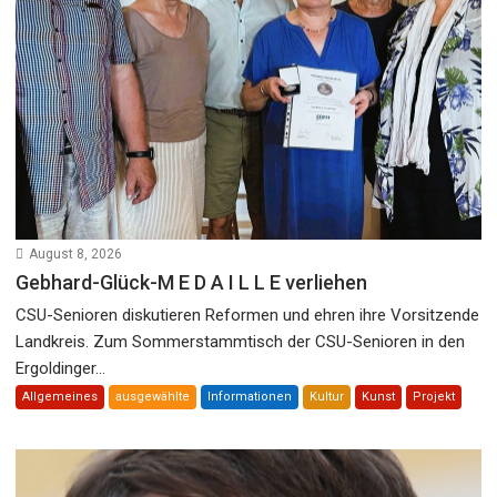
August 8, 2026
Gebhard-Glück-M E D A I L L E verliehen
CSU-Senioren diskutieren Reformen und ehren ihre Vorsitzende
Landkreis. Zum Sommerstammtisch der CSU-Senioren in den
Ergoldinger...
Allgemeines
ausgewählte
Informationen
Kultur
Kunst
Projekt