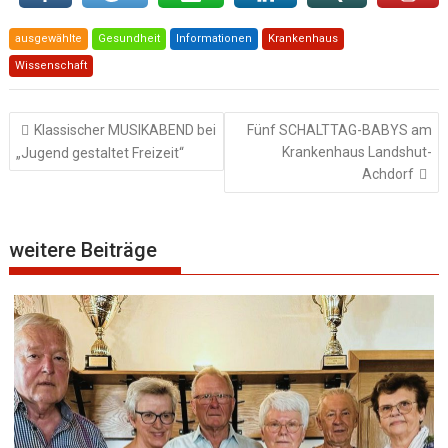
ausgewählte
Gesundheit
Informationen
Krankenhaus
Wissenschaft
Beitragsnavigation
Klassischer MUSIKABEND bei
Fünf SCHALTTAG-BABYS am
Krankenhaus Landshut-
„Jugend gestaltet Freizeit“
Achdorf
weitere Beiträge