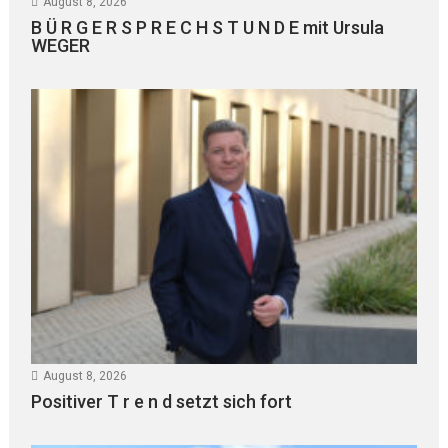
August 8, 2026
B Ü R G E R S P R E C H S T U N D E mit Ursula
WEGER
August 8, 2026
Positiver T r e n d setzt sich fort