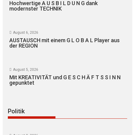
Hochwertige A U S B I L D U N G dank
modernster TECHNIK
August 6, 2026
AUSTAUSCH mit einem G L O B A L Player aus
der REGION
August 5, 2026
Mit KREATIVITÄT und G E S C H Ä F T S S I N N
gepunktet
Politik