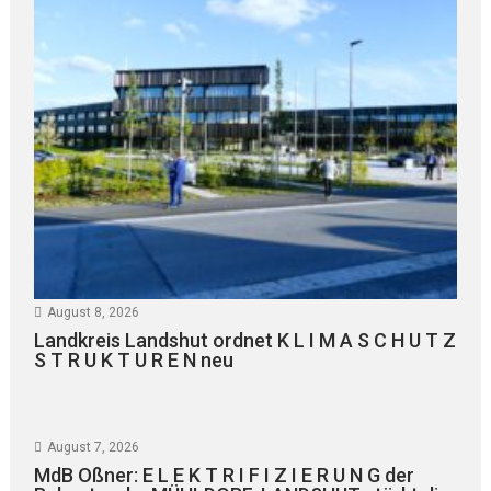
August 8, 2026
Landkreis Landshut ordnet K L I M A S C H U T Z
S T R U K T U R E N neu
August 7, 2026
MdB Oßner: E L E K T R I F I Z I E R U N G der