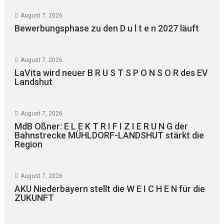
August 7, 2026
Bewerbungsphase zu den D u l t e n 2027 läuft
August 7, 2026
LaVita wird neuer B R U S T S P O N S O R des EV
Landshut
August 7, 2026
MdB Oßner: E L E K T R I F I Z I E R U N G der
Bahnstrecke MÜHLDORF-LANDSHUT stärkt die
Region
August 7, 2026
AKU Niederbayern stellt die W E I C H E N für die
ZUKUNFT