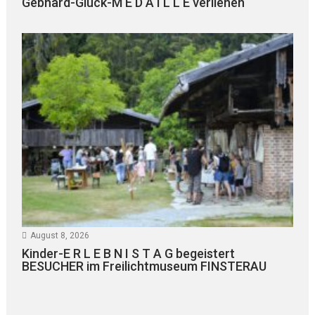
Gebhard-Glück-M E D A I L L E verliehen
August 8, 2026
Kinder-E R L E B N I S T A G begeistert
BESUCHER im Freilichtmuseum FINSTERAU