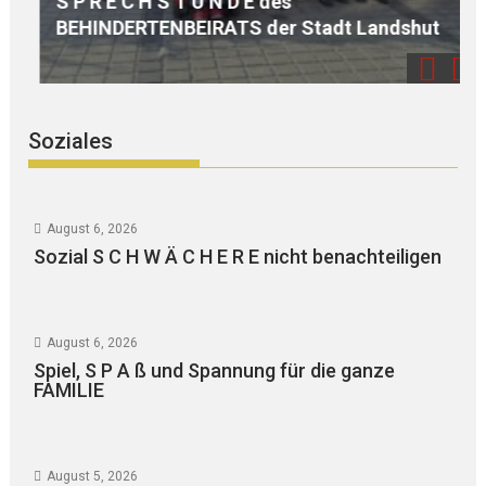
S P R E C H S T U N D E des
BEHINDERTENBEIRATS der Stadt Landshut
P
Soziales
August 6, 2026
Sozial S C H W Ä C H E R E nicht benachteiligen
August 6, 2026
Spiel, S P A ß und Spannung für die ganze
FAMILIE
August 5, 2026