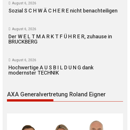
August 6, 2026
Sozial S C H W Ä C H E R E nicht benachteiligen
August 6, 2026
Der W E L T M A R K T F Ü H R E R, zuhause in
BRUCKBERG
August 6, 2026
Hochwertige A U S B I L D U N G dank
modernster TECHNIK
AXA Generalvertretung Roland Eigner