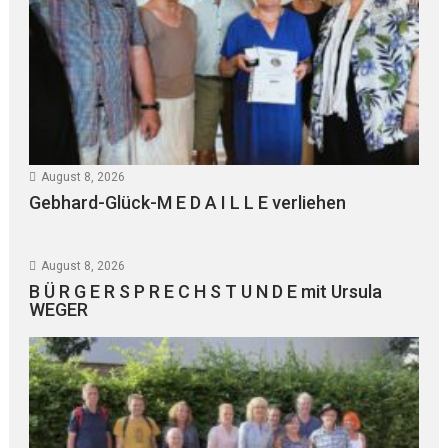
August 8, 2026
Gebhard-Glück-M E D A I L L E verliehen
August 8, 2026
B Ü R G E R S P R E C H S T U N D E mit Ursula
WEGER