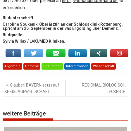
0871/760 331 oder per Mail an
info@vhs-landshuter-land.de
ist
erforderlich.
Bildunterschrift
:
Caroline Soukenik, Oberärztin an der Schlossklinik Rottenburg,
spricht am 26. September in der vhs Ergolding über Demenz.
Bildquelle
:
Sylvia Willax / LAKUMED Kliniken.
Allgemein
Demenz
Gesundheit
Informationen
Wissenschaft
Beitragsnavigation
Glauber: BAYERN setzt auf
REGIONAL, BIOLOGISCH,
KREISLAUFWIRTSCHAFT
LECKER
weitere Beiträge