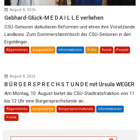
August 8, 2026
Gebhard-Glück-M E D A I L L E verliehen
CSU-Senioren diskutieren Reformen und ehren ihre Vorsitzende
Landkreis. Zum Sommerstammtisch der CSU-Senioren in den
Ergoldinger...
Allgemeines
ausgewählte
Informationen
Kultur
Kunst
Projekt
August 8, 2026
B Ü R G E R S P R E C H S T U N D E mit Ursula WEGER
Am Montag, 10. August bietet die CSU-Stadtratsfraktion von 11
bis 12 Uhr eine Bürgersprechstunde an....
Allgemeines
ausgewählte
Bürgersprechstunde
Informationen
Politik