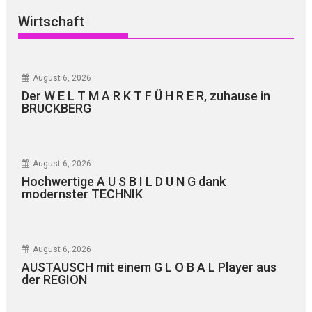
Wirtschaft
August 6, 2026
Der W E L T M A R K T F Ü H R E R, zuhause in
BRUCKBERG
August 6, 2026
Hochwertige A U S B I L D U N G dank
modernster TECHNIK
August 6, 2026
AUSTAUSCH mit einem G L O B A L Player aus
der REGION