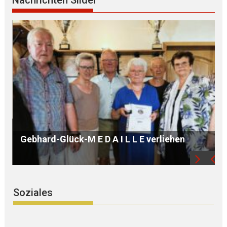
Nachrichten Slider
B Ü R G E R S P R E C H S T U N D E mit Ursula
WEGER
Soziales