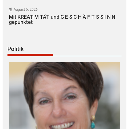
August 5, 2026
Mit KREATIVITÄT und G E S C H Ä F T S S I N N
gepunktet
Politik