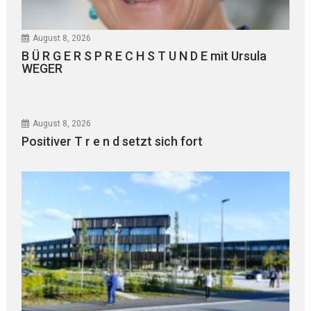
August 8, 2026
B Ü R G E R S P R E C H S T U N D E mit Ursula
WEGER
August 8, 2026
Positiver T r e n d setzt sich fort