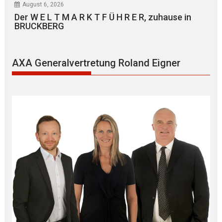
August 6, 2026
Der W E L T M A R K T F Ü H R E R, zuhause in
BRUCKBERG
AXA Generalvertretung Roland Eigner