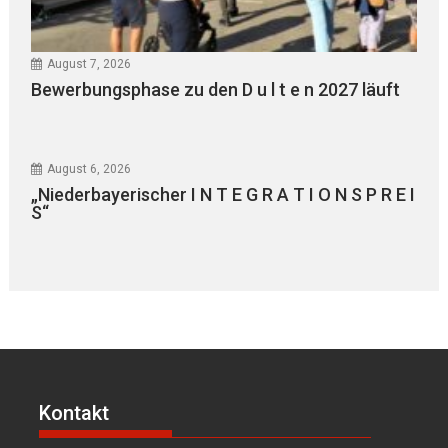
August 7, 2026
Bewerbungsphase zu den D u l t e n 2027 läuft
August 6, 2026
„Niederbayerischer I N T E G R A T I O N S P R E I
S“
Kontakt