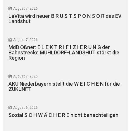
August 7, 2026
LaVita wird neuer B R U S T S P O N S O R des EV
Landshut
August 7, 2026
MdB Oßner: E L E K T R I F I Z I E R U N G der
Bahnstrecke MÜHLDORF-LANDSHUT stärkt die
Region
August 7, 2026
AKU Niederbayern stellt die W E I C H E N für die
ZUKUNFT
August 6, 2026
Sozial S C H W Ä C H E R E nicht benachteiligen