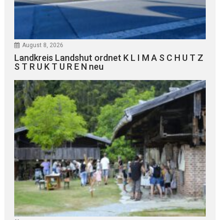
August 8, 2026
Landkreis Landshut ordnet K L I M A S C H U T Z
S T R U K T U R E N neu