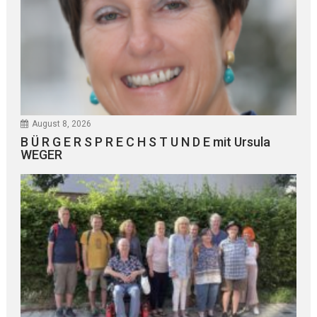
August 8, 2026
B Ü R G E R S P R E C H S T U N D E mit Ursula
WEGER