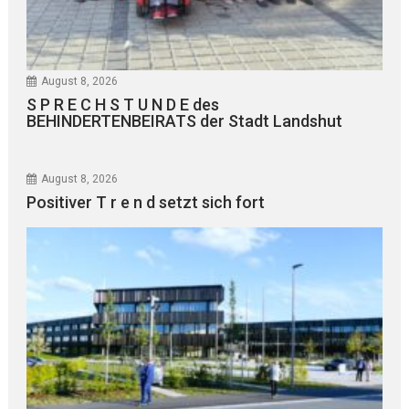
August 8, 2026
S P R E C H S T U N D E des
BEHINDERTENBEIRATS der Stadt Landshut
August 8, 2026
Positiver T r e n d setzt sich fort