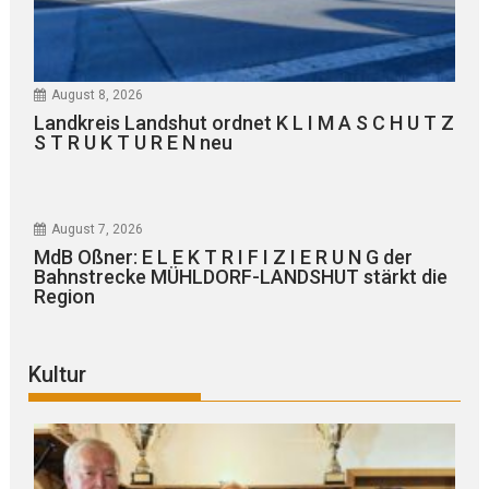
August 8, 2026
Landkreis Landshut ordnet K L I M A S C H U T Z
S T R U K T U R E N neu
August 7, 2026
MdB Oßner: E L E K T R I F I Z I E R U N G der
Bahnstrecke MÜHLDORF-LANDSHUT stärkt die
Region
Kultur