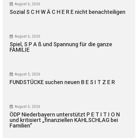
August 6, 2026
Sozial S C H W Ä C H E R E nicht benachteiligen
August 6, 2026
Spiel, S P A ß und Spannung für die ganze
FAMILIE
August 5, 2026
FUNDSTÜCKE suchen neuen B E S I T Z E R
August 5, 2026
ÖDP Niederbayern unterstützt P E T I T I O N
und kritisiert „finanziellen KAHLSCHLAG bei
Familien“