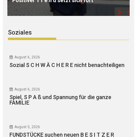
T Z S T R U K T U R E N neu
Soziales
August 6, 2026
Sozial S C H W Ä C H E R E nicht benachteiligen
August 6, 2026
Spiel, S P A ß und Spannung für die ganze
FAMILIE
August 5, 2026
FUNDSTÜCKE suchen neuen B E S I T Z E R