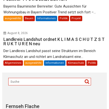
Bayerns Bauminister Bernreiter: Gute Aussichten für
Wohnungsbau in Bayern Positiver Trend setzt sich fort –...
ausgewählte
Bauen
Informationen
Politik
Projekt
August 8, 2026
Landkreis Landshut ordnet K L I M A S C H U T Z S T
R U K T U R E N neu
Der Landkreis Landshut passt seine Strukturen im Bereich
Klimaschutz an und richtet am Landratsamt eine...
Allgemeines
ausgewählte
Informationen
Klimaschutz
Politik
Fernseh Flache