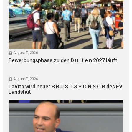
August 7, 2026
Bewerbungsphase zu den D u l t e n 2027 läuft
August 7, 2026
LaVita wird neuer B R U S T S P O N S O R des EV
Landshut