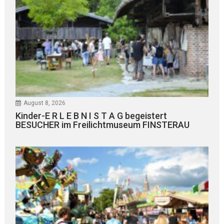
August 8, 2026
Kinder-E R L E B N I S T A G begeistert
BESUCHER im Freilichtmuseum FINSTERAU