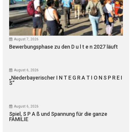
August 7, 2026
Bewerbungsphase zu den D u l t e n 2027 läuft
August 6, 2026
„Niederbayerischer I N T E G R A T I O N S P R E I
S“
August 6, 2026
Spiel, S P A ß und Spannung für die ganze
FAMILIE