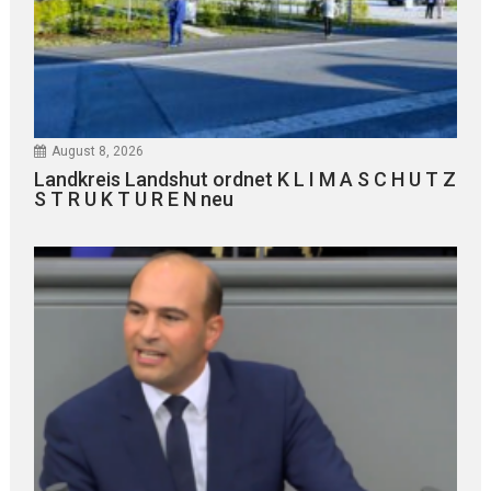
August 8, 2026
Landkreis Landshut ordnet K L I M A S C H U T Z
S T R U K T U R E N neu