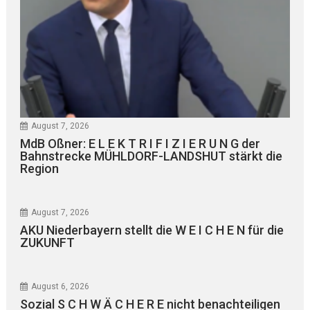
August 7, 2026
MdB Oßner: E L E K T R I F I Z I E R U N G der
Bahnstrecke MÜHLDORF-LANDSHUT stärkt die
Region
August 7, 2026
AKU Niederbayern stellt die W E I C H E N für die
ZUKUNFT
August 6, 2026
Sozial S C H W Ä C H E R E nicht benachteiligen