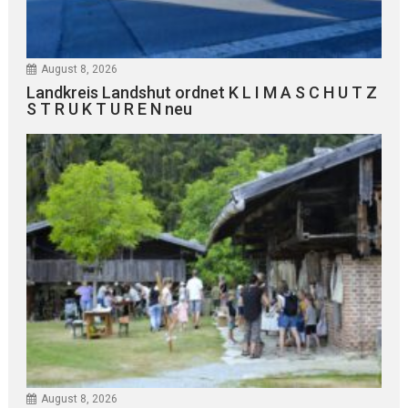
August 8, 2026
Landkreis Landshut ordnet K L I M A S C H U T Z
S T R U K T U R E N neu
August 8, 2026