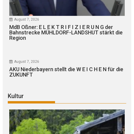
August 7, 2026
MdB Oßner: E L E K T R I F I Z I E R U N G der
Bahnstrecke MÜHLDORF-LANDSHUT stärkt die
Region
August 7, 2026
AKU Niederbayern stellt die W E I C H E N für die
ZUKUNFT
Kultur