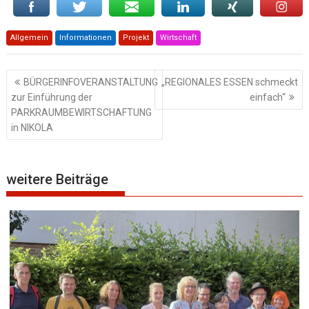
Allgemein
Informationen
Projekt
Wirtschaft
Beitragsnavigation
BÜRGERINFOVERANSTALTUNG
„REGIONALES ESSEN schmeckt
zur Einführung der
einfach“
PARKRAUMBEWIRTSCHAFTUNG
in NIKOLA
weitere Beiträge