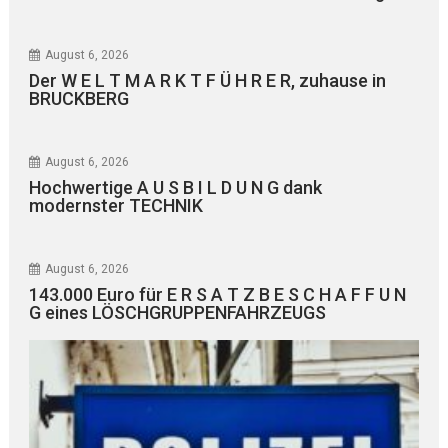
August 6, 2026
Der W E L T M A R K T F Ü H R E R, zuhause in
BRUCKBERG
August 6, 2026
Hochwertige A U S B I L D U N G dank
modernster TECHNIK
August 6, 2026
143.000 Euro für E R S A T Z B E S C H A F F U N
G eines LÖSCHGRUPPENFAHRZEUGS