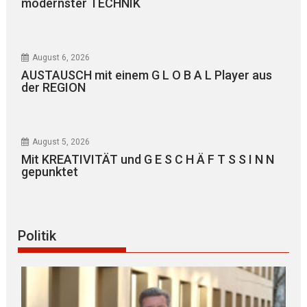
modernster TECHNIK
August 6, 2026
AUSTAUSCH mit einem G L O B A L Player aus
der REGION
August 5, 2026
Mit KREATIVITÄT und G E S C H Ä F T S S I N N
gepunktet
Politik