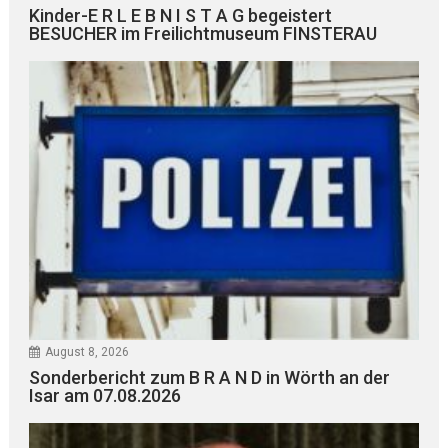
Kinder-E R L E B N I S T A G begeistert
BESUCHER im Freilichtmuseum FINSTERAU
August 8, 2026
Sonderbericht zum B R A N D in Wörth an der
Isar am 07.08.2026