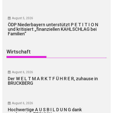
August 5, 2026
ÖDP Niederbayern unterstützt P E T I T I O N
und kritisiert „finanziellen KAHLSCHLAG bei
Familien“
Wirtschaft
August 6, 2026
Der W E L T M A R K T F Ü H R E R, zuhause in
BRUCKBERG
August 6, 2026
Hochwertige A U S B I L D U N G dank