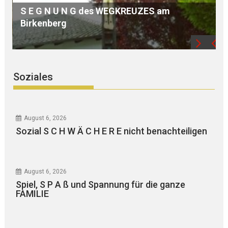
Freizeithütte vorsätzlich in BRAND gesetzt –
L
Diverses
Soziales
August 6, 2026
Sozial S C H W Ä C H E R E nicht benachteiligen
August 6, 2026
Spiel, S P A ß und Spannung für die ganze
FAMILIE