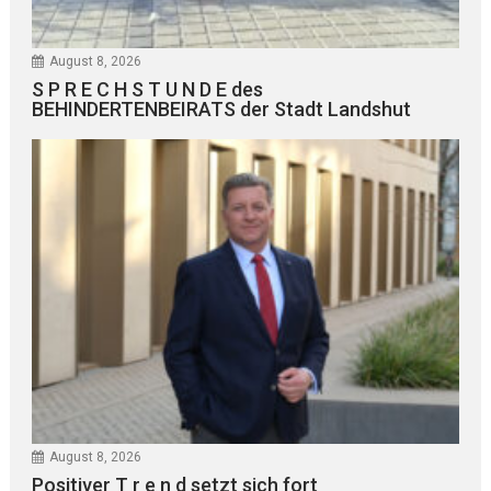
August 8, 2026
S P R E C H S T U N D E des
BEHINDERTENBEIRATS der Stadt Landshut
August 8, 2026
Positiver T r e n d setzt sich fort