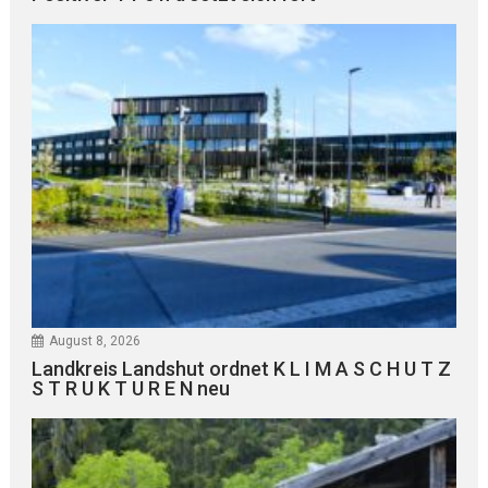
August 8, 2026
Landkreis Landshut ordnet K L I M A S C H U T Z
S T R U K T U R E N neu