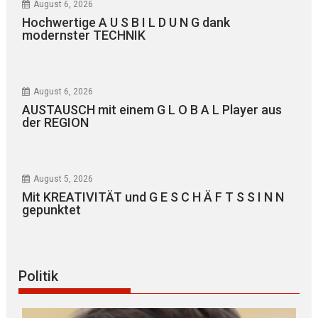
August 6, 2026
Hochwertige A U S B I L D U N G dank
modernster TECHNIK
August 6, 2026
AUSTAUSCH mit einem G L O B A L Player aus
der REGION
August 5, 2026
Mit KREATIVITÄT und G E S C H Ä F T S S I N N
gepunktet
Politik