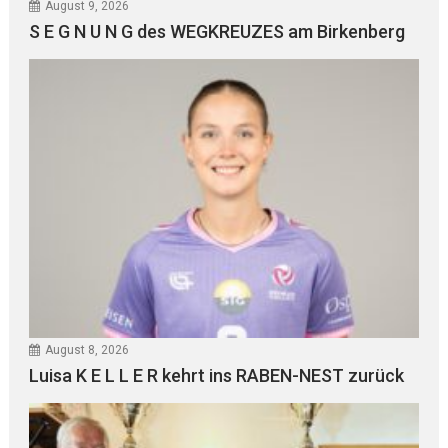
August 9, 2026
S E G N U N G des WEGKREUZES am Birkenberg
August 8, 2026
Luisa K E L L E R kehrt ins RABEN-NEST zurück