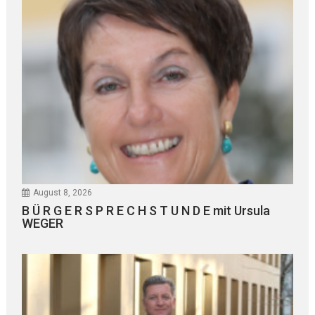
August 8, 2026
B Ü R G E R S P R E C H S T U N D E mit Ursula
WEGER