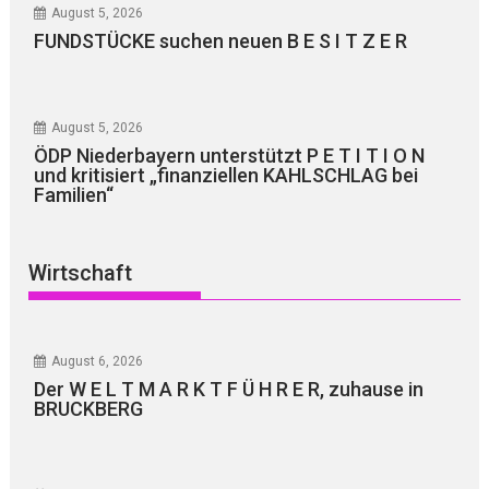
August 5, 2026
FUNDSTÜCKE suchen neuen B E S I T Z E R
August 5, 2026
ÖDP Niederbayern unterstützt P E T I T I O N
und kritisiert „finanziellen KAHLSCHLAG bei
Familien“
Wirtschaft
August 6, 2026
Der W E L T M A R K T F Ü H R E R, zuhause in
BRUCKBERG