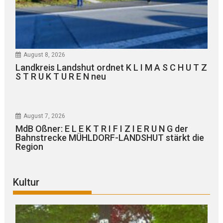
August 8, 2026
Landkreis Landshut ordnet K L I M A S C H U T Z
S T R U K T U R E N neu
August 7, 2026
MdB Oßner: E L E K T R I F I Z I E R U N G der
Bahnstrecke MÜHLDORF-LANDSHUT stärkt die
Region
Kultur