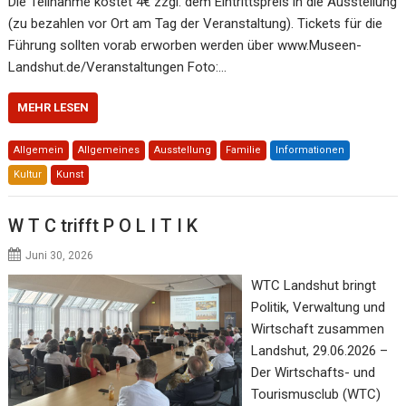
Die Teilnahme kostet 4€ zzgl. dem Eintrittspreis in die Ausstellung
(zu bezahlen vor Ort am Tag der Veranstaltung). Tickets für die
Führung sollten vorab erworben werden über www.Museen-
Landshut.de/Veranstaltungen Foto:…
MEHR LESEN
Allgemein
Allgemeines
Ausstellung
Familie
Informationen
Kultur
Kunst
W T C trifft P O L I T I K
Juni 30, 2026
WTC Landshut bringt
Politik, Verwaltung und
Wirtschaft zusammen
Landshut, 29.06.2026 –
Der Wirtschafts- und
Tourismusclub (WTC)