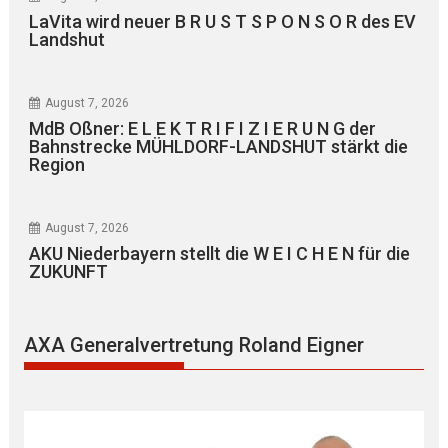
LaVita wird neuer B R U S T S P O N S O R des EV
Landshut
August 7, 2026
MdB Oßner: E L E K T R I F I Z I E R U N G der
Bahnstrecke MÜHLDORF-LANDSHUT stärkt die
Region
August 7, 2026
AKU Niederbayern stellt die W E I C H E N für die
ZUKUNFT
AXA Generalvertretung Roland Eigner