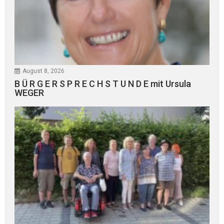
August 8, 2026
B Ü R G E R S P R E C H S T U N D E mit Ursula
WEGER