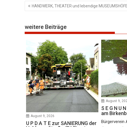
Beitragsnavigation
HANDWERK, THEATER und lebendige MUSEUMSHÖF
weitere Beiträge
August 9, 20
S E G N U
am Birkenb
August 9, 2026
Bürgerverein 
U P D A T E zur SANIERUNG der