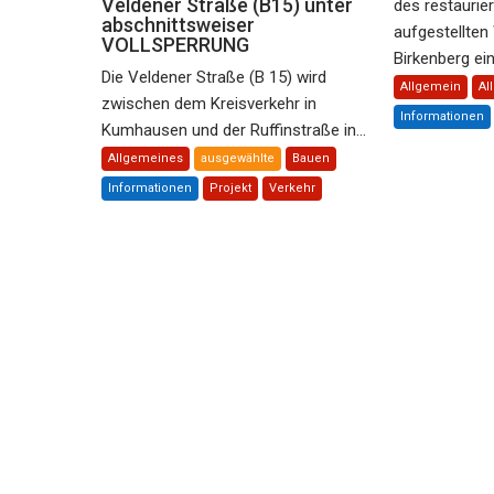
Veldener Straße (B15) unter
des restaurie
abschnittsweiser
aufgestellte
VOLLSPERRUNG
Birkenberg ein 
Die Veldener Straße (B 15) wird
Allgemein
Al
zwischen dem Kreisverkehr in
Informationen
Kumhausen und der Ruffinstraße in...
Allgemeines
ausgewählte
Bauen
Informationen
Projekt
Verkehr