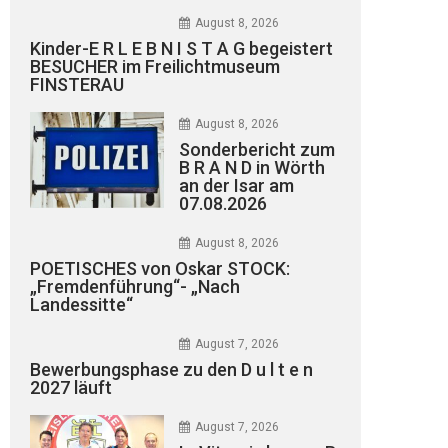
August 8, 2026
Kinder-E R L E B N I S T A G begeistert
BESUCHER im Freilichtmuseum
FINSTERAU
August 8, 2026
Sonderbericht zum
B R A N D in Wörth
an der Isar am
07.08.2026
August 8, 2026
POETISCHES von Oskar STOCK:
„Fremdenführung“- „Nach
Landessitte“
August 7, 2026
Bewerbungsphase zu den D u l t e n
2027 läuft
August 7, 2026