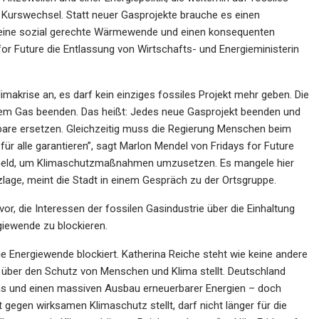
 Kurswechsel. Statt neuer Gasprojekte brauche es einen
, eine sozial gerechte Wärmewende und einen konsequenten
or Future die Entlassung von Wirtschafts- und Energieministerin
limakrise an, es darf kein einziges fossiles Projekt mehr geben. Die
em Gas beenden. Das heißt: Jedes neue Gasprojekt beenden und
rbare ersetzen. Gleichzeitig muss die Regierung Menschen beim
ür alle garantieren”, sagt Marlon Mendel von Fridays for Future
eld, um Klimaschutzmaßnahmen umzusetzen. Es mangele hier
zlage, meint die Stadt in einem Gespräch zu der Ortsgruppe.
or, die Interessen der fossilen Gasindustrie über die Einhaltung
rgiewende zu blockieren.
ie Energiewende blockiert. Katherina Reiche steht wie keine andere
trie über den Schutz von Menschen und Klima stellt. Deutschland
Gas und einen massiven Ausbau erneuerbarer Energien – doch
 gegen wirksamen Klimaschutz stellt, darf nicht länger für die