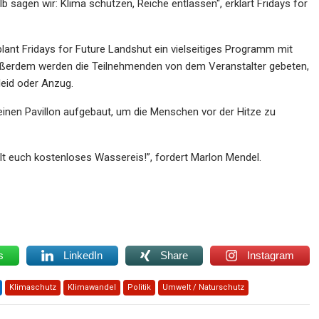
lb sagen wir: Klima schützen, Reiche entlassen“, erklärt Fridays for
plant Fridays for Future Landshut ein vielseitiges Programm mit
ßerdem werden die Teilnehmenden von dem Veranstalter gebeten,
leid oder Anzug.
nen Pavillon aufgebaut, um die Menschen vor der Hitze zu
lt euch kostenloses Wassereis!”, fordert Marlon Mendel.
s
LinkedIn
Share
Instagram
Klimaschutz
Klimawandel
Politik
Umwelt / Naturschutz