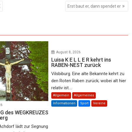
E
Erst baut er, dann spendet er
August 8, 2026
Luisa K E L L E R kehrt ins
RABEN-NEST zurück
Vilsbiburg. Eine alte Bekannte kehrt zu
den Roten Raben zurück; wobei alt hier
relativ ist....
Allgemein
Allgemeines
Informationen
Sport
Vereine
26
 N G des WEGKREUZES
erg
Achdorf lädt zur Segnung