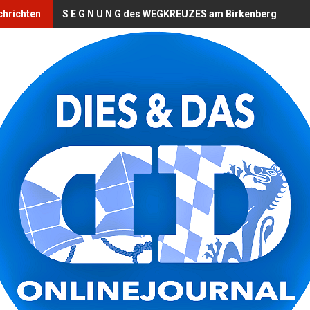
chrichten
S E G N U N G des WEGKREUZES am Birkenberg