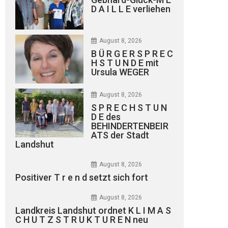
D A I L L E verliehen
August 8, 2026
B Ü R G E R S P R E C
H S T U N D E mit
Ursula WEGER
August 8, 2026
S P R E C H S T U N
D E des
BEHINDERTENBEIR
ATS der Stadt
Landshut
August 8, 2026
Positiver T r e n d setzt sich fort
August 8, 2026
Landkreis Landshut ordnet K L I M A S
C H U T Z S T R U K T U R E N neu