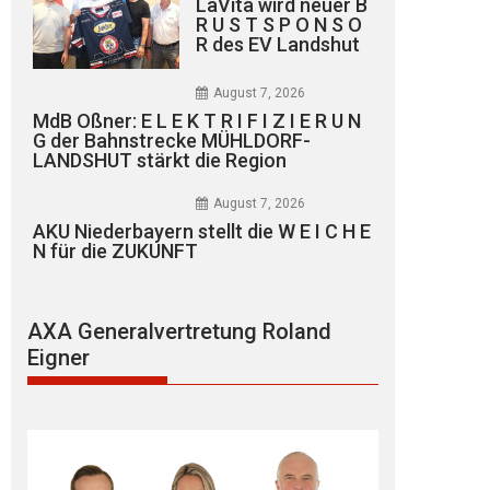
LaVita wird neuer B
R U S T S P O N S O
R des EV Landshut
August 7, 2026
MdB Oßner: E L E K T R I F I Z I E R U N
G der Bahnstrecke MÜHLDORF-
LANDSHUT stärkt die Region
August 7, 2026
AKU Niederbayern stellt die W E I C H E
N für die ZUKUNFT
AXA Generalvertretung Roland
Eigner