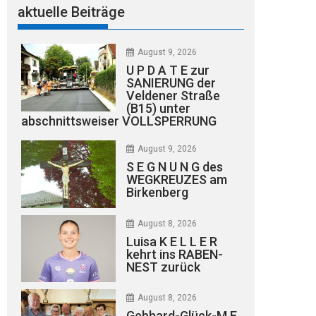
aktuelle Beiträge
August 9, 2026
U P D A T E zur
SANIERUNG der
Veldener Straße
(B15) unter
abschnittsweiser VOLLSPERRUNG
August 9, 2026
S E G N U N G des
WEGKREUZES am
Birkenberg
August 8, 2026
Luisa K E L L E R
kehrt ins RABEN-
NEST zurück
August 8, 2026
Gebhard-Glück-M E