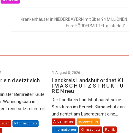
Wirtschaft
Krankenhäuser in NIEDERBAYERN mit über 94 MILLIONEN
Euro FÖRDERMITTEL gestärkt
6
August 8, 2026
r e n d setzt sich
Landkreis Landshut ordnet K L
I M A S C H U T Z S T R U K T U
R E N neu
nister Bernreiter: Gute
Der Landkreis Landshut passt seine
ür Wohnungsbau in
Strukturen im Bereich Klimaschutz an
er Trend setzt sich fort
und richtet am Landratsamt eine...
Allgemeines
ausgewählte
Bauen
Informationen
Informationen
Klimaschutz
Politik
t