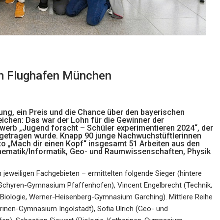
am Flughafen München
ng, ein Preis und die Chance über den bayerischen
ichen: Das war der Lohn für die Gewinner der
rb „Jugend forscht – Schüler experimentieren 2024“, der
getragen wurde. Knapp 90 junge Nachwuchstüftlerinnen
tto „Mach dir einen Kopf“ insgesamt 51 Arbeiten aus den
thematik/Informatik, Geo- und Raumwissenschaften, Physik
 jeweiligen Fachgebieten – ermittelten folgende Sieger (hintere
 Schyren-Gymnasium Pfaffenhofen), Vincent Engelbrecht (Technik,
Biologie, Werner-Heisenberg-Gymnasium Garching). Mittlere Reihe
harinen-Gymnasium Ingolstadt), Sofia Ulrich (Geo- und