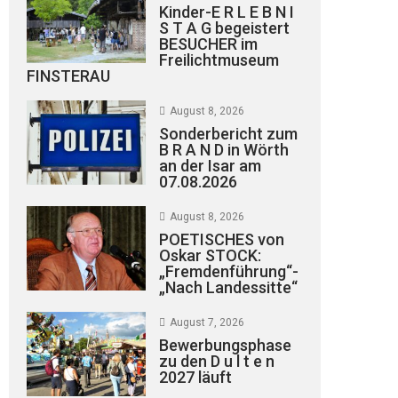
Kinder-E R L E B N I
S T A G begeistert
BESUCHER im
Freilichtmuseum
FINSTERAU
August 8, 2026
Sonderbericht zum
B R A N D in Wörth
an der Isar am
07.08.2026
August 8, 2026
POETISCHES von
Oskar STOCK:
„Fremdenführung“-
„Nach Landessitte“
August 7, 2026
Bewerbungsphase
zu den D u l t e n
2027 läuft