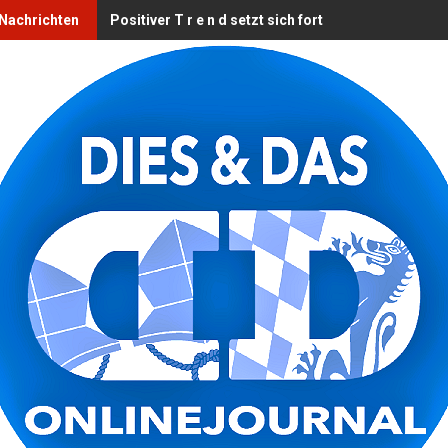
 Nachrichten
Positiver T r e n d setzt sich fort