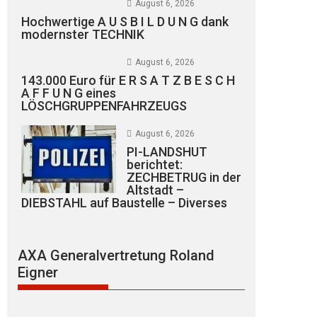
August 6, 2026
Hochwertige A U S B I L D U N G dank
modernster TECHNIK
August 6, 2026
143.000 Euro für E R S A T Z B E S C H
A F F U N G eines
LÖSCHGRUPPENFAHRZEUGS
August 6, 2026
PI-LANDSHUT
berichtet:
ZECHBETRUG in der
Altstadt –
DIEBSTAHL auf Baustelle – Diverses
AXA Generalvertretung Roland
Eigner