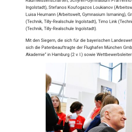
Raumwissenschaften, Schyren-Gymnasium Pfaffenhofen
Ingolstadt), Stefanos Koufogazos Loukianov (Arbeitswe
Luisa Heumann (Arbeitswelt, Gymnasium Ismaning), Gr
(Technik, Tilly-Realschule Ingolstadt), Timo Link (Tec
(Technik, Tilly-Realschule Ingolstadt).
Mit den Siegern, die sich für die bayerischen Landeswet
sich die Patenbeauftragte der Flughafen München GmbH, 
Akademie“ in Hamburg (2 v. l.) sowie Wettbewerbsleiteri