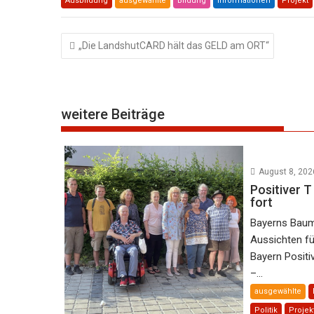
Ausbildung
ausgewählte
Bildung
Informationen
Projekt
Beitragsnavigation
„Die LandshutCARD hält das GELD am ORT“
weitere Beiträge
August 8, 202
Positiver T 
fort
Bayerns Baumi
Aussichten f
Bayern Positiv
–...
ausgewählte
Politik
Projek