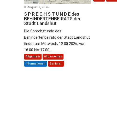
August 8, 2026
S P R E C H S T U N D E des
BEHINDERTENBEIRATS der
Stadt Landshut
Die Sprechstunde des
Behindertenbeirats der Stadt Landshut
findet am Mittwoch, 12.08.2026, von
16.00 bis 17.00...
Allgemein
Allgemeines
Informationen
Senioren
KU Niederbayern stellt die W E I C
 E N für die ZUKUNFT