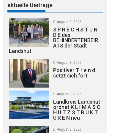
aktuelle Beiträge
August 8, 2026
S P R E C H S T U N
D E des
BEHINDERTENBEIR
ATS der Stadt
Landshut
August 8, 2026
Positiver T r e n d
setzt sich fort
August 8, 2026
Landkreis Landshut
ordnet K L I M A S C
H U T Z S T R U K T
U R E N neu
August 8, 2026