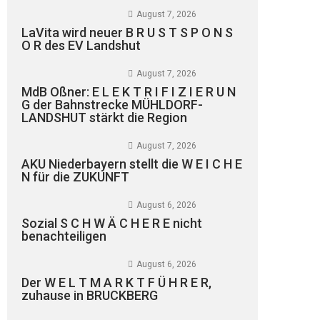
August 7, 2026
LaVita wird neuer B R U S T S P O N S
O R des EV Landshut
August 7, 2026
MdB Oßner: E L E K T R I F I Z I E R U N
G der Bahnstrecke MÜHLDORF-
LANDSHUT stärkt die Region
August 7, 2026
AKU Niederbayern stellt die W E I C H E
N für die ZUKUNFT
August 6, 2026
Sozial S C H W Ä C H E R E nicht
benachteiligen
August 6, 2026
Der W E L T M A R K T F Ü H R E R,
zuhause in BRUCKBERG