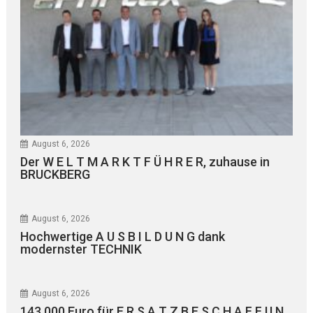
August 6, 2026
Der W E L T M A R K T F Ü H R E R, zuhause in
BRUCKBERG
August 6, 2026
Hochwertige A U S B I L D U N G dank
modernster TECHNIK
August 6, 2026
143.000 Euro für E R S A T Z B E S C H A F F U N