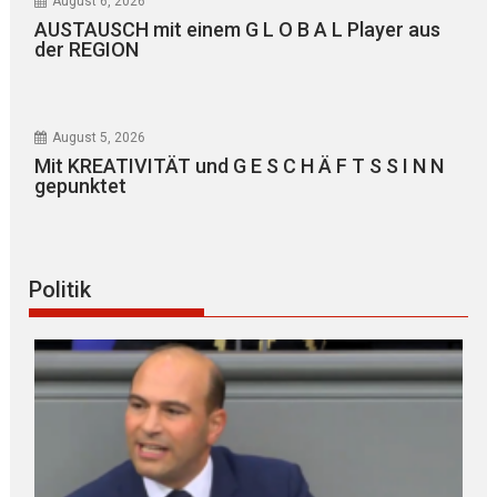
August 6, 2026
AUSTAUSCH mit einem G L O B A L Player aus
der REGION
August 5, 2026
Mit KREATIVITÄT und G E S C H Ä F T S S I N N
gepunktet
Politik