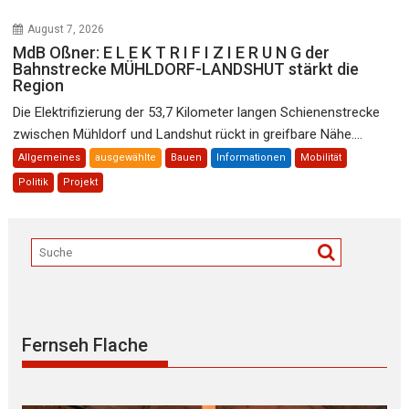
August 7, 2026
MdB Oßner: E L E K T R I F I Z I E R U N G der
Bahnstrecke MÜHLDORF-LANDSHUT stärkt die
Region
Die Elektrifizierung der 53,7 Kilometer langen Schienenstrecke
zwischen Mühldorf und Landshut rückt in greifbare Nähe....
Allgemeines
ausgewählte
Bauen
Informationen
Mobilität
Politik
Projekt
Fernseh Flache