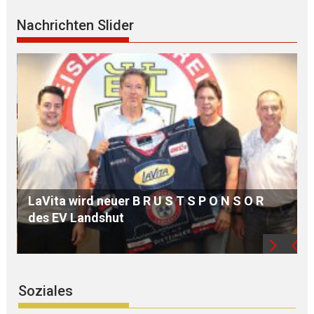
Nachrichten Slider
MdB Oßner: E L E K T R I F I Z I E R U N G der
Bahnstrecke MÜHLDORF-LANDSHUT stärkt
die Region
Soziales