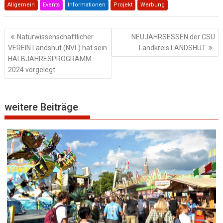
Allgemein
Events
Informationen
Projekt
Werbung
Beitragsnavigation
Naturwissenschaftlicher
NEUJAHRSESSEN der CSU
VEREIN Landshut (NVL) hat sein
Landkreis LANDSHUT
HALBJAHRESPROGRAMM
2024 vorgelegt
weitere Beiträge