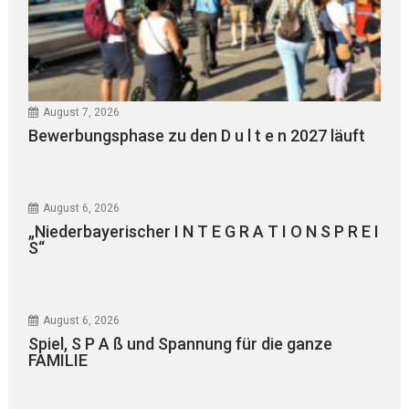
August 7, 2026
Bewerbungsphase zu den D u l t e n 2027 läuft
August 6, 2026
„Niederbayerischer I N T E G R A T I O N S P R E I
S“
August 6, 2026
Spiel, S P A ß und Spannung für die ganze
FAMILIE