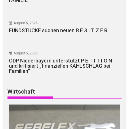
FAMILIE
August 5, 2026
FUNDSTÜCKE suchen neuen B E S I T Z E R
August 5, 2026
ÖDP Niederbayern unterstützt P E T I T I O N
und kritisiert „finanziellen KAHLSCHLAG bei
Familien“
Wirtschaft