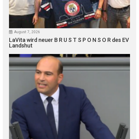
August 7, 2026
LaVita wird neuer B R U S T S P O N S O R des EV
Landshut