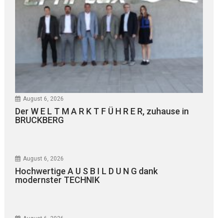
August 6, 2026
Der W E L T M A R K T F Ü H R E R, zuhause in
BRUCKBERG
August 6, 2026
Hochwertige A U S B I L D U N G dank
modernster TECHNIK