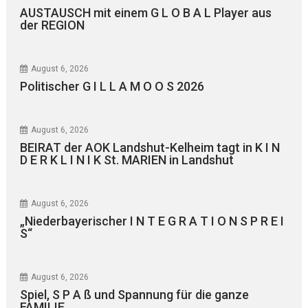
AUSTAUSCH mit einem G L O B A L Player aus
der REGION
August 6, 2026
Politischer G I L L A M O O S 2026
August 6, 2026
BEIRAT der AOK Landshut-Kelheim tagt in K I N
D E R K L I N I K St. MARIEN in Landshut
August 6, 2026
„Niederbayerischer I N T E G R A T I O N S P R E I
S“
August 6, 2026
Spiel, S P A ß und Spannung für die ganze
FAMILIE