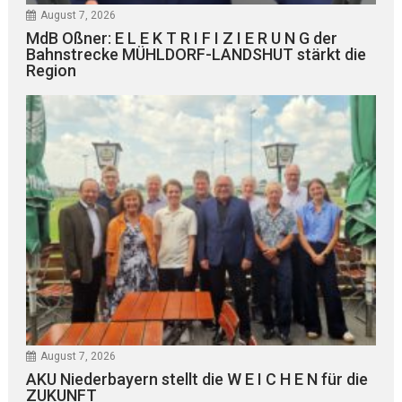
August 7, 2026
MdB Oßner: E L E K T R I F I Z I E R U N G der
Bahnstrecke MÜHLDORF-LANDSHUT stärkt die
Region
August 7, 2026
AKU Niederbayern stellt die W E I C H E N für die
ZUKUNFT