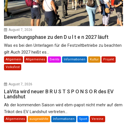
August 7, 2026
Bewerbungsphase zu den D u l t e n 2027 läuft
Was es bei den Unterlagen für die Festzeltbetriebe zu beachten
gilt Auch 2027 heißt es...
Allgemein
Allgemeines
Events
Informationen
Kultur
Projekt
Volksfest
August 7, 2026
LaVita wird neuer B R U S T S P O N S O R des EV
Landshut
Ab der kommenden Saison wird ebm-papst nicht mehr auf dem
Trikot des EV Landshut vertreten...
Allgemeines
ausgewählte
Informationen
Sport
Vereine