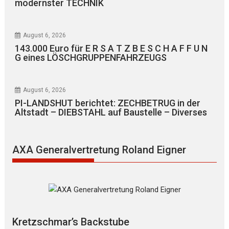
modernster TECHNIK
August 6, 2026
143.000 Euro für E R S A T Z B E S C H A F F U N
G eines LÖSCHGRUPPENFAHRZEUGS
August 6, 2026
PI-LANDSHUT berichtet: ZECHBETRUG in der
Altstadt – DIEBSTAHL auf Baustelle – Diverses
AXA Generalvertretung Roland Eigner
Kretzschmar’s Backstube