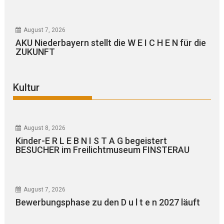
August 7, 2026
AKU Niederbayern stellt die W E I C H E N für die
ZUKUNFT
Kultur
August 8, 2026
Kinder-E R L E B N I S T A G begeistert
BESUCHER im Freilichtmuseum FINSTERAU
August 7, 2026
Bewerbungsphase zu den D u l t e n 2027 läuft