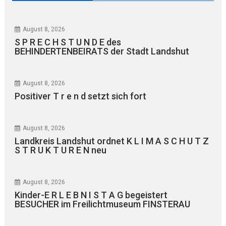
August 8, 2026
S P R E C H S T U N D E des
BEHINDERTENBEIRATS der Stadt Landshut
August 8, 2026
Positiver T r e n d setzt sich fort
August 8, 2026
Landkreis Landshut ordnet K L I M A S C H U T Z
S T R U K T U R E N neu
August 8, 2026
Kinder-E R L E B N I S T A G begeistert
BESUCHER im Freilichtmuseum FINSTERAU