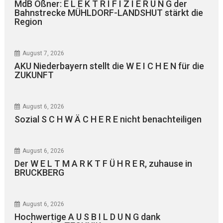
MdB Oßner: E L E K T R I F I Z I E R U N G der
Bahnstrecke MÜHLDORF-LANDSHUT stärkt die
Region
August 7, 2026
AKU Niederbayern stellt die W E I C H E N für die
ZUKUNFT
August 6, 2026
Sozial S C H W Ä C H E R E nicht benachteiligen
August 6, 2026
Der W E L T M A R K T F Ü H R E R, zuhause in
BRUCKBERG
August 6, 2026
Hochwertige A U S B I L D U N G dank