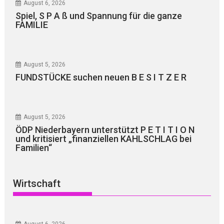
August 6, 2026
Spiel, S P A ß und Spannung für die ganze
FAMILIE
August 5, 2026
FUNDSTÜCKE suchen neuen B E S I T Z E R
August 5, 2026
ÖDP Niederbayern unterstützt P E T I T I O N
und kritisiert „finanziellen KAHLSCHLAG bei
Familien“
Wirtschaft
August 6, 2026