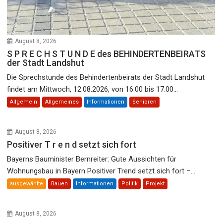
August 8, 2026
S P R E C H S T U N D E des BEHINDERTENBEIRATS
der Stadt Landshut
Die Sprechstunde des Behindertenbeirats der Stadt Landshut
findet am Mittwoch, 12.08.2026, von 16.00 bis 17.00...
Allgemein
Allgemeines
Informationen
Senioren
August 8, 2026
Positiver T r e n d setzt sich fort
Bayerns Bauminister Bernreiter: Gute Aussichten für
Wohnungsbau in Bayern Positiver Trend setzt sich fort –...
ausgewählte
Bauen
Informationen
Politik
Projekt
August 8, 2026