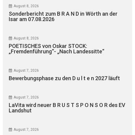
August 8, 2026
Sonderbericht zum B R A N D in Wörth an der
Isar am 07.08.2026
August 8, 2026
POETISCHES von Oskar STOCK:
„Fremdenführung“- „Nach Landessitte“
August 7, 2026
Bewerbungsphase zu den D u l t e n 2027 läuft
August 7, 2026
LaVita wird neuer B R U S T S P O N S O R des EV
Landshut
August 7, 2026