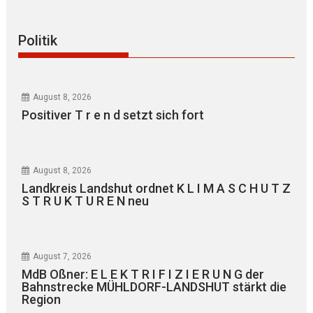
Politik
August 8, 2026
Positiver T r e n d setzt sich fort
August 8, 2026
Landkreis Landshut ordnet K L I M A S C H U T Z
S T R U K T U R E N neu
August 7, 2026
MdB Oßner: E L E K T R I F I Z I E R U N G der
Bahnstrecke MÜHLDORF-LANDSHUT stärkt die
Region