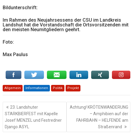
Bildunterschrift:
Im Rahmen des Neujahrsessens der CSU im Landkreis
Landshut hat die Vorstandschaft die Ortsvorsitzenden mit
den meisten Neumitgliedern geehrt.
Foto:
Max Paulus
Allgemein
Informationen
Politik
Projekt
Beitragsnavigation
23. Landshuter
Achtung! KRÖTENWANDERUNG
STARKBIERFEST mit Kapelle
– Amphibien auf der
Josef MENZEL und Festredner
FAHRBAHN – HELFENDE am
Django ASYL
Straßenrand