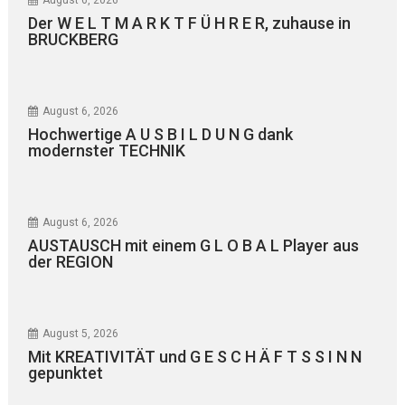
Der W E L T M A R K T F Ü H R E R, zuhause in
BRUCKBERG
August 6, 2026
Hochwertige A U S B I L D U N G dank
modernster TECHNIK
August 6, 2026
AUSTAUSCH mit einem G L O B A L Player aus
der REGION
August 5, 2026
Mit KREATIVITÄT und G E S C H Ä F T S S I N N
gepunktet