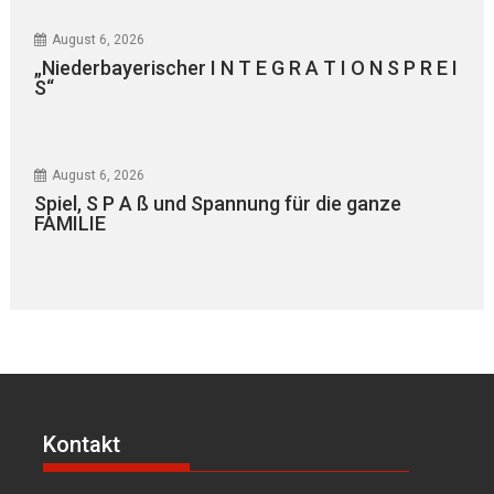
August 6, 2026
„Niederbayerischer I N T E G R A T I O N S P R E I
S“
August 6, 2026
Spiel, S P A ß und Spannung für die ganze
FAMILIE
Kontakt