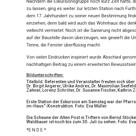
Nachdem die Exkursionsgruppe noch kurz Zeit hatte, di
zu lassen, ging es weiter zur letzten Station nach Fur
dem 17. Jahrhundert zu seiner neuen Bestimmung finden
einziehen, denn bald wird auch das Wohnhaus des denk
vielleicht vermietet. Noch ist die Sanierung nicht ab
auf der Baustelle davon überzeugen, wie gewieft die Ums
Tenne, die Fenster überflüssig macht.
Von vielen Eindrücken inspiriert wurde Abschied geno
nachhaltigen Beitrag zu einem erweiterten Bewusstsein f
Bildunterschriften:
Titelbild: Referenten und Veranstalter freuten sich über re
Dr. Birgit Angerer, Ulrike Andres, Dr. Maximilian Seefel
Zahner, Lorenz Schröter, Dr. Susanne Fischer, Kathrin Z
Erste Station der Exkursion am Samstag war der Pfarrs
im-Haus“-Konstruktion. Foto: Eva Müller.
Die Scheune der Alten Post in Triftern von Bernd Stöcke
Waldbauer ist noch bis zum 30. Juli zu sehen. Foto: Eva
*E N D E *