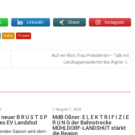
s
LinkedIn
Share
Instagram
Kultur
Projekt
Auf ein Wort, Frau Präsidentin! – Talk mit
Landtagspräsidentin Ilse Aigner
6
August 7, 2026
 neuer B R U S T S P
MdB Oßner: E L E K T R I F I Z I E
des EV Landshut
R U N G der Bahnstrecke
MÜHLDORF-LANDSHUT stärkt
nden Saison wird ebm-
die Region