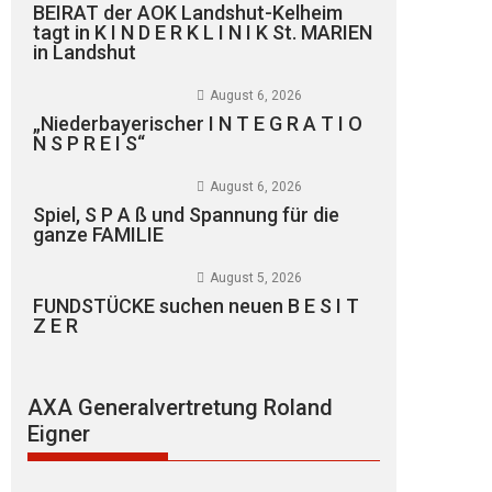
BEIRAT der AOK Landshut-Kelheim
tagt in K I N D E R K L I N I K St. MARIEN
in Landshut
August 6, 2026
„Niederbayerischer I N T E G R A T I O
N S P R E I S“
August 6, 2026
Spiel, S P A ß und Spannung für die
ganze FAMILIE
August 5, 2026
FUNDSTÜCKE suchen neuen B E S I T
Z E R
AXA Generalvertretung Roland
Eigner