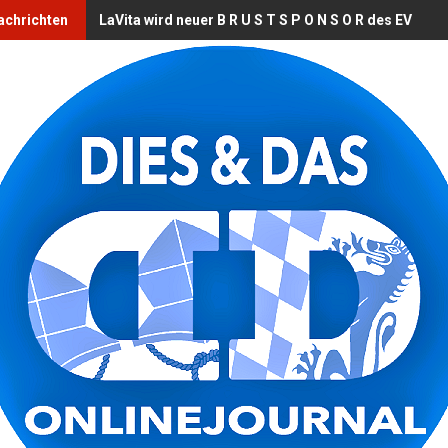
achrichten
LaVita wird neuer B R U S T S P O N S O R des EV Lan