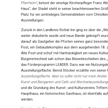
Pfarrheim“
, betont der einstige Kirchenpfleger Franz W
Haus“, der Stadel steht in seiner beachtenswerten Grö
Platz für ein umtriebiges Gemeindeleben vom Christkin
Ausstellungen.
Zurück in den Landkreis Rottal-Inn ging es über die „W
weiter diskutierte wurde und neue Bande geknüpft wurd
darauf als Gastgeber die Pforten seines ganz besondere
Post, ein Gebäudekomplex aus dem ausgehenden 18. Jah
Alte Post und schuf mit Hartnäckigkeit ein neues Kultu
Bürgerentscheid sah schon das Beiseiteschieben des „
das Förderprogramm LEADER. Dazu war ein Nutzungsk
Ausstellungsfläche. Bernd Stöcker erzählte von seiner M
Ausstellungsfläche. Aber es sollte nicht nur mein Atelie
Kunst und Biergarten und Café und Wechselausstellung
und die Gründung des Kunst- und Kulturvereins Triftern
Haupthaus, ein historisches Gasthaus, ist ebenfalls 
werden.