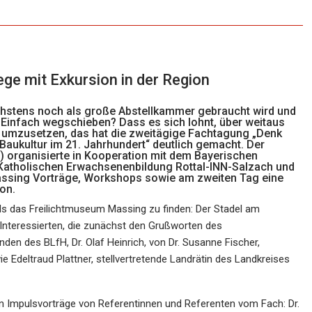
e mit Exkursion in der Region
öchstens noch als große Abstellkammer gebraucht wird und
? Einfach wegschieben? Dass es sich lohnt, über weitaus
 umzusetzen, das hat die zweitägige Fachtagung „Denk
Baukultur im 21. Jahrhundert“ deutlich gemacht. Der
) organisierte in Kooperation mit dem Bayerischen
Katholischen Erwachsenenbildung Rottal-INN-Salzach und
ssing Vorträge, Workshops sowie am zweiten Tag eine
on.
s das Freilichtmuseum Massing zu finden: Der Stadel am
 Interessierten, die zunächst den Grußworten des
en des BLfH, Dr. Olaf Heinrich, von Dr. Susanne Fischer,
e Edeltraud Plattner, stellvertretende Landrätin des Landkreises
n Impulsvorträge von Referentinnen und Referenten vom Fach: Dr.