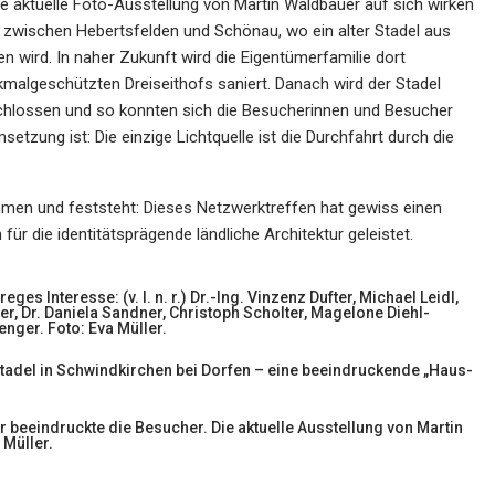
e aktuelle Foto-Ausstellung von Martin Waldbauer auf sich wirken
th zwischen Hebertsfelden und Schönau, wo ein alter Stadel aus
 wird. In naher Zukunft wird die Eigentümerfamilie dort
malgeschützten Dreiseithofs saniert. Danach wird der Stadel
geschlossen und so konnten sich die Besucherinnen und Besucher
etzung ist: Die einzige Lichtquelle ist die Durchfahrt durch die
mmen und feststeht: Dieses Netzwerktreffen hat gewiss einen
ür die identitätsprägende ländliche Architektur geleistet.
ges Interesse: (v. l. n. r.) Dr.-Ing. Vinzenz Dufter, Michael Leidl,
der, Dr. Daniela Sandner, Christoph Scholter, Magelone Diehl-
enger. Foto: Eva Müller.
tadel in Schwindkirchen bei Dorfen – eine beeindruckende „Haus-
r beeindruckte die Besucher. Die aktuelle Ausstellung von Martin
 Müller.