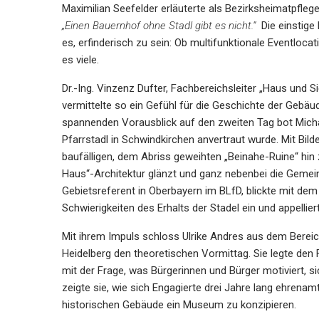
Maximilian Seefelder erläuterte als Bezirksheimatpfleg
„Einen Bauernhof ohne Stadl gibt es nicht.“
Die einstige
es, erfinderisch zu sein: Ob multifunktionale Eventloca
es viele.
Dr.-Ing. Vinzenz Dufter, Fachbereichsleiter „Haus und S
vermittelte so ein Gefühl für die Geschichte der Gebäu
spannenden Vorausblick auf den zweiten Tag bot Micha
Pfarrstadl in Schwindkirchen anvertraut wurde. Mit Bi
baufälligen, dem Abriss geweihten „Beinahe-Ruine“ hi
Haus“-Architektur glänzt und ganz nebenbei die Gemein
Gebietsreferent in Oberbayern im BLfD, blickte mit dem 
Schwierigkeiten des Erhalts der Stadel ein und appellier
Mit ihrem Impuls schloss Ulrike Andres aus dem Bereich
Heidelberg den theoretischen Vormittag. Sie legte den
mit der Frage, was Bürgerinnen und Bürger motiviert, 
zeigte sie, wie sich Engagierte drei Jahre lang ehrenam
historischen Gebäude ein Museum zu konzipieren.