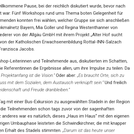
lkommene Pause, bei der reichlich diskutiert wurde, bevor nach
gt war: Fünf Workshops rund ums Thema boten Gelegenheit für
hmenden konnten frei wählen, welcher Gruppe sie sich anschließen
enkmalnetz Bayern, Mia Goller und Regina Westenthanner von
erer von der Allgäu GmbH mit ihrem Projekt „Alter Hof sucht
 von der Katholischen Erwachsenenbildung Rottal-INN-Salzach
 Franzisca Jacobs.
hop-Leiterinnen und Teilnehmende aus, diskutierten im Schatten,
ie Referentinnen die Ergebnisse allen, um ihre Impulse zu teilen. Da
Projektanfang ist die Vision.“
Oder aber:
„Es braucht Orte, sich zu
 mit dem Sozialen, dem Austausch verknüpft sein.“
Und freilich
eidenschaft und Freude dranbleiben.“
Tag mit einer Bus-Exkursion zu ausgewählten Stadeln in der Region
wo die Teilnehmenden schon tags zuvor von der sagenhaften
 anderes war es natürlich, dieses „Haus im Haus“ mit den eigenen
hrigen Umbauphase leisteten die Schwindkirchner, die mit knapper
en Erhalt des Stadels stimmten.
„Darum ist das heute unser