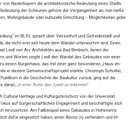
er von Niederbayern die architektonische Bedeutung eines Stadls:
 Bedeutung der Scheunen gehöre der Vergangenheit an, nun hieße
tion, Wohngebäude oder kulturelle Einrichtung – Möglichkeiten gebe
iedlung“ im BLfH, sprach über Vierseithof und Getreidestadl und
de, die nicht erst seit heute dem Wandel unterworfen sind. Einen
el Leidl von Arc Architekten aus Bad Birnbach, denen der
ldern und Worten zeigte Leidl den Wandel des Gebäudes von einer
n zu einem Bürgerhaus, das mit einer ganz besonderen „Haus-im-
de in diesem Gemeinschaftsprojekt stärkte. Christoph Scholter,
Publikum in die Geschichte der Baukultur zurück, ging auf die
te daran,
„in einer Ruine das Juwel zu erkennen“.
 Cultural Heritage und Kulturgüterschutz von der Universität
 Fokus auf bürgerschaftliches Engagement und beschäftigte sich
sich einzusetzen. Am Fallbeispiel eines Gebäudes in Hohenems
tlich dafür eingesetzt haben, einen Abriss zu verhindern und im