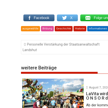
Facebook
X
Folge un
ausgewählte
Bildung
Geschichte
Historie
Informationen
Beitragsnavigation
Personelle Verstärkung der Staatsanwaltschaft
Landshut
weitere Beiträge
August 7, 202
LaVita wird
O N S O R 
Ab der komme