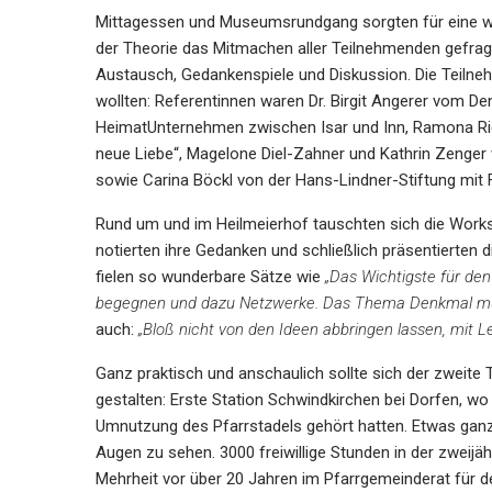
Mittagessen und Museumsrundgang sorgten für eine wil
der Theorie das Mitmachen aller Teilnehmenden gefra
Austausch, Gedankenspiele und Diskussion. Die Teilne
wollten: Referentinnen waren Dr. Birgit Angerer vom D
HeimatUnternehmen zwischen Isar und Inn, Ramona Ried
neue Liebe“, Magelone Diel-Zahner und Kathrin Zenger
sowie Carina Böckl von der Hans-Lindner-Stiftung mit
Rund um und im Heilmeierhof tauschten sich die Works
notierten ihre Gedanken und schließlich präsentierten d
fielen so wunderbare Sätze wie
„Das Wichtigste für den 
begegnen und dazu Netzwerke. Das Thema Denkmal muss
auch:
„Bloß nicht von den Ideen abbringen lassen, mit L
Ganz praktisch und anschaulich sollte sich der zweite 
gestalten: Erste Station Schwindkirchen bei Dorfen, 
Umnutzung des Pfarrstadels gehört hatten. Etwas ganz
Augen zu sehen. 3000 freiwillige Stunden in der zweijä
Mehrheit vor über 20 Jahren im Pfarrgemeinderat für d