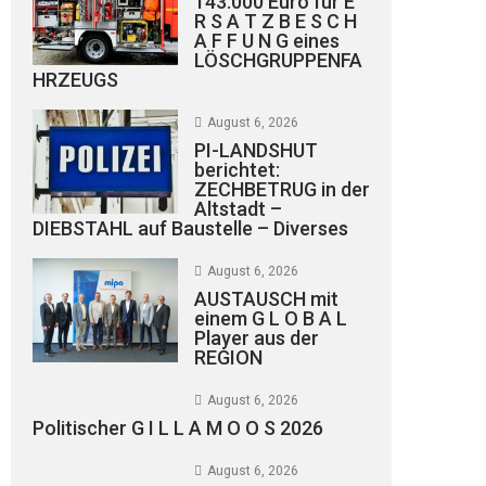
143.000 Euro für E
R S A T Z B E S C H
A F F U N G eines
LÖSCHGRUPPENFA
HRZEUGS
August 6, 2026
PI-LANDSHUT
berichtet:
ZECHBETRUG in der
Altstadt –
DIEBSTAHL auf Baustelle – Diverses
August 6, 2026
AUSTAUSCH mit
einem G L O B A L
Player aus der
REGION
August 6, 2026
Politischer G I L L A M O O S 2026
August 6, 2026