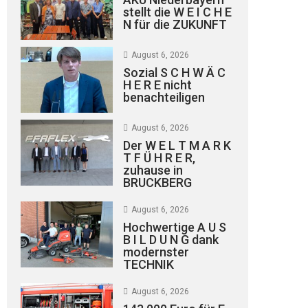
stellt die W E I C H E
N für die ZUKUNFT
August 6, 2026
Sozial S C H W Ä C
H E R E nicht
benachteiligen
August 6, 2026
Der W E L T M A R K
T F Ü H R E R,
zuhause in
BRUCKBERG
August 6, 2026
Hochwertige A U S
B I L D U N G dank
modernster
TECHNIK
August 6, 2026