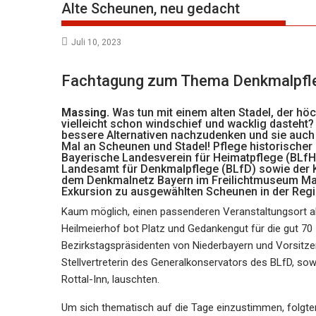
Alte Scheunen, neu gedacht
Juli 10, 2023
Fachtagung zum Thema Denkmalpfleg
Massing.
Was tun mit einem alten Stadel, der h
vielleicht schon windschief und wacklig dasteht
bessere Alternativen nachzudenken und sie auch
Mal an Scheunen und Stadel! Pflege historischer 
Bayerische Landesverein für Heimatpflege (BLfH
Landesamt für Denkmalpflege (BLfD) sowie der 
dem Denkmalnetz Bayern im Freilichtmuseum Ma
Exkursion zu ausgewählten Scheunen in der Regi
Kaum möglich, einen passenderen Veranstaltungsort al
Heilmeierhof bot Platz und Gedankengut für die gut 70
Bezirkstagspräsidenten von Niederbayern und Vorsitzend
Stellvertreterin des Generalkonservators des BLfD, sowi
Rottal-Inn, lauschten.
Um sich thematisch auf die Tage einzustimmen, folgte