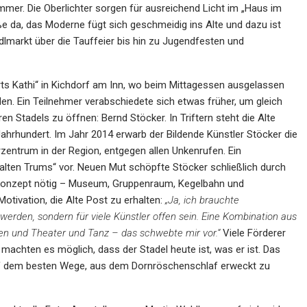
immer. Die Oberlichter sorgen für ausreichend Licht im „Haus im
ße da, das Moderne fügt sich geschmeidig ins Alte und dazu ist
dlmarkt über die Tauffeier bis hin zu Jugendfesten und
irts Kathi“ in Kichdorf am Inn, wo beim Mittagessen ausgelassen
en. Ein Teilnehmer verabschiedete sich etwas früher, um gleich
n Stadels zu öffnen: Bernd Stöcker. In Triftern steht die Alte
rhundert. Im Jahr 2014 erwarb der Bildende Künstler Stöcker die
rzentrum in der Region, entgegen allen Unkenrufen. Ein
alten Trums“ vor. Neuen Mut schöpfte Stöcker schließlich durch
onzept nötig – Museum, Gruppenraum, Kegelbahn und
otivation, die Alte Post zu erhalten:
„Ja, ich brauchte
r werden, sondern für viele Künstler offen sein. Eine Kombination aus
en und Theater und Tanz – das schwebte mir vor.“
Viele Förderer
 machten es möglich, dass der Stadel heute ist, was er ist. Das
auf dem besten Wege, aus dem Dornröschenschlaf erweckt zu