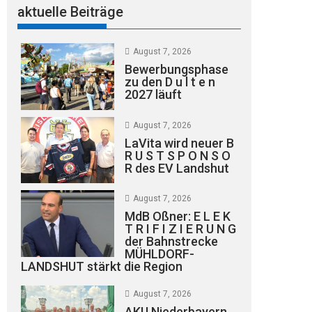
aktuelle Beiträge
August 7, 2026
Bewerbungsphase
zu den D u l t e n
2027 läuft
August 7, 2026
LaVita wird neuer B
R U S T S P O N S O
R des EV Landshut
August 7, 2026
MdB Oßner: E L E K
T R I F I Z I E R U N G
der Bahnstrecke
MÜHLDORF-
LANDSHUT stärkt die Region
August 7, 2026
AKU Niederbayern