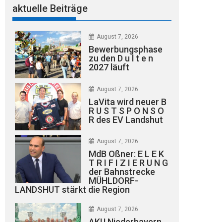
aktuelle Beiträge
August 7, 2026
Bewerbungsphase
zu den D u l t e n
2027 läuft
August 7, 2026
LaVita wird neuer B
R U S T S P O N S O
R des EV Landshut
August 7, 2026
MdB Oßner: E L E K
T R I F I Z I E R U N G
der Bahnstrecke
MÜHLDORF-
LANDSHUT stärkt die Region
August 7, 2026
AKU Niederbayern