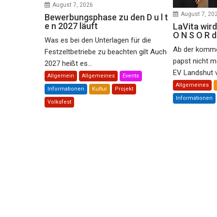
August 7, 2026
August 7, 20
Bewerbungsphase zu den D u l t
e n 2027 läuft
LaVita wird
O N S O R 
Was es bei den Unterlagen für die
Ab der komme
Festzeltbetriebe zu beachten gilt Auch
papst nicht m
2027 heißt es...
EV Landshut ve
Allgemein
Allgemeines
Events
Allgemeines
Informationen
Kultur
Projekt
Informationen
Volksfest