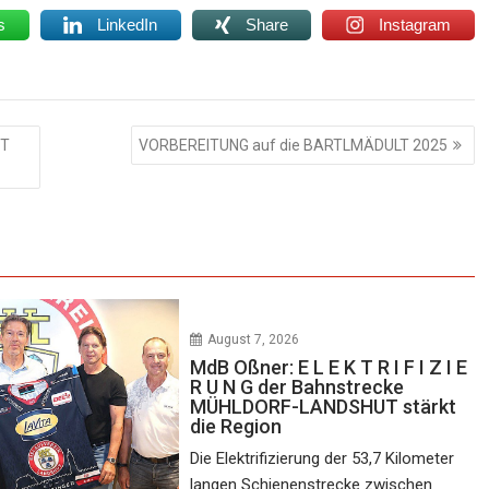
s
LinkedIn
Share
Instagram
PT
VORBEREITUNG auf die BARTLMÄDULT 2025
August 7, 2026
MdB Oßner: E L E K T R I F I Z I E
R U N G der Bahnstrecke
MÜHLDORF-LANDSHUT stärkt
die Region
Die Elektrifizierung der 53,7 Kilometer
langen Schienenstrecke zwischen