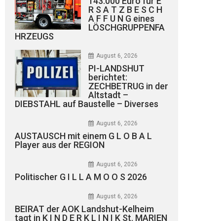
143.000 Euro für E
R S A T Z B E S C H
A F F U N G eines
LÖSCHGRUPPENFA
HRZEUGS
August 6, 2026
PI-LANDSHUT
berichtet:
ZECHBETRUG in der
Altstadt –
DIEBSTAHL auf Baustelle – Diverses
August 6, 2026
AUSTAUSCH mit einem G L O B A L
Player aus der REGION
August 6, 2026
Politischer G I L L A M O O S 2026
August 6, 2026
BEIRAT der AOK Landshut-Kelheim
tagt in K I N D E R K L I N I K St. MARIEN