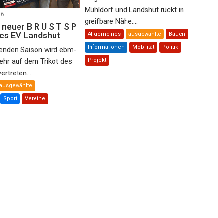
Mühldorf und Landshut rückt in
26
greifbare Nähe....
 neuer B R U S T S P
des EV Landshut
Allgemeines
ausgewählte
Bauen
Informationen
Mobilität
Politik
nden Saison wird ebm-
ehr auf dem Trikot des
Projekt
rtreten...
ausgewählte
Sport
Vereine