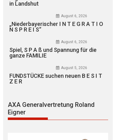
in Landshut
August 6, 2026
„Niederbayerischer I N T E G R A T I O
N S P R E I S“
August 6, 2026
Spiel, S P A ß und Spannung für die
ganze FAMILIE
August 5, 2026
FUNDSTÜCKE suchen neuen B E S I T
Z E R
AXA Generalvertretung Roland
Eigner