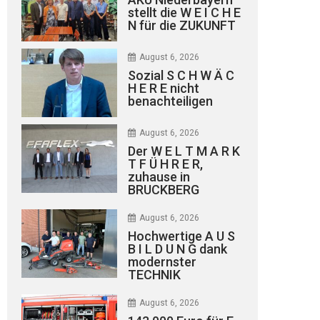
stellt die W E I C H E
N für die ZUKUNFT
August 6, 2026
Sozial S C H W Ä C
H E R E nicht
benachteiligen
August 6, 2026
Der W E L T M A R K
T F Ü H R E R,
zuhause in
BRUCKBERG
August 6, 2026
Hochwertige A U S
B I L D U N G dank
modernster
TECHNIK
August 6, 2026