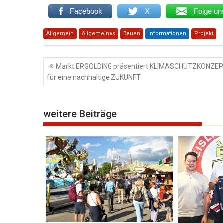
Facebook
X
Folge un
Allgemein
Allgemeines
Bauen
Informationen
Projekt
Beitragsnavigation
Markt ERGOLDING präsentiert KLIMASCHUTZKONZE
für eine nachhaltige ZUKUNFT
weitere Beiträge