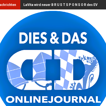
achrichten
LaVita wird neuer B R U S T S P O N S O R des EV Lan