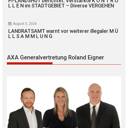
PI-LANDSHUT berichtet: Verstärkte K O N T R O
L L E N im STADTGEBIET – Diverse VERGEHEN
August 5, 2026
LANDRATSAMT warnt vor weiterer illegaler M Ü
L L S A M M L U N G
AXA Generalvertretung Roland Eigner