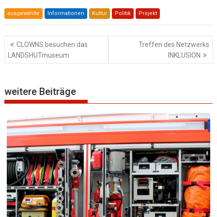
ausgewählte
Informationen
Kultur
Politik
Projekt
Beitragsnavigation
CLOWNS besuchen das
Treffen des Netzwerks
LANDSHUTmuseum
INKLUSION
weitere Beiträge