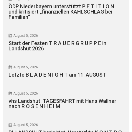
ÖDP Niederbayern unterstützt P E T I T I O N
und kritisiert „finanziellen KAHLSCHLAG bei
Familien“
August 5, 2026
Start der Festen T R A U E R G R U P P E in
Landshut 2026
August 5, 2026
Letzte B L A D E N I G H T am 11. AUGUST
August 5, 2026
vhs Landshut: TAGESFAHRT mit Hans Wallner
nach R O S E N H E I M
August 5, 2026