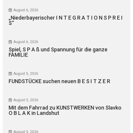
August 6, 2026
„Niederbayerischer I N T E G R A T I O N S P R E I
S“
August 6, 2026
Spiel, S P A ß und Spannung für die ganze
FAMILIE
August 5, 2026
FUNDSTÜCKE suchen neuen B E S I T Z E R
August 5, 2026
Mit dem Fahrrad zu KUNSTWERKEN von Slavko
O B L A K in Landshut
August 5, 2026