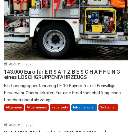
August 6, 2026
143.000 Euro für E R S A T Z B E S C H A F F U N G
eines LÖSCHGRUPPENFAHRZEUGS
Ein Löschgruppenfahrzeug LF 10 Bayern für die Freiwillige
Feuerwehr Oberhatzkofen Für eine Ersatzbeschaffung eines
Löschgruppenfahrzeugs...
Allgemein
Allgemeines
Feuerwehr
Informationen
Sicherheit
August 6, 2026