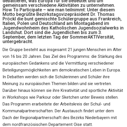
debattieren, was Europa für sie bedeutet und um
gemeinsam verschiedene Aktivitäten zu unternehmen.
How To Participate – wie man teilnimmt: Unter diesem
Motto begrüßte Bezirkstagsvizepräsident Dr. Thomas
Pröckl die bunt gemischte Schülergruppe aus Frankreich,
Italien, Polen und Deutschland am Montagabend im
Jugendwohnheim des Katholischen Jugendsozialwerks in
Landshut. Dort sind die Jugendlichen bis zum 3.
September, dem letzten Tag der SommerAKTIVersität,
untergebracht.
Die Gruppe besteht aus insgesamt 21 jungen Menschen im Alter
von 16 bis 20 Jahren. Das Ziel des Programms: die Stärkung des
europäischen Gedankens und die Vermittlung verschiedener
Beteiligungsmöglichkeiten am demokratischen Leben in Europa.
In Debatten werden sich die Schülerinnen und Schüler ihre
Meinung zu europäischen Themen bilden und sie vertreten.
Darüber hinaus können sie ihre Kreativität und sportliche Aktivität
in Workshops wie Parkour oder Sketchen unter Beweis stellen.
Das Programm erarbeitete der Arbeitskreis der Schul- und
Kommunalpartnerschaften. Der Austausch findet unter dem
Dach der Regionalpartnerschaft des Bezirks Niederbayern mit
dem nordfranzösischen Departement Oise statt.