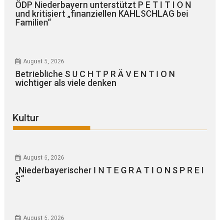
ÖDP Niederbayern unterstützt P E T I T I O N
und kritisiert „finanziellen KAHLSCHLAG bei
Familien“
August 5, 2026
Betriebliche S U C H T P R Ä V E N T I O N
wichtiger als viele denken
Kultur
August 6, 2026
„Niederbayerischer I N T E G R A T I O N S P R E I
S“
August 6, 2026