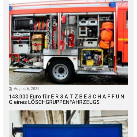
August 6, 2026
143.000 Euro für E R S A T Z B E S C H A F F U N
G eines LÖSCHGRUPPENFAHRZEUGS