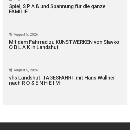
Spiel, S P A ß und Spannung für die ganze
FAMILIE
August 5, 2026
Mit dem Fahrrad zu KUNSTWERKEN von Slavko
O B L A K in Landshut
August 5, 2026
vhs Landshut: TAGESFAHRT mit Hans Wallner
nach R O S E N H E I M