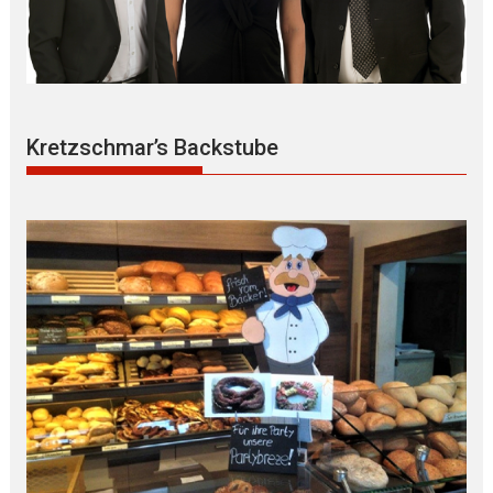
Kretzschmar’s Backstube