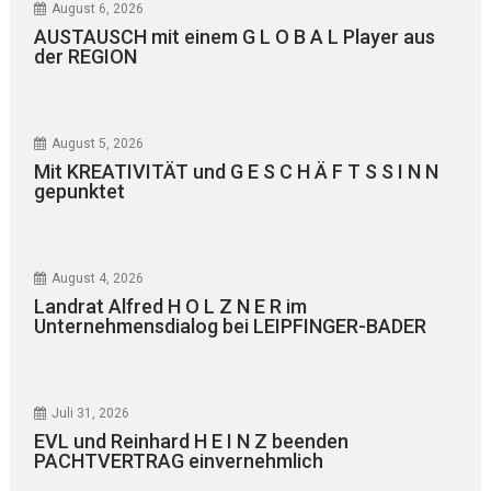
August 6, 2026
AUSTAUSCH mit einem G L O B A L Player aus
der REGION
August 5, 2026
Mit KREATIVITÄT und G E S C H Ä F T S S I N N
gepunktet
August 4, 2026
Landrat Alfred H O L Z N E R im
Unternehmensdialog bei LEIPFINGER-BADER
Juli 31, 2026
EVL und Reinhard H E I N Z beenden
PACHTVERTRAG einvernehmlich