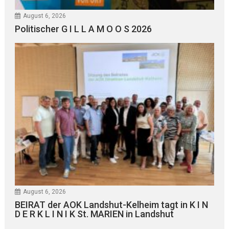
August 6, 2026
Politischer G I L L A M O O S 2026
August 6, 2026
BEIRAT der AOK Landshut-Kelheim tagt in K I N
D E R K L I N I K St. MARIEN in Landshut