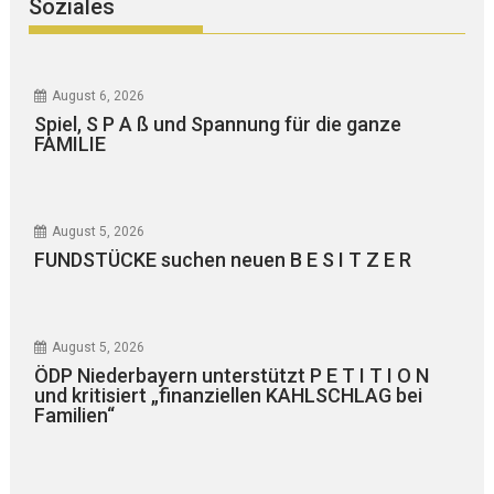
Soziales
August 6, 2026
Spiel, S P A ß und Spannung für die ganze
FAMILIE
August 5, 2026
FUNDSTÜCKE suchen neuen B E S I T Z E R
August 5, 2026
ÖDP Niederbayern unterstützt P E T I T I O N
und kritisiert „finanziellen KAHLSCHLAG bei
Familien“