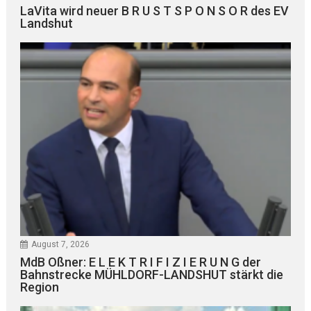
LaVita wird neuer B R U S T S P O N S O R des EV
Landshut
August 7, 2026
MdB Oßner: E L E K T R I F I Z I E R U N G der
Bahnstrecke MÜHLDORF-LANDSHUT stärkt die
Region