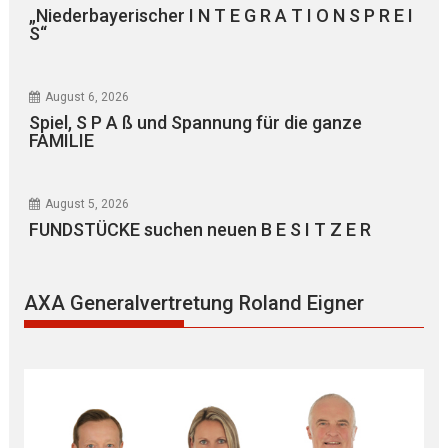
„Niederbayerischer I N T E G R A T I O N S P R E I
S“
August 6, 2026
Spiel, S P A ß und Spannung für die ganze
FAMILIE
August 5, 2026
FUNDSTÜCKE suchen neuen B E S I T Z E R
AXA Generalvertretung Roland Eigner