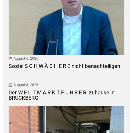
August 6, 2026
Sozial S C H W Ä C H E R E nicht benachteiligen
August 6, 2026
Der W E L T M A R K T F Ü H R E R, zuhause in
BRUCKBERG