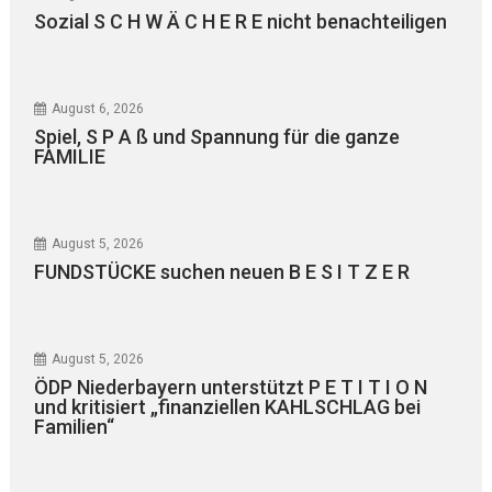
Sozial S C H W Ä C H E R E nicht benachteiligen
August 6, 2026
Spiel, S P A ß und Spannung für die ganze
FAMILIE
August 5, 2026
FUNDSTÜCKE suchen neuen B E S I T Z E R
August 5, 2026
ÖDP Niederbayern unterstützt P E T I T I O N
und kritisiert „finanziellen KAHLSCHLAG bei
Familien“