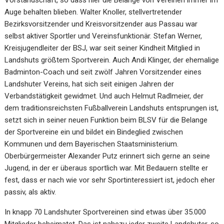
Auge behalten blieben. Walter Knoller, stellvertretender
Bezirksvorsitzender und Kreisvorsitzender aus Passau war
selbst aktiver Sportler und Vereinsfunktionär. Stefan Werner,
Kreisjugendleiter der BSJ, war seit seiner Kindheit Mitglied in
Landshuts größtem Sportverein. Auch Andi Klinger, der ehemalige
Badminton-Coach und seit zwölf Jahren Vorsitzender eines
Landshuter Vereins, hat sich seit einigen Jahren der
Verbandstätigkeit gewidmet. Und auch Helmut Radlmeier, der
dem traditionsreichsten Fußballverein Landshuts entsprungen ist,
setzt sich in seiner neuen Funktion beim BLSV für die Belange
der Sportvereine ein und bildet ein Bindeglied zwischen
Kommunen und dem Bayerischen Staatsministerium.
Oberbürgermeister Alexander Putz erinnert sich gerne an seine
Jugend, in der er überaus sportlich war. Mit Bedauern stellte er
fest, dass er nach wie vor sehr Sportinteressiert ist, jedoch eher
passiv, als aktiv.
In knapp 70 Landshuter Sportvereinen sind etwas über 35.000
Mitglieder beheimatet. Das ist nahezu jeder zweite Landshuter, so