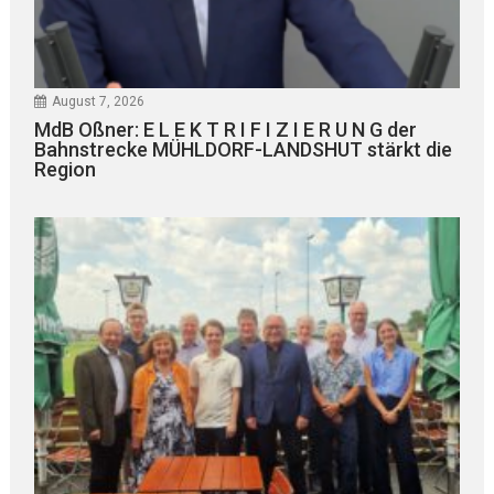
August 7, 2026
MdB Oßner: E L E K T R I F I Z I E R U N G der
Bahnstrecke MÜHLDORF-LANDSHUT stärkt die
Region