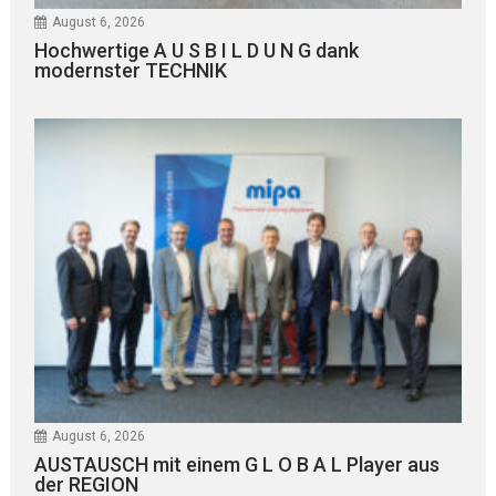
August 6, 2026
Hochwertige A U S B I L D U N G dank
modernster TECHNIK
August 6, 2026
AUSTAUSCH mit einem G L O B A L Player aus
der REGION