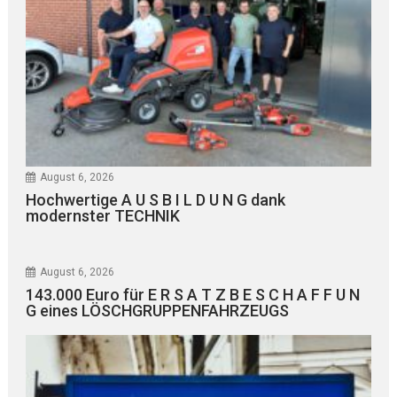
August 6, 2026
Hochwertige A U S B I L D U N G dank
modernster TECHNIK
August 6, 2026
143.000 Euro für E R S A T Z B E S C H A F F U N
G eines LÖSCHGRUPPENFAHRZEUGS