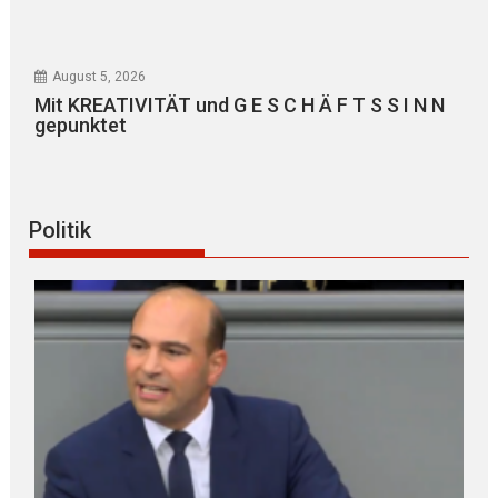
August 5, 2026
Mit KREATIVITÄT und G E S C H Ä F T S S I N N
gepunktet
Politik