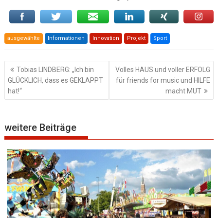
ausgewählte
Informationen
Innovation
Projekt
Sport
Beitragsnavigation
Tobias LINDBERG: „Ich bin
Volles HAUS und voller ERFOLG
GLÜCKLICH, dass es GEKLAPPT
für friends for music und HILFE
hat!“
macht MUT
weitere Beiträge