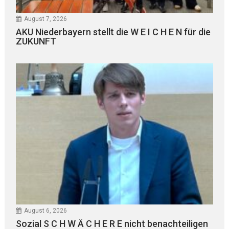
August 7, 2026
AKU Niederbayern stellt die W E I C H E N für die
ZUKUNFT
August 6, 2026
Sozial S C H W Ä C H E R E nicht benachteiligen