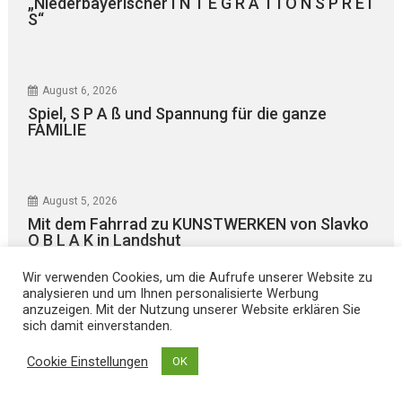
„Niederbayerischer I N T E G R A T I O N S P R E I
S“
August 6, 2026
Spiel, S P A ß und Spannung für die ganze
FAMILIE
August 5, 2026
Mit dem Fahrrad zu KUNSTWERKEN von Slavko
O B L A K in Landshut
Wir verwenden Cookies, um die Aufrufe unserer Website zu
analysieren und um Ihnen personalisierte Werbung
anzuzeigen. Mit der Nutzung unserer Website erklären Sie
sich damit einverstanden.
Cookie Einstellungen
OK