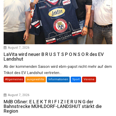
August 7, 2026
LaVita wird neuer B R U S T S P O N S O R des EV
Landshut
Ab der kommenden Saison wird ebm-papst nicht mehr auf dem
Trikot des EV Landshut vertreten...
Allgemeines
ausgewählte
Informationen
Sport
Vereine
August 7, 2026
MdB Oßner: E L E K T R I F I Z I E R U N G der
Bahnstrecke MÜHLDORF-LANDSHUT stärkt die
Region