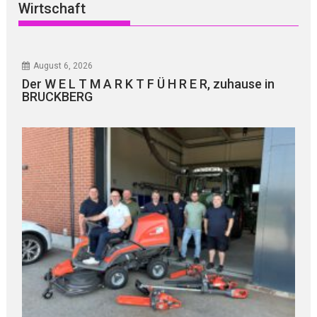
Wirtschaft
August 6, 2026
Der W E L T M A R K T F Ü H R E R, zuhause in
BRUCKBERG