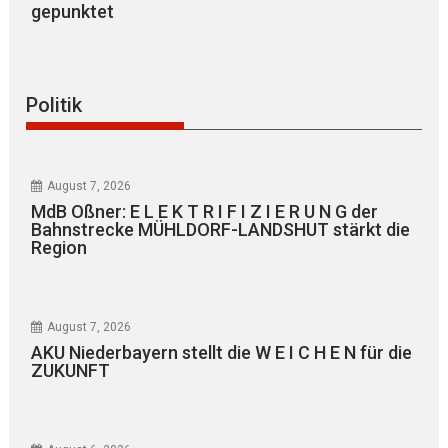
gepunktet
Politik
August 7, 2026
MdB Oßner: E L E K T R I F I Z I E R U N G der
Bahnstrecke MÜHLDORF-LANDSHUT stärkt die
Region
August 7, 2026
AKU Niederbayern stellt die W E I C H E N für die
ZUKUNFT