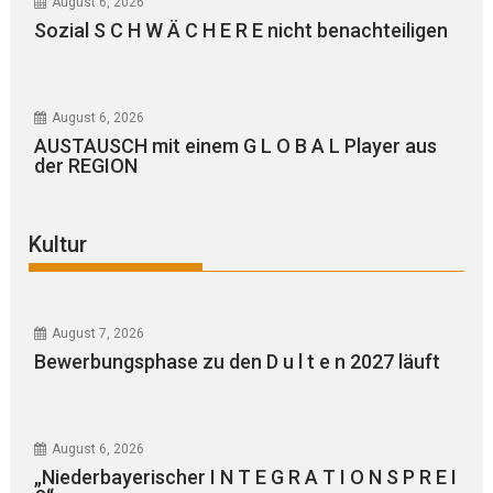
August 6, 2026
Sozial S C H W Ä C H E R E nicht benachteiligen
August 6, 2026
AUSTAUSCH mit einem G L O B A L Player aus
der REGION
Kultur
August 7, 2026
Bewerbungsphase zu den D u l t e n 2027 läuft
August 6, 2026
„Niederbayerischer I N T E G R A T I O N S P R E I