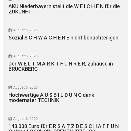
AKU Niederbayern stellt die W E I C H E N für die
ZUKUNFT
August 6, 2026
Sozial S C H W Ä C H E R E nicht benachteiligen
August 6, 2026
Der W E L T M A R K T F Ü H R E R, zuhause in
BRUCKBERG
August 6, 2026
Hochwertige A U S B I L D U N G dank
modernster TECHNIK
August 6, 2026
143.000 Euro für E R S A T Z B E S C H A F F U N