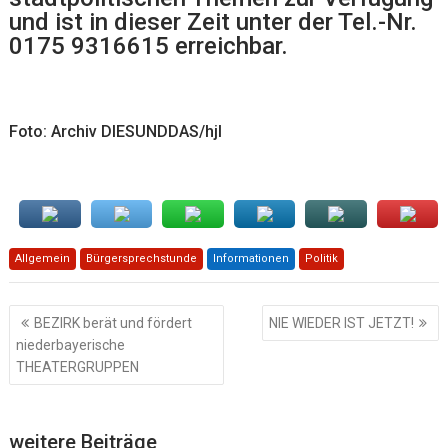
und ist in dieser Zeit unter der Tel.-Nr.
0175 9316615
erreichbar.
Foto: Archiv DIESUNDDAS/hjl
Allgemein
Bürgersprechstunde
Informationen
Politik
Beitragsnavigation
BEZIRK berät und fördert
NIE WIEDER IST JETZT!
niederbayerische
THEATERGRUPPEN
weitere Beiträge