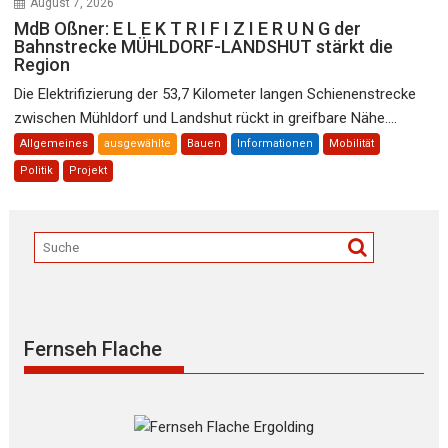
August 7, 2026
MdB Oßner: E L E K T R I F I Z I E R U N G der
Bahnstrecke MÜHLDORF-LANDSHUT stärkt die
Region
Die Elektrifizierung der 53,7 Kilometer langen Schienenstrecke
zwischen Mühldorf und Landshut rückt in greifbare Nähe....
Allgemeines
ausgewählte
Bauen
Informationen
Mobilität
Politik
Projekt
Fernseh Flache