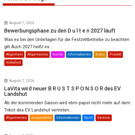
August 7, 2026
Bewerbungsphase zu den D u l t e n 2027 läuft
Was es bei den Unterlagen für die Festzeltbetriebe zu beachten
gilt Auch 2027 heißt es...
Allgemein
Allgemeines
Events
Informationen
Kultur
Projekt
Volksfest
August 7, 2026
LaVita wird neuer B R U S T S P O N S O R des EV
Landshut
Ab der kommenden Saison wird ebm-papst nicht mehr auf dem
Trikot des EV Landshut vertreten...
Allgemeines
ausgewählte
Informationen
Sport
Vereine