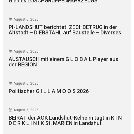
G eines LÖSCHGRUPPENFAHRZEUGS
August 6, 2026
PI-LANDSHUT berichtet: ZECHBETRUG in der
Altstadt – DIEBSTAHL auf Baustelle – Diverses
August 6, 2026
AUSTAUSCH mit einem G L O B A L Player aus
der REGION
August 6, 2026
Politischer G I L L A M O O S 2026
August 6, 2026
BEIRAT der AOK Landshut-Kelheim tagt in K I N
D E R K L I N I K St. MARIEN in Landshut