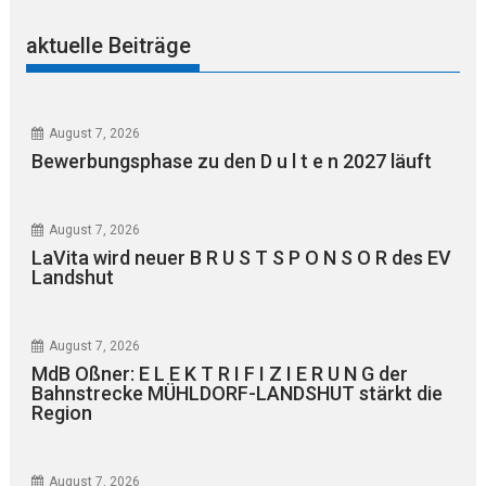
aktuelle Beiträge
August 7, 2026
Bewerbungsphase zu den D u l t e n 2027 läuft
August 7, 2026
LaVita wird neuer B R U S T S P O N S O R des EV
Landshut
August 7, 2026
MdB Oßner: E L E K T R I F I Z I E R U N G der
Bahnstrecke MÜHLDORF-LANDSHUT stärkt die
Region
August 7, 2026