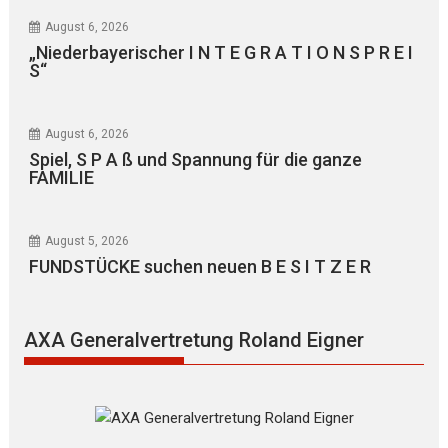
August 6, 2026
„Niederbayerischer I N T E G R A T I O N S P R E I
S“
August 6, 2026
Spiel, S P A ß und Spannung für die ganze
FAMILIE
August 5, 2026
FUNDSTÜCKE suchen neuen B E S I T Z E R
AXA Generalvertretung Roland Eigner