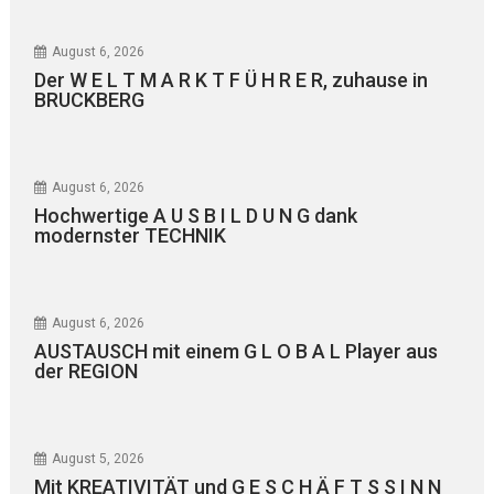
August 6, 2026
Der W E L T M A R K T F Ü H R E R, zuhause in
BRUCKBERG
August 6, 2026
Hochwertige A U S B I L D U N G dank
modernster TECHNIK
August 6, 2026
AUSTAUSCH mit einem G L O B A L Player aus
der REGION
August 5, 2026
Mit KREATIVITÄT und G E S C H Ä F T S S I N N