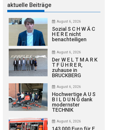
aktuelle Beiträge
August 6, 2026
Sozial S C H W Ä C
H E R E nicht
benachteiligen
August 6, 2026
Der W E L T M A R K
T F Ü H R E R,
zuhause in
BRUCKBERG
August 6, 2026
Hochwertige A U S
B I L D U N G dank
modernster
TECHNIK
August 6, 2026
143.000 Euro für E