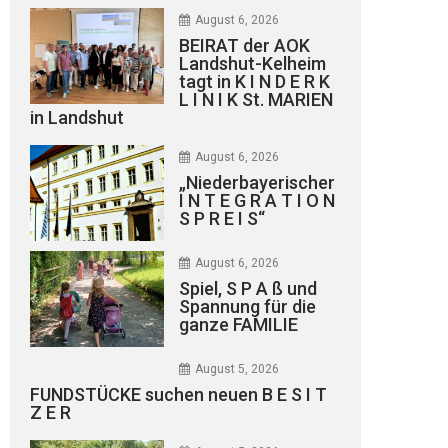
August 6, 2026
BEIRAT der AOK
Landshut-Kelheim
tagt in K I N D E R K
L I N I K St. MARIEN
in Landshut
August 6, 2026
„Niederbayerischer
I N T E G R A T I O N
S P R E I S“
August 6, 2026
Spiel, S P A ß und
Spannung für die
ganze FAMILIE
August 5, 2026
FUNDSTÜCKE suchen neuen B E S I T
Z E R