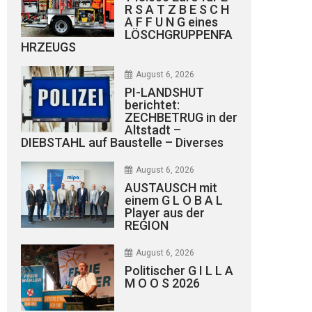
R S A T Z B E S C H
A F F U N G eines
LÖSCHGRUPPENFA
HRZEUGS
August 6, 2026
PI-LANDSHUT
berichtet:
ZECHBETRUG in der
Altstadt –
DIEBSTAHL auf Baustelle – Diverses
August 6, 2026
AUSTAUSCH mit
einem G L O B A L
Player aus der
REGION
August 6, 2026
Politischer G I L L A
M O O S 2026