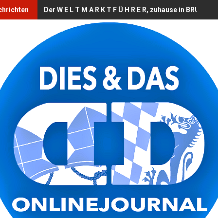
chrichten
Der W E L T M A R K T F Ü H R E R, zuhause in BRUCKB