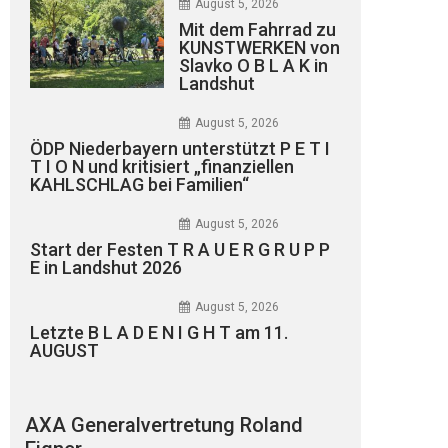
August 5, 2026
Mit dem Fahrrad zu
KUNSTWERKEN von
Slavko O B L A K in
Landshut
August 5, 2026
ÖDP Niederbayern unterstützt P E T I
T I O N und kritisiert „finanziellen
KAHLSCHLAG bei Familien“
August 5, 2026
Start der Festen T R A U E R G R U P P
E in Landshut 2026
August 5, 2026
Letzte B L A D E N I G H T am 11.
AUGUST
AXA Generalvertretung Roland