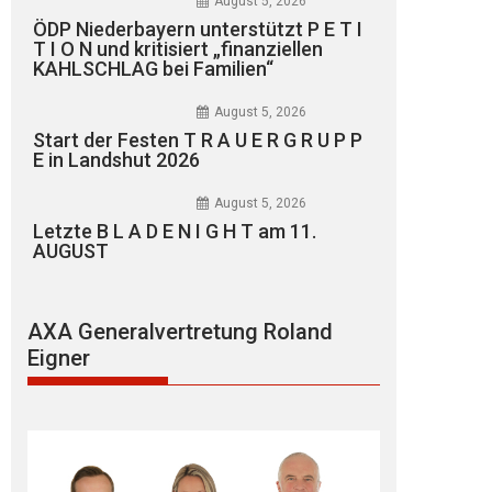
August 5, 2026
ÖDP Niederbayern unterstützt P E T I
T I O N und kritisiert „finanziellen
KAHLSCHLAG bei Familien“
August 5, 2026
Start der Festen T R A U E R G R U P P
E in Landshut 2026
August 5, 2026
Letzte B L A D E N I G H T am 11.
AUGUST
AXA Generalvertretung Roland
Eigner