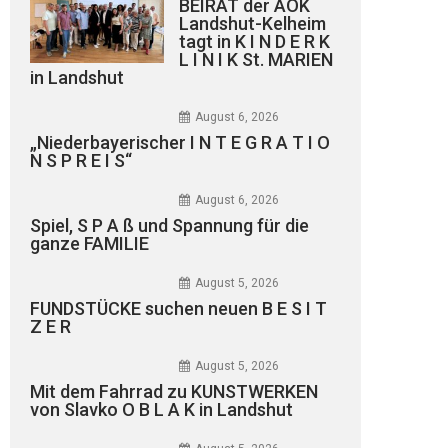
BEIRAT der AOK
Landshut-Kelheim
tagt in K I N D E R K
L I N I K St. MARIEN
in Landshut
August 6, 2026
„Niederbayerischer I N T E G R A T I O
N S P R E I S“
August 6, 2026
Spiel, S P A ß und Spannung für die
ganze FAMILIE
August 5, 2026
FUNDSTÜCKE suchen neuen B E S I T
Z E R
August 5, 2026
Mit dem Fahrrad zu KUNSTWERKEN
von Slavko O B L A K in Landshut