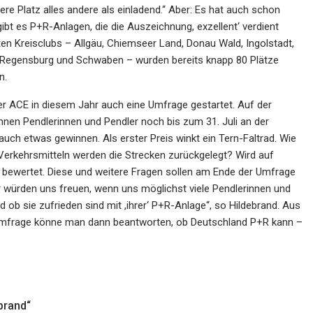
ere Platz alles andere als einladend.“ Aber: Es hat auch schon
ibt es P+R-Anlagen, die die Auszeichnung, exzellent‘ verdient
uten Kreisclubs – Allgäu, Chiemseer Land, Donau Wald, Ingolstadt,
 Regensburg und Schwaben – wurden bereits knapp 80 Plätze
n.
r ACE in diesem Jahr auch eine Umfrage gestartet. Auf der
nnen Pendlerinnen und Pendler noch bis zum 31. Juli an der
auch etwas gewinnen. Als erster Preis winkt ein Tern-Faltrad. Wie
erkehrsmitteln werden die Strecken zurückgelegt? Wird auf
r bewertet. Diese und weitere Fragen sollen am Ende der Umfrage
ir würden uns freuen, wenn uns möglichst viele Pendlerinnen und
d ob sie zufrieden sind mit ,ihrer‘ P+R-Anlage“, so Hildebrand. Aus
mfrage könne man dann beantworten, ob Deutschland P+R kann –
brand“