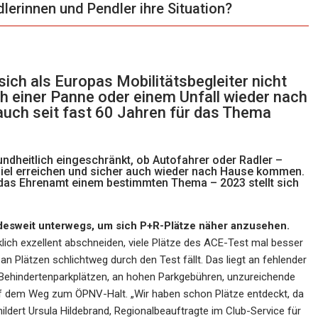
lerinnen und Pendler ihre Situation?
ch als Europas Mobilitätsbegleiter nicht
ch einer Panne oder einem Unfall wieder nach
uch seit fast 60 Jahren für das Thema
sundheitlich eingeschränkt, ob Autofahrer oder Radler –
 Ziel erreichen und sicher auch wieder nach Hause kommen.
er das Ehrenamt einem bestimmten Thema – 2023 stellt sich
desweit unterwegs, um sich P+R-Plätze näher anzusehen.
lich exzellent abschneiden, viele Plätze des ACE-Test mal besser
n Plätzen schlichtweg durch den Test fällt. Das liegt an fehlender
 Behindertenparkplätzen, an hohen Parkgebühren, unzureichende
auf dem Weg zum ÖPNV-Halt. „Wir haben schon Plätze entdeckt, da
dert Ursula Hildebrand, Regionalbeauftragte im Club-Service für