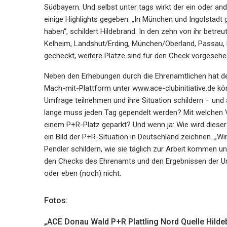
Südbayern. Und selbst unter tags wirkt der ein oder and
einige Highlights gegeben. „In München und Ingolstadt g
haben“, schildert Hildebrand. In den zehn von ihr betre
Kelheim, Landshut/Erding, München/Oberland, Passau,
gecheckt, weitere Plätze sind für den Check vorgesehe
Neben den Erhebungen durch die Ehrenamtlichen hat de
Mach-mit-Plattform unter www.ace-clubinitiative.de kö
Umfrage teilnehmen und ihre Situation schildern – und 
lange muss jeden Tag gependelt werden? Mit welchen V
einem P+R-Platz geparkt? Und wenn ja: Wie wird diese
ein Bild der P+R-Situation in Deutschland zeichnen. „W
Pendler schildern, wie sie täglich zur Arbeit kommen un
den Checks des Ehrenamts und den Ergebnissen der U
oder eben (noch) nicht.
Fotos:
„ACE Donau Wald P+R Plattling Nord Quelle Hilde