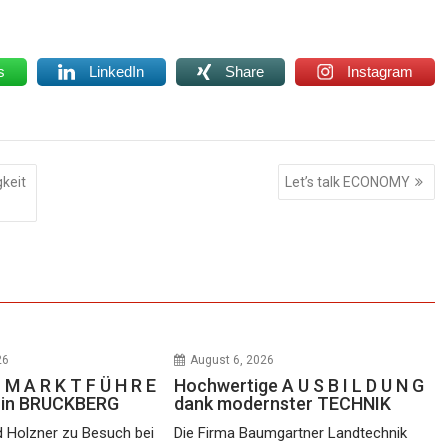
s
LinkedIn
Share
Instagram
keit
Let’s talk ECONOMY
26
August 6, 2026
 M A R K T F Ü H R E
Hochwertige A U S B I L D U N G
e in BRUCKBERG
dank modernster TECHNIK
d Holzner zu Besuch bei
Die Firma Baumgartner Landtechnik