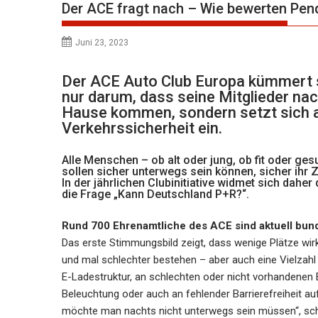
Der ACE fragt nach – Wie bewerten Pend
Juni 23, 2023
Der ACE Auto Club Europa kümmert si
nur darum, dass seine Mitglieder na
Hause kommen, sondern setzt sich a
Verkehrssicherheit ein.
Alle Menschen – ob alt oder jung, ob fit oder ge
sollen sicher unterwegs sein können, sicher ihr
In der jährlichen Clubinitiative widmet sich dah
die Frage „Kann Deutschland P+R?“.
Rund 700 Ehrenamtliche des ACE sind aktuell bun
Das erste Stimmungsbild zeigt, dass wenige Plätze wirk
und mal schlechter bestehen – aber auch eine Vielzahl a
E-Ladestruktur, an schlechten oder nicht vorhandenen
Beleuchtung oder auch an fehlender Barrierefreiheit 
möchte man nachts nicht unterwegs sein müssen“, schil