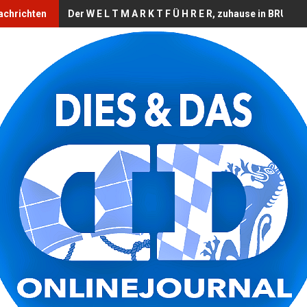
achrichten
Der W E L T M A R K T F Ü H R E R, zuhause in BRUCK