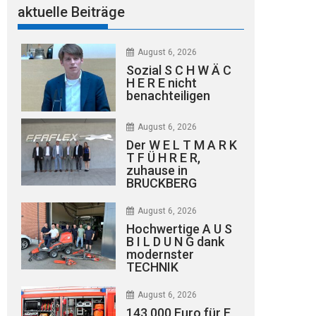
aktuelle Beiträge
August 6, 2026
Sozial S C H W Ä C
H E R E nicht
benachteiligen
August 6, 2026
Der W E L T M A R K
T F Ü H R E R,
zuhause in
BRUCKBERG
August 6, 2026
Hochwertige A U S
B I L D U N G dank
modernster
TECHNIK
August 6, 2026
143.000 Euro für E