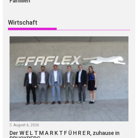
Familien“
Wirtschaft
August 6, 2026
Der W E L T M A R K T F Ü H R E R, zuhause in