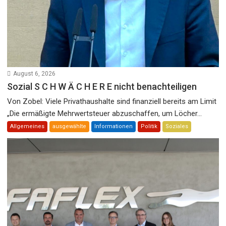
August 6, 2026
Sozial S C H W Ä C H E R E nicht benachteiligen
Von Zobel: Viele Privathaushalte sind finanziell bereits am Limit
„Die ermäßigte Mehrwertsteuer abzuschaffen, um Löcher...
Allgemeines
ausgewählte
Informationen
Politik
Soziales