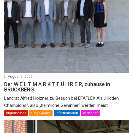
August 6, 2026
Der W E L T M A R K T F Ü H R E R, zuhause in
BRUCKBERG
Landrat Alfred Holzner zu Besuch bei EFAFLEX Als „Hidden
Champions“, also „heimliche Gewinner“ werden meist...
Allgemeines
ausgewählte
Informationen
Wirtschaft