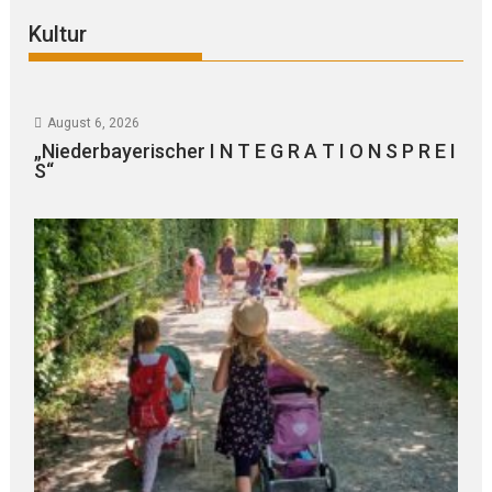
Kultur
August 6, 2026
„Niederbayerischer I N T E G R A T I O N S P R E I
S“