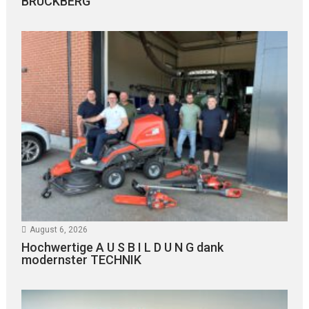
BRUCKBERG
August 6, 2026
Hochwertige A U S B I L D U N G dank
modernster TECHNIK