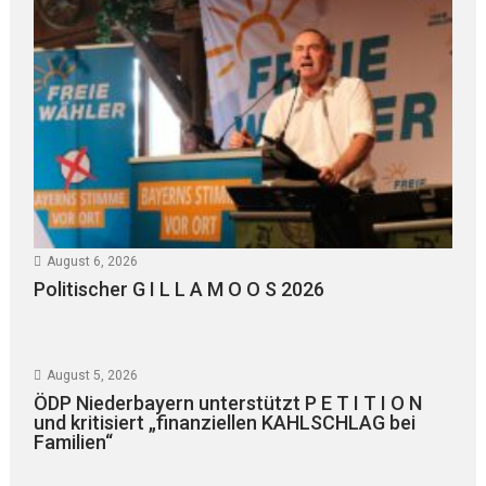
August 6, 2026
Politischer G I L L A M O O S 2026
August 5, 2026
ÖDP Niederbayern unterstützt P E T I T I O N
und kritisiert „finanziellen KAHLSCHLAG bei
Familien“