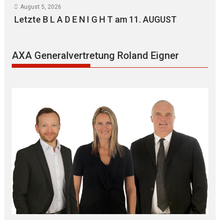
August 5, 2026
Letzte B L A D E N I G H T am 11. AUGUST
AXA Generalvertretung Roland Eigner