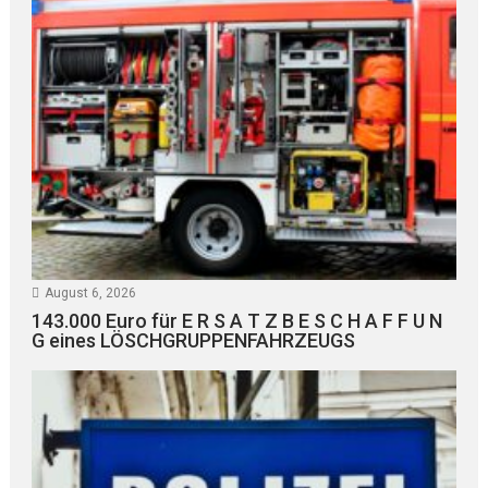
August 6, 2026
143.000 Euro für E R S A T Z B E S C H A F F U N
G eines LÖSCHGRUPPENFAHRZEUGS