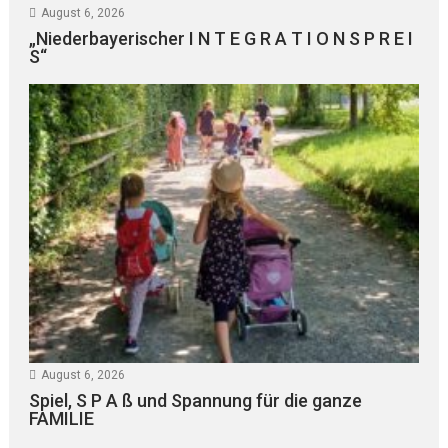
August 6, 2026
„Niederbayerischer I N T E G R A T I O N S P R E I
S“
August 6, 2026
Spiel, S P A ß und Spannung für die ganze
FAMILIE