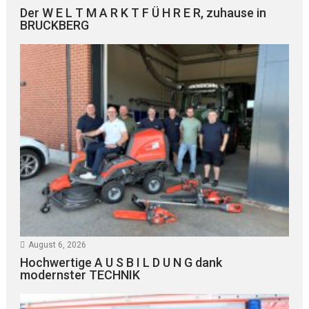
Der W E L T M A R K T F Ü H R E R, zuhause in
BRUCKBERG
August 6, 2026
Hochwertige A U S B I L D U N G dank
modernster TECHNIK