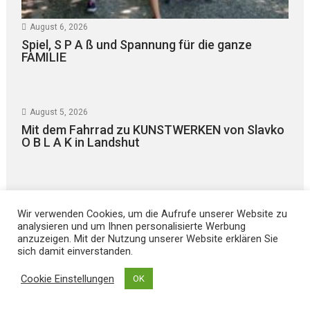
August 6, 2026
Spiel, S P A ß und Spannung für die ganze
FAMILIE
August 5, 2026
Mit dem Fahrrad zu KUNSTWERKEN von Slavko
O B L A K in Landshut
August 5, 2026
Wir verwenden Cookies, um die Aufrufe unserer Website zu
vhs Landshut: TAGESFAHRT mit Hans Wallner
analysieren und um Ihnen personalisierte Werbung
nach R O S E N H E I M
anzuzeigen. Mit der Nutzung unserer Website erklären Sie
sich damit einverstanden.
Cookie Einstellungen
OK