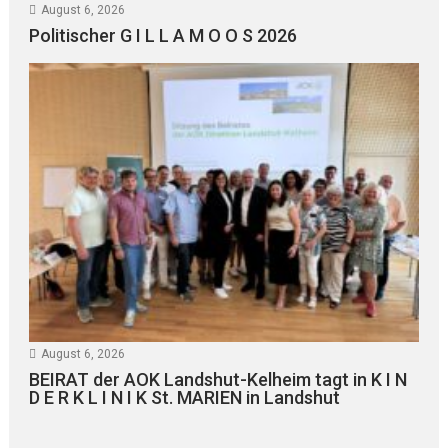
August 6, 2026
Politischer G I L L A M O O S 2026
August 6, 2026
BEIRAT der AOK Landshut-Kelheim tagt in K I N
D E R K L I N I K St. MARIEN in Landshut