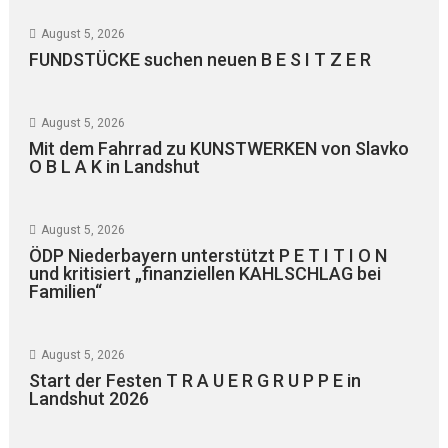
August 5, 2026
FUNDSTÜCKE suchen neuen B E S I T Z E R
August 5, 2026
Mit dem Fahrrad zu KUNSTWERKEN von Slavko
O B L A K in Landshut
August 5, 2026
ÖDP Niederbayern unterstützt P E T I T I O N
und kritisiert „finanziellen KAHLSCHLAG bei
Familien“
August 5, 2026
Start der Festen T R A U E R G R U P P E in
Landshut 2026