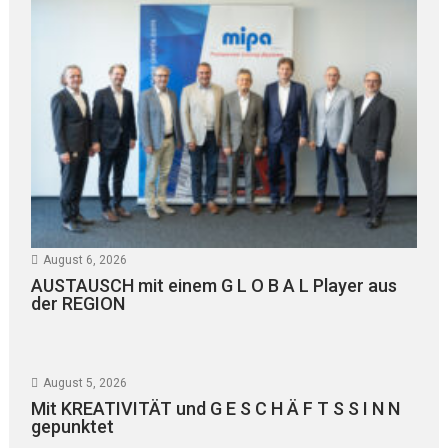
August 6, 2026
AUSTAUSCH mit einem G L O B A L Player aus
der REGION
August 5, 2026
Mit KREATIVITÄT und G E S C H Ä F T S S I N N
gepunktet