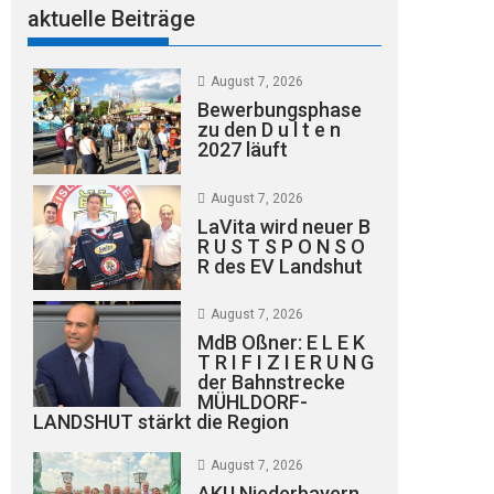
aktuelle Beiträge
August 7, 2026
Bewerbungsphase
zu den D u l t e n
2027 läuft
August 7, 2026
LaVita wird neuer B
R U S T S P O N S O
R des EV Landshut
August 7, 2026
MdB Oßner: E L E K
T R I F I Z I E R U N G
der Bahnstrecke
MÜHLDORF-
LANDSHUT stärkt die Region
August 7, 2026
AKU Niederbayern