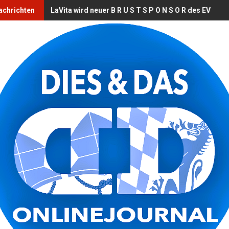
chrichten
LaVita wird neuer B R U S T S P O N S O R des EV Land