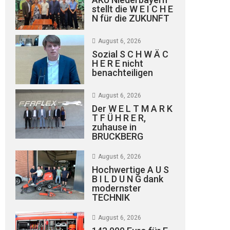
stellt die W E I C H E
N für die ZUKUNFT
August 6, 2026
Sozial S C H W Ä C
H E R E nicht
benachteiligen
August 6, 2026
Der W E L T M A R K
T F Ü H R E R,
zuhause in
BRUCKBERG
August 6, 2026
Hochwertige A U S
B I L D U N G dank
modernster
TECHNIK
August 6, 2026