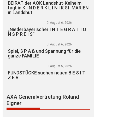
BEIRAT der AOK Landshut-Kelheim
tagt in K I N D E R K L I N I K St. MARIEN
in Landshut
August 6, 2026
„Niederbayerischer I N T E G R A T I O
N S P R E I S“
August 6, 2026
Spiel, S P A ß und Spannung für die
ganze FAMILIE
August 5, 2026
FUNDSTÜCKE suchen neuen B E S I T
Z E R
AXA Generalvertretung Roland
Eigner