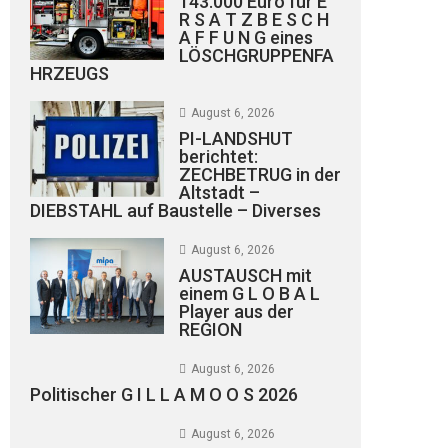
143.000 Euro für E
R S A T Z B E S C H
A F F U N G eines
LÖSCHGRUPPENFA
HRZEUGS
August 6, 2026
PI-LANDSHUT
berichtet:
ZECHBETRUG in der
Altstadt –
DIEBSTAHL auf Baustelle – Diverses
August 6, 2026
AUSTAUSCH mit
einem G L O B A L
Player aus der
REGION
August 6, 2026
Politischer G I L L A M O O S 2026
August 6, 2026