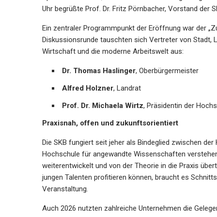
Uhr begrüßte Prof. Dr. Fritz Pörnbacher, Vorstand der
Ein zentraler Programmpunkt der Eröffnung war der „Zuku
Diskussionsrunde tauschten sich Vertreter von Stadt, 
Wirtschaft und die moderne Arbeitswelt aus:
Dr. Thomas Haslinger
, Oberbürgermeister
Alfred Holzner
, Landrat
Prof. Dr. Michaela Wirtz
, Präsidentin der Hoch
Praxisnah, offen und zukunftsorientiert
Die SKB fungiert seit jeher als Bindeglied zwischen de
Hochschule für angewandte Wissenschaften verstehen w
weiterentwickelt und von der Theorie in die Praxis übe
jungen Talenten profitieren können, braucht es Schnitt
Veranstaltung.
Auch 2026 nutzten zahlreiche Unternehmen die Gelegenhe