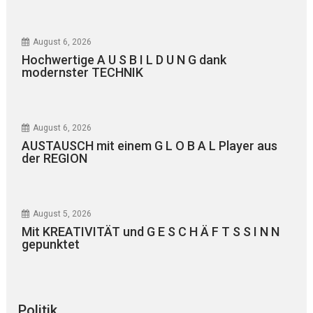
August 6, 2026
Hochwertige A U S B I L D U N G dank
modernster TECHNIK
August 6, 2026
AUSTAUSCH mit einem G L O B A L Player aus
der REGION
August 5, 2026
Mit KREATIVITÄT und G E S C H Ä F T S S I N N
gepunktet
Politik