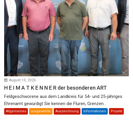
August 10, 2026
H E I M A T K E N N E R der besonderen ART
Feldgeschworene aus dem Landkreis für 54- und 25-jähriges
Ehrenamt gewürdigt Sie kennen die Fluren, Grenzen...
Allgemeines
ausgewählte
Auszeichnung
Informationen
Projekt