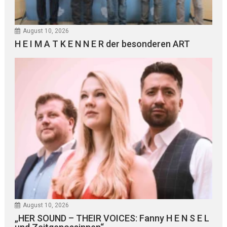
August 10, 2026
H E I M A T K E N N E R der besonderen ART
August 10, 2026
„HER SOUND – THEIR VOICES: Fanny H E N S E L