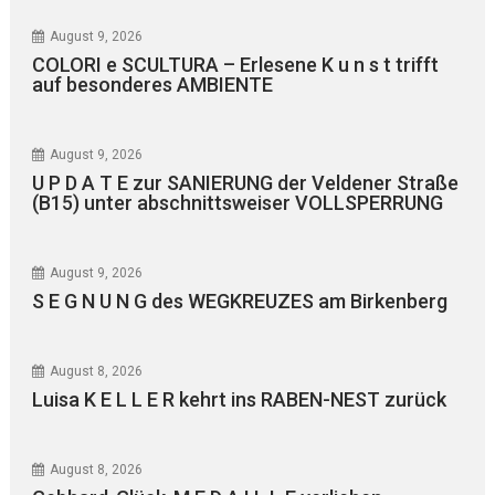
August 9, 2026
COLORI e SCULTURA – Erlesene K u n s t trifft
auf besonderes AMBIENTE
August 9, 2026
U P D A T E zur SANIERUNG der Veldener Straße
(B15) unter abschnittsweiser VOLLSPERRUNG
August 9, 2026
S E G N U N G des WEGKREUZES am Birkenberg
August 8, 2026
Luisa K E L L E R kehrt ins RABEN-NEST zurück
August 8, 2026