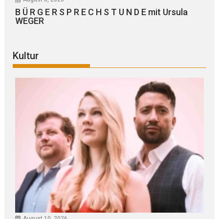
B Ü R G E R S P R E C H S T U N D E mit Ursula
WEGER
Kultur
August 10, 2026