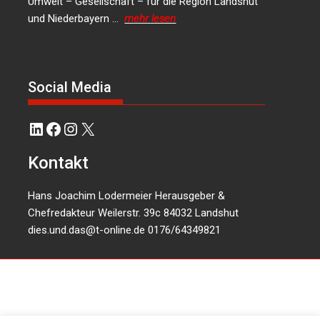
Umwelt – Gesellschaft – für die Region Landshut
und Niederbayern …
mehr lesen
Social Media
LinkedIn
Facebook
Instagram
X
Kontakt
Hans Joachim Lodermeier Herausgeber &
Chefredakteur Weilerstr. 39c 84032 Landshut
dies.und.das@t-online.de
0176/64349821