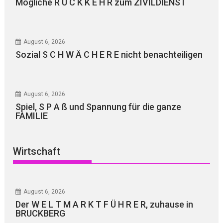
Mögliche R Ü C K K E H R zum ZIVILDIENST
August 6, 2026
Sozial S C H W Ä C H E R E nicht benachteiligen
August 6, 2026
Spiel, S P A ß und Spannung für die ganze
FAMILIE
Wirtschaft
August 6, 2026
Der W E L T M A R K T F Ü H R E R, zuhause in
BRUCKBERG