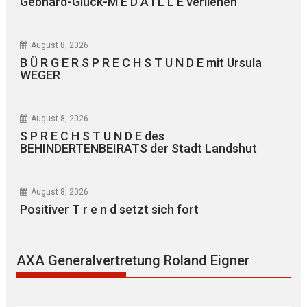
Gebhard-Glück-M E D A I L L E verliehen
August 8, 2026
B Ü R G E R S P R E C H S T U N D E mit Ursula
WEGER
August 8, 2026
S P R E C H S T U N D E des
BEHINDERTENBEIRATS der Stadt Landshut
August 8, 2026
Positiver T r e n d setzt sich fort
AXA Generalvertretung Roland Eigner