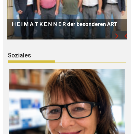
„HER SOUND – THEIR VOICES: Fanny H E N S
E L und Zeitgenossinnen“
Soziales