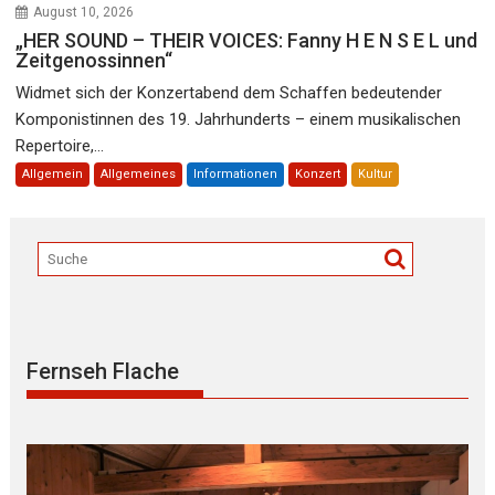
August 10, 2026
„HER SOUND – THEIR VOICES: Fanny H E N S E L und
Zeitgenossinnen“
Widmet sich der Konzertabend dem Schaffen bedeutender
Komponistinnen des 19. Jahrhunderts – einem musikalischen
Repertoire,...
Allgemein
Allgemeines
Informationen
Konzert
Kultur
Fernseh Flache