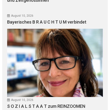
und Zeitgenossinnen“
August 10, 2026
Bayerisches B R A U C H T U M verbindet
August 10, 2026
S O Z I A L S T A A T zum REINZOOMEN