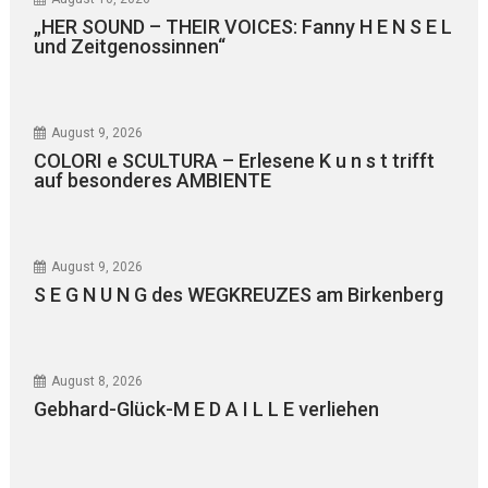
„HER SOUND – THEIR VOICES: Fanny H E N S E L
und Zeitgenossinnen“
August 9, 2026
COLORI e SCULTURA – Erlesene K u n s t trifft
auf besonderes AMBIENTE
August 9, 2026
S E G N U N G des WEGKREUZES am Birkenberg
August 8, 2026
Gebhard-Glück-M E D A I L L E verliehen