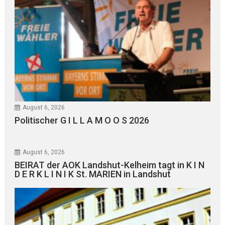
August 6, 2026
Politischer G I L L A M O O S 2026
August 6, 2026
BEIRAT der AOK Landshut-Kelheim tagt in K I N
D E R K L I N I K St. MARIEN in Landshut