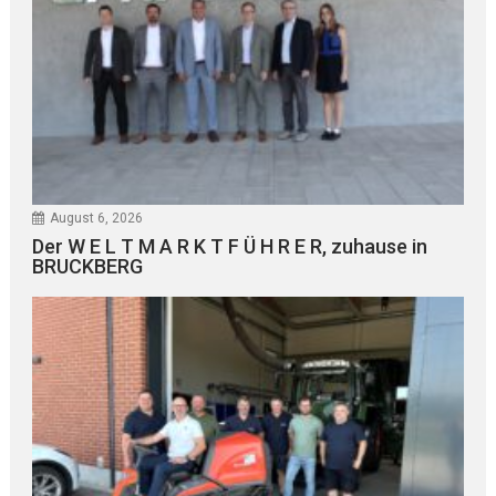
August 6, 2026
Der W E L T M A R K T F Ü H R E R, zuhause in
BRUCKBERG