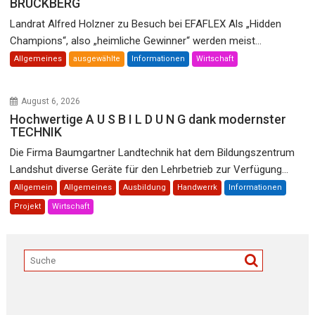
BRUCKBERG
Landrat Alfred Holzner zu Besuch bei EFAFLEX Als „Hidden
Champions“, also „heimliche Gewinner“ werden meist...
Allgemeines
ausgewählte
Informationen
Wirtschaft
August 6, 2026
Hochwertige A U S B I L D U N G dank modernster
TECHNIK
Die Firma Baumgartner Landtechnik hat dem Bildungszentrum
Landshut diverse Geräte für den Lehrbetrieb zur Verfügung...
Allgemein
Allgemeines
Ausbildung
Handwerrk
Informationen
Projekt
Wirtschaft