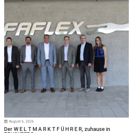
August 6, 2026
Der W E L T M A R K T F Ü H R E R, zuhause in