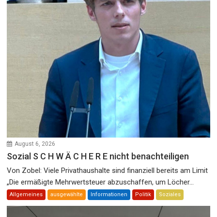
August 6, 2026
Sozial S C H W Ä C H E R E nicht benachteiligen
Von Zobel: Viele Privathaushalte sind finanziell bereits am Limit
„Die ermäßigte Mehrwertsteuer abzuschaffen, um Löcher...
Allgemeines
ausgewählte
Informationen
Politik
Soziales