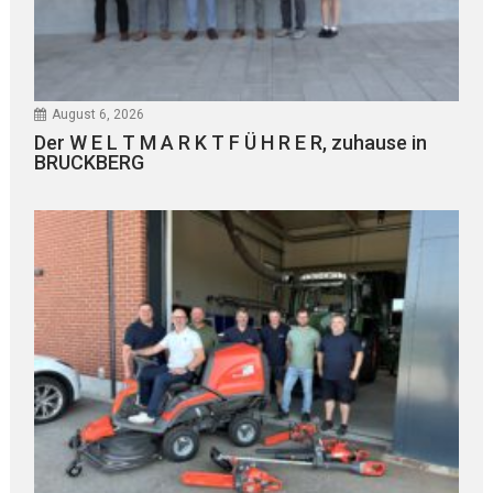
August 6, 2026
Der W E L T M A R K T F Ü H R E R, zuhause in
BRUCKBERG