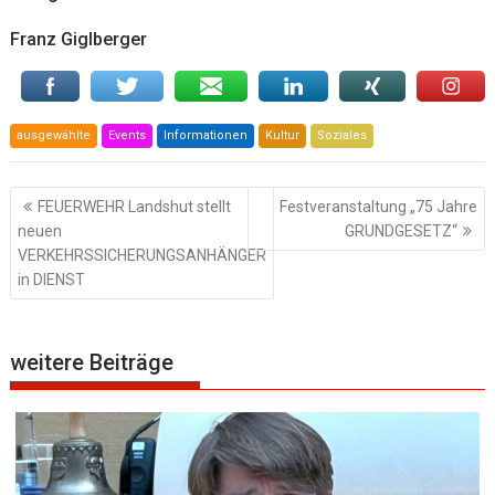
Franz Giglberger
ausgewählte
Events
Informationen
Kultur
Soziales
Beitragsnavigation
FEUERWEHR Landshut stellt
Festveranstaltung „75 Jahre
neuen
GRUNDGESETZ“
VERKEHRSSICHERUNGSANHÄNGER
in DIENST
weitere Beiträge