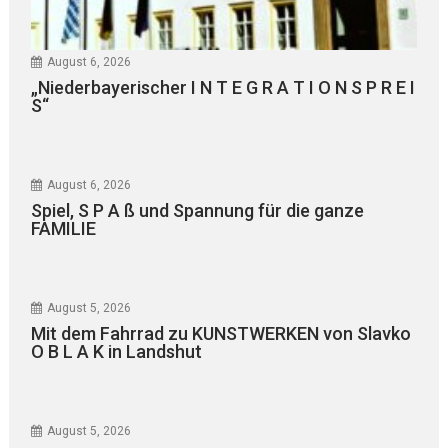
August 6, 2026
„Niederbayerischer I N T E G R A T I O N S P R E I
S“
August 6, 2026
Spiel, S P A ß und Spannung für die ganze
FAMILIE
August 5, 2026
Mit dem Fahrrad zu KUNSTWERKEN von Slavko
O B L A K in Landshut
August 5, 2026