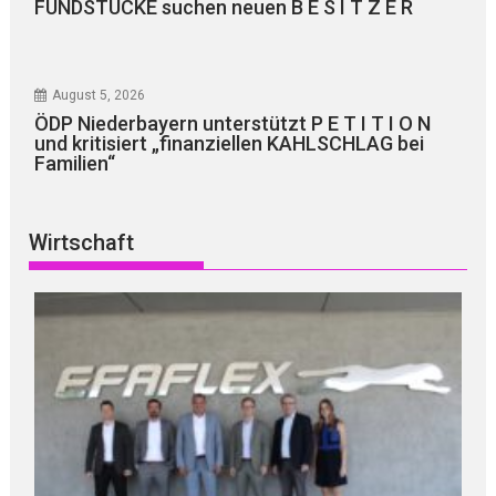
FUNDSTÜCKE suchen neuen B E S I T Z E R
August 5, 2026
ÖDP Niederbayern unterstützt P E T I T I O N
und kritisiert „finanziellen KAHLSCHLAG bei
Familien“
Wirtschaft