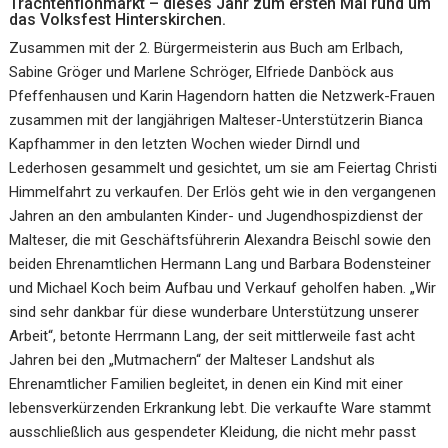
Trachtenflohmarkt – dieses Jahr zum ersten Mal rund um
das Volksfest Hinterskirchen.
Zusammen mit der 2. Bürgermeisterin aus Buch am Erlbach,
Sabine Gröger und Marlene Schröger, Elfriede Danböck aus
Pfeffenhausen und Karin Hagendorn hatten die Netzwerk-Frauen
zusammen mit der langjährigen Malteser-Unterstützerin Bianca
Kapfhammer in den letzten Wochen wieder Dirndl und
Lederhosen gesammelt und gesichtet, um sie am Feiertag Christi
Himmelfahrt zu verkaufen. Der Erlös geht wie in den vergangenen
Jahren an den ambulanten Kinder- und Jugendhospizdienst der
Malteser, die mit Geschäftsführerin Alexandra Beischl sowie den
beiden Ehrenamtlichen Hermann Lang und Barbara Bodensteiner
und Michael Koch beim Aufbau und Verkauf geholfen haben. „Wir
sind sehr dankbar für diese wunderbare Unterstützung unserer
Arbeit“, betonte Herrmann Lang, der seit mittlerweile fast acht
Jahren bei den „Mutmachern“ der Malteser Landshut als
Ehrenamtlicher Familien begleitet, in denen ein Kind mit einer
lebensverkürzenden Erkrankung lebt. Die verkaufte Ware stammt
ausschließlich aus gespendeter Kleidung, die nicht mehr passt