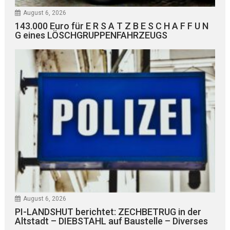
August 6, 2026
143.000 Euro für E R S A T Z B E S C H A F F U N
G eines LÖSCHGRUPPENFAHRZEUGS
August 6, 2026
PI-LANDSHUT berichtet: ZECHBETRUG in der
Altstadt – DIEBSTAHL auf Baustelle – Diverses