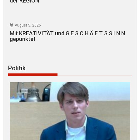
der REGION
August 5, 2026
Mit KREATIVITÄT und G E S C H Ä F T S S I N N
gepunktet
Politik