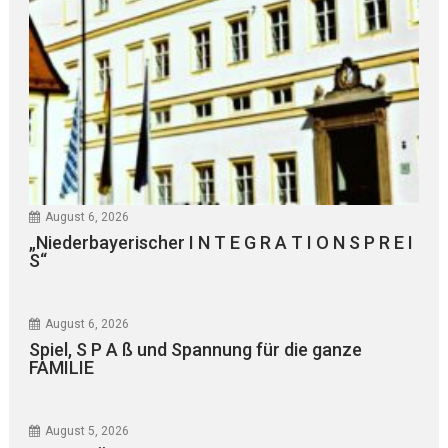
August 6, 2026
„Niederbayerischer I N T E G R A T I O N S P R E I
S“
August 6, 2026
Spiel, S P A ß und Spannung für die ganze
FAMILIE
August 5, 2026