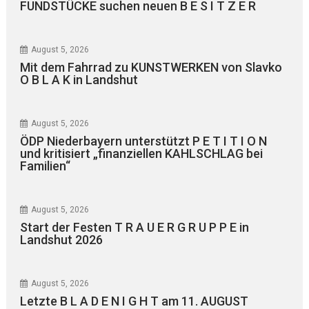
FUNDSTÜCKE suchen neuen B E S I T Z E R
August 5, 2026
Mit dem Fahrrad zu KUNSTWERKEN von Slavko
O B L A K in Landshut
August 5, 2026
ÖDP Niederbayern unterstützt P E T I T I O N
und kritisiert „finanziellen KAHLSCHLAG bei
Familien“
August 5, 2026
Start der Festen T R A U E R G R U P P E in
Landshut 2026
August 5, 2026
Letzte B L A D E N I G H T am 11. AUGUST