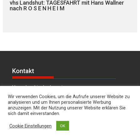
vhs Landshut: TAGESFAHRT mit Hans Wallner
nach R O S E N H E I M
Kontakt
Hans Joachim Lodermeier
Herausgeber & Chefredakteur
Wir verwenden Cookies, um die Aufrufe unserer Website zu
Weilerstr. 39c
analysieren und um Ihnen personalisierte Werbung
anzuzeigen. Mit der Nutzung unserer Website erklären Sie
84032 Landshut
sich damit einverstanden.
dies.und.das@t-online.de
0176/64349821
Cookie Einstellungen
OK