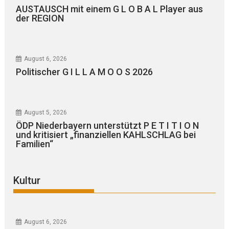
AUSTAUSCH mit einem G L O B A L Player aus
der REGION
August 6, 2026
Politischer G I L L A M O O S 2026
August 5, 2026
ÖDP Niederbayern unterstützt P E T I T I O N
und kritisiert „finanziellen KAHLSCHLAG bei
Familien“
Kultur
August 6, 2026