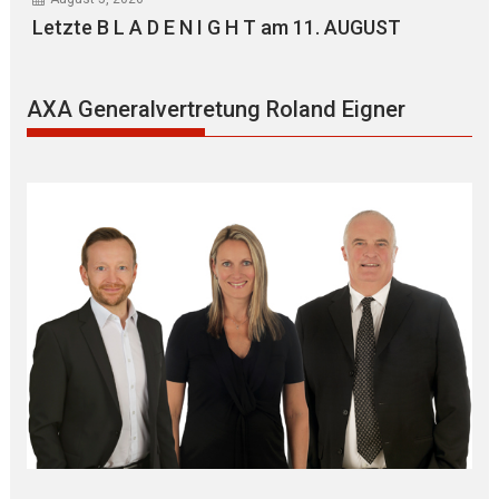
Letzte B L A D E N I G H T am 11. AUGUST
AXA Generalvertretung Roland Eigner