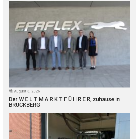
August 6, 2026
Der W E L T M A R K T F Ü H R E R, zuhause in
BRUCKBERG