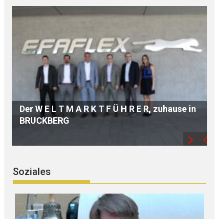
se in
Hochwertige A U S B I L D U N G dank
modernster TECHNIK
Soziales