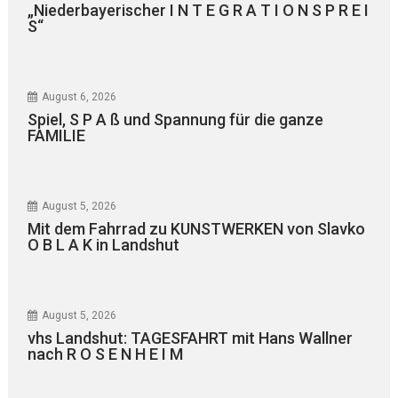
„Niederbayerischer I N T E G R A T I O N S P R E I
S“
August 6, 2026
Spiel, S P A ß und Spannung für die ganze
FAMILIE
August 5, 2026
Mit dem Fahrrad zu KUNSTWERKEN von Slavko
O B L A K in Landshut
August 5, 2026
vhs Landshut: TAGESFAHRT mit Hans Wallner
nach R O S E N H E I M