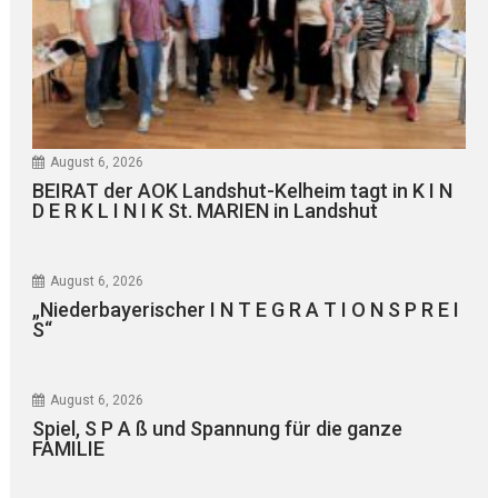
August 6, 2026
BEIRAT der AOK Landshut-Kelheim tagt in K I N
D E R K L I N I K St. MARIEN in Landshut
August 6, 2026
„Niederbayerischer I N T E G R A T I O N S P R E I
S“
August 6, 2026
Spiel, S P A ß und Spannung für die ganze
FAMILIE