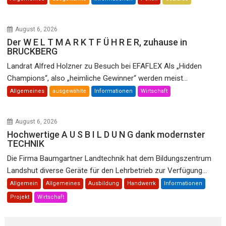
August 6, 2026
Der W E L T M A R K T F Ü H R E R, zuhause in
BRUCKBERG
Landrat Alfred Holzner zu Besuch bei EFAFLEX Als „Hidden
Champions“, also „heimliche Gewinner“ werden meist...
Allgemeines
ausgewählte
Informationen
Wirtschaft
August 6, 2026
Hochwertige A U S B I L D U N G dank modernster
TECHNIK
Die Firma Baumgartner Landtechnik hat dem Bildungszentrum
Landshut diverse Geräte für den Lehrbetrieb zur Verfügung...
Allgemein
Allgemeines
Ausbildung
Handwerrk
Informationen
Projekt
Wirtschaft