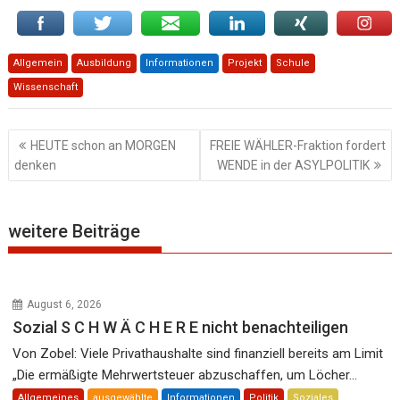
Allgemein
Ausbildung
Informationen
Projekt
Schule
Wissenschaft
Beitragsnavigation
HEUTE schon an MORGEN
FREIE WÄHLER-Fraktion fordert
denken
WENDE in der ASYLPOLITIK
weitere Beiträge
August 6, 2026
Sozial S C H W Ä C H E R E nicht benachteiligen
Von Zobel: Viele Privathaushalte sind finanziell bereits am Limit
„Die ermäßigte Mehrwertsteuer abzuschaffen, um Löcher...
Allgemeines
ausgewählte
Informationen
Politik
Soziales