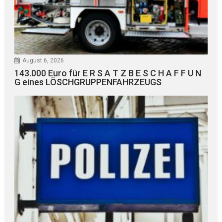
August 6, 2026
143.000 Euro für E R S A T Z B E S C H A F F U N
G eines LÖSCHGRUPPENFAHRZEUGS