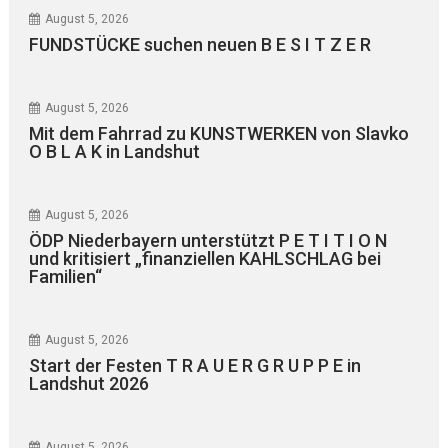
August 5, 2026
FUNDSTÜCKE suchen neuen B E S I T Z E R
August 5, 2026
Mit dem Fahrrad zu KUNSTWERKEN von Slavko
O B L A K in Landshut
August 5, 2026
ÖDP Niederbayern unterstützt P E T I T I O N
und kritisiert „finanziellen KAHLSCHLAG bei
Familien“
August 5, 2026
Start der Festen T R A U E R G R U P P E in
Landshut 2026
August 5, 2026