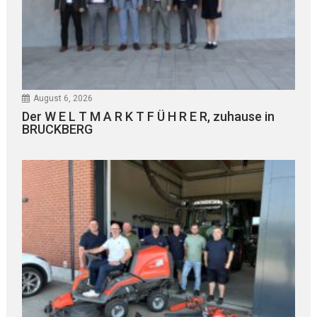
August 6, 2026
Der W E L T M A R K T F Ü H R E R, zuhause in
BRUCKBERG