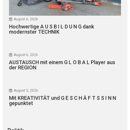
August 6, 2026
Hochwertige A U S B I L D U N G dank
modernster TECHNIK
August 6, 2026
AUSTAUSCH mit einem G L O B A L Player aus
der REGION
August 5, 2026
Mit KREATIVITÄT und G E S C H Ä F T S S I N N
gepunktet