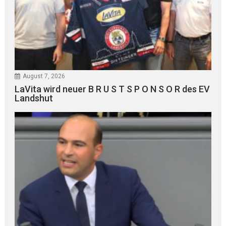
August 7, 2026
LaVita wird neuer B R U S T S P O N S O R des EV
Landshut