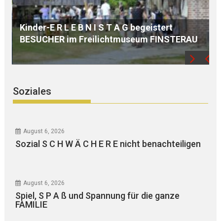
Sonderbericht zum B R A N D in Wörth an der
U
Isar am 07.08.2026
Soziales
August 6, 2026
Sozial S C H W Ä C H E R E nicht benachteiligen
August 6, 2026
Spiel, S P A ß und Spannung für die ganze
FAMILIE