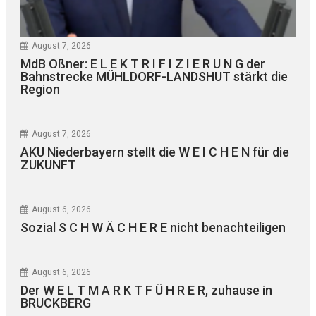
August 7, 2026
MdB Oßner: E L E K T R I F I Z I E R U N G der
Bahnstrecke MÜHLDORF-LANDSHUT stärkt die
Region
August 7, 2026
AKU Niederbayern stellt die W E I C H E N für die
ZUKUNFT
August 6, 2026
Sozial S C H W Ä C H E R E nicht benachteiligen
August 6, 2026
Der W E L T M A R K T F Ü H R E R, zuhause in
BRUCKBERG