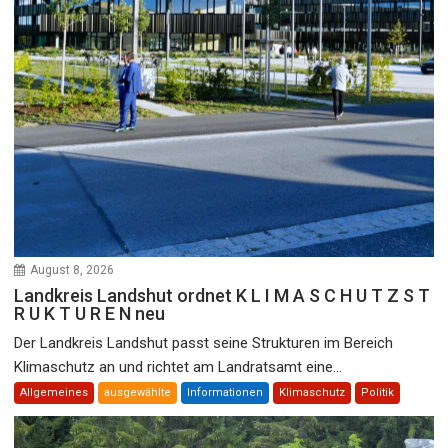
August 8, 2026
Landkreis Landshut ordnet K L I M A S C H U T Z S T
R U K T U R E N neu
Der Landkreis Landshut passt seine Strukturen im Bereich
Klimaschutz an und richtet am Landratsamt eine...
Allgemeines
ausgewählte
Informationen
Klimaschutz
Politik