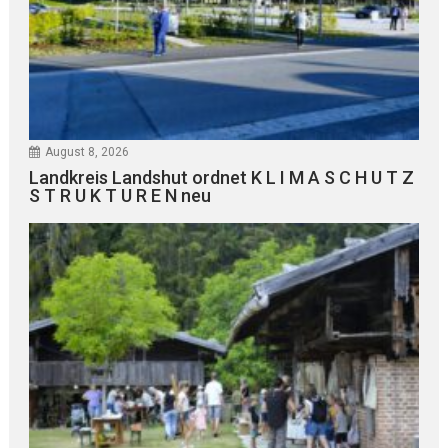
August 8, 2026
Landkreis Landshut ordnet K L I M A S C H U T Z
S T R U K T U R E N neu