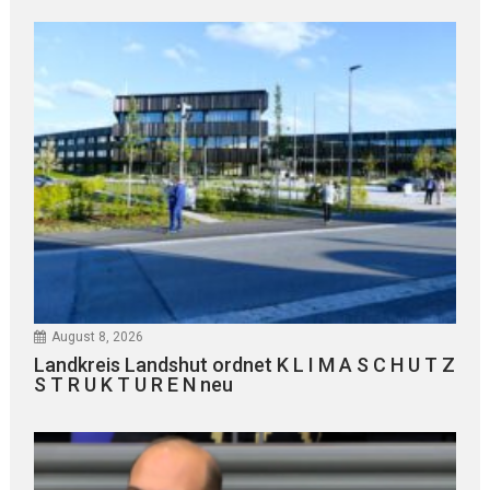
August 8, 2026
Landkreis Landshut ordnet K L I M A S C H U T Z
S T R U K T U R E N neu