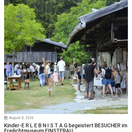
August 8, 2026
Kinder-E R L E B N I S T A G begeistert BESUCHER im
Freilichtmuseum FINSTERAU