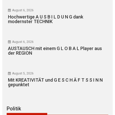
August 6, 2026
Hochwertige A U S B I L D U N G dank
modernster TECHNIK
August 6, 2026
AUSTAUSCH mit einem G L O B A L Player aus
der REGION
August 5, 2026
Mit KREATIVITÄT und G E S C H Ä F T S S I N N
gepunktet
Politik