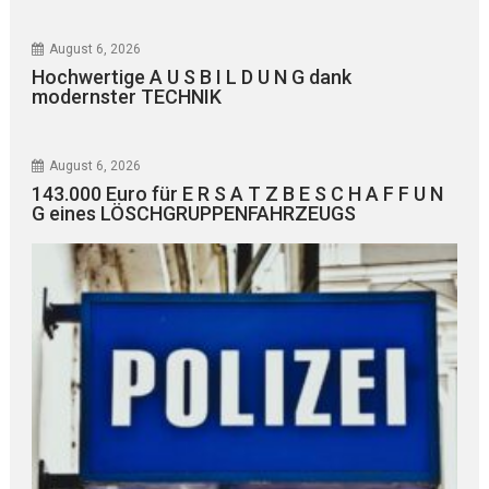
August 6, 2026
Hochwertige A U S B I L D U N G dank
modernster TECHNIK
August 6, 2026
143.000 Euro für E R S A T Z B E S C H A F F U N
G eines LÖSCHGRUPPENFAHRZEUGS