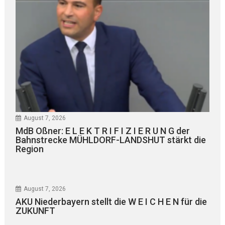
August 7, 2026
MdB Oßner: E L E K T R I F I Z I E R U N G der
Bahnstrecke MÜHLDORF-LANDSHUT stärkt die
Region
August 7, 2026
AKU Niederbayern stellt die W E I C H E N für die
ZUKUNFT