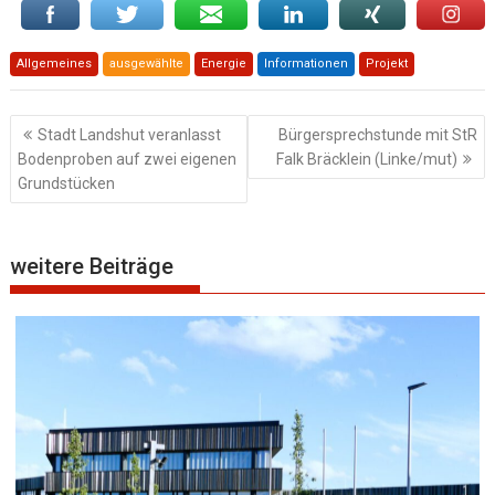
Allgemeines
ausgewählte
Energie
Informationen
Projekt
Beitragsnavigation
Stadt Landshut veranlasst
Bürgersprechstunde mit StR
Bodenproben auf zwei eigenen
Falk Bräcklein (Linke/mut)
Grundstücken
weitere Beiträge