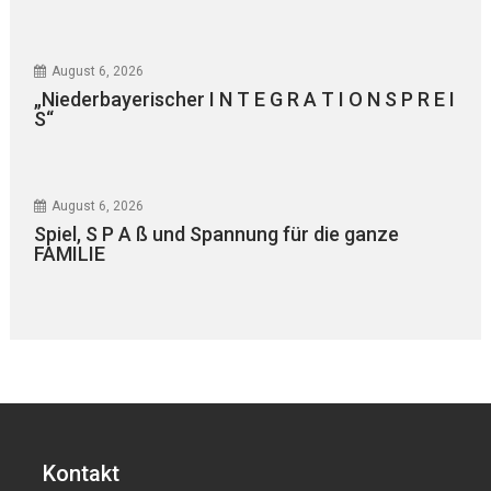
August 6, 2026
„Niederbayerischer I N T E G R A T I O N S P R E I
S“
August 6, 2026
Spiel, S P A ß und Spannung für die ganze
FAMILIE
Kontakt