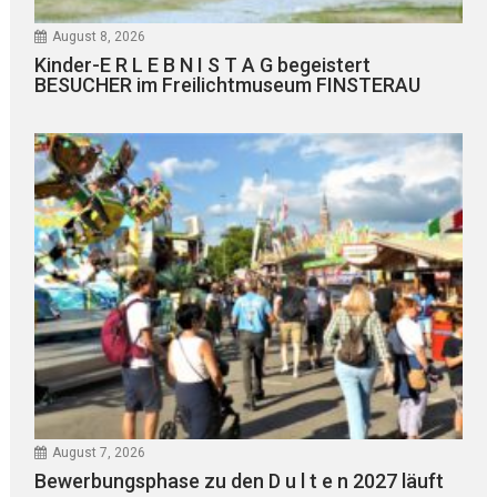
August 8, 2026
Kinder-E R L E B N I S T A G begeistert
BESUCHER im Freilichtmuseum FINSTERAU
August 7, 2026
Bewerbungsphase zu den D u l t e n 2027 läuft