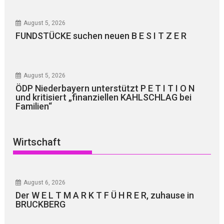
August 5, 2026
FUNDSTÜCKE suchen neuen B E S I T Z E R
August 5, 2026
ÖDP Niederbayern unterstützt P E T I T I O N
und kritisiert „finanziellen KAHLSCHLAG bei
Familien“
Wirtschaft
August 6, 2026
Der W E L T M A R K T F Ü H R E R, zuhause in
BRUCKBERG