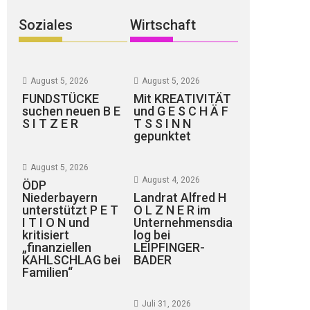
Soziales
Wirtschaft
August 5, 2026
August 5, 2026
FUNDSTÜCKE
Mit KREATIVITÄT
suchen neuen B E
und G E S C H Ä F
S I T Z E R
T S S I N N
gepunktet
August 5, 2026
August 4, 2026
ÖDP
Niederbayern
Landrat Alfred H
unterstützt P E T
O L Z N E R im
I T I O N und
Unternehmensdia
kritisiert
log bei
„finanziellen
LEIPFINGER-
KAHLSCHLAG bei
BADER
Familien“
Juli 31, 2026