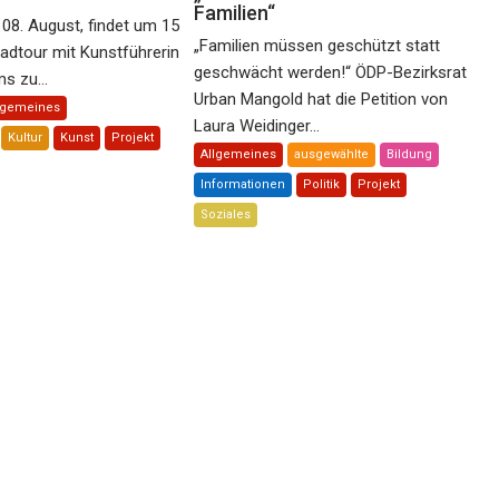
Familien“
08. August, findet um 15
„Familien müssen geschützt statt
radtour mit Kunstführerin
geschwächt werden!“ ÖDP-Bezirksrat
s zu...
Urban Mangold hat die Petition von
lgemeines
Laura Weidinger...
Kultur
Kunst
Projekt
Allgemeines
ausgewählte
Bildung
Informationen
Politik
Projekt
Soziales