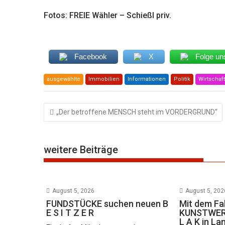
Fotos: FREIE Wähler – Schießl priv.
Facebook
X
Folge un
ausgewählte
Immobilien
Informationen
Politik
Wirtschaft
Beitragsnavigation
„Der betroffene MENSCH steht im VORDERGRUND“
weitere Beiträge
August 5, 2026
August 5, 202
FUNDSTÜCKE suchen neuen B
Mit dem Fa
E S I T Z E R
KUNSTWERK
L A K in La