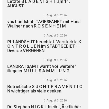
Letzte B L A D E N I G H T am 11.
AUGUST
August 5, 2026
vhs Landshut: TAGESFAHRT mit Hans
Wallner nach R O S E N H E I M
August 5, 2026
PI-LANDSHUT berichtet: Verstärkte K
O N T R O L L E N im STADTGEBIET –
Diverse VERGEHEN
August 5, 2026
LANDRATSAMT warnt vor weiterer
illegaler M Ü L L S A M M L U N G
August 5, 2026
Betriebliche S U C H T P R Ä V E N T I O
N wichtiger als viele denken
August 5, 2026
Dr. Stephan N I C K L bleibt „Ärztlicher