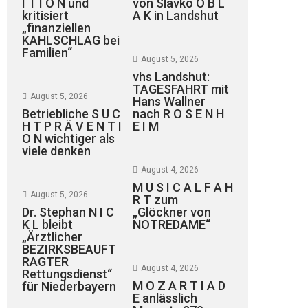
I T I O N und
von Slavko O B L
kritisiert
A K in Landshut
„finanziellen
KAHLSCHLAG bei
Familien“
August 5, 2026
vhs Landshut:
TAGESFAHRT mit
August 5, 2026
Hans Wallner
Betriebliche S U C
nach R O S E N H
H T P R Ä V E N T I
E I M
O N wichtiger als
viele denken
August 4, 2026
M U S I C A L F A H
August 5, 2026
R T zum
Dr. Stephan N I C
„Glöckner von
K L bleibt
NOTREDAME“
„Ärztlicher
BEZIRKSBEAUFT
RAGTER
August 4, 2026
Rettungsdienst“
M O Z A R T I A D
für Niederbayern
E anlässlich