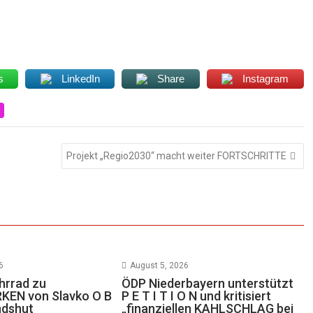
s
LinkedIn
Share
Instagram
Projekt „Regio2030“ macht weiter FORTSCHRITTE
6
August 5, 2026
hrrad zu
ÖDP Niederbayern unterstützt
EN von Slavko O B
P E T I T I O N und kritisiert
ndshut
„finanziellen KAHLSCHLAG bei