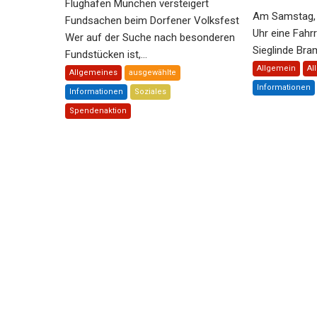
Flughafen München versteigert
Am Samstag, 
Fundsachen beim Dorfener Volksfest
Uhr eine Fahr
Wer auf der Suche nach besonderen
Sieglinde Bram
Fundstücken ist,...
Allgemein
Al
Allgemeines
ausgewählte
Informationen
Informationen
Soziales
Spendenaktion