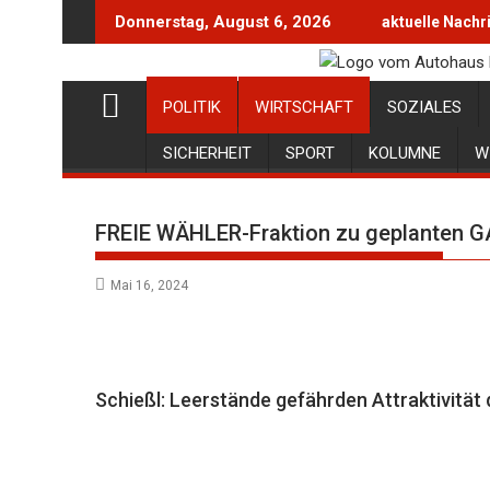
Skip
Donnerstag, August 6, 2026
aktuelle Nachr
to
content
POLITIK
WIRTSCHAFT
SOZIALES
SICHERHEIT
SPORT
KOLUMNE
W
FREIE WÄHLER-Fraktion zu geplanten
Mai 16, 2024
Schießl: Leerstände gefährden Attraktivität