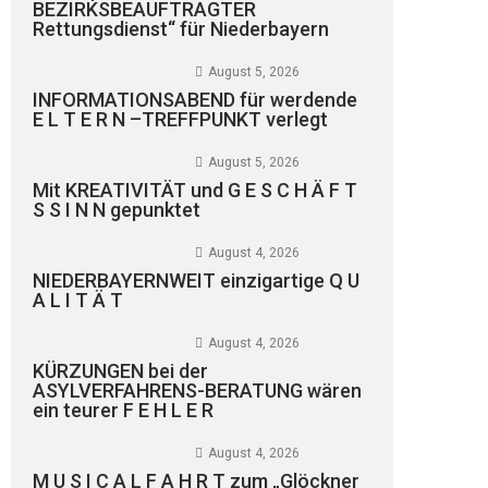
BEZIRKSBEAUFTRAGTER
Rettungsdienst“ für Niederbayern
August 5, 2026
INFORMATIONSABEND für werdende
E L T E R N –TREFFPUNKT verlegt
August 5, 2026
Mit KREATIVITÄT und G E S C H Ä F T
S S I N N gepunktet
August 4, 2026
NIEDERBAYERNWEIT einzigartige Q U
A L I T Ä T
August 4, 2026
KÜRZUNGEN bei der
ASYLVERFAHRENS-BERATUNG wären
ein teurer F E H L E R
August 4, 2026
M U S I C A L F A H R T zum „Glöckner