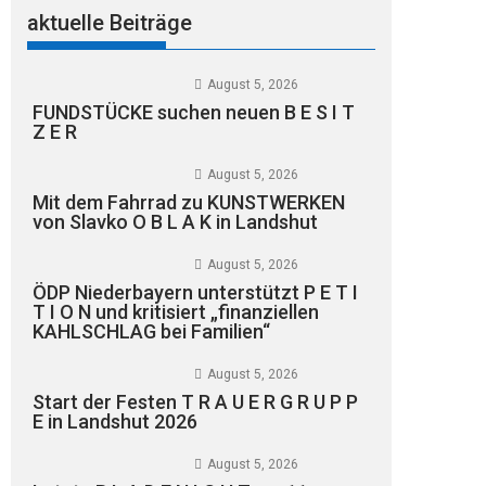
aktuelle Beiträge
August 5, 2026
FUNDSTÜCKE suchen neuen B E S I T
Z E R
August 5, 2026
Mit dem Fahrrad zu KUNSTWERKEN
von Slavko O B L A K in Landshut
August 5, 2026
ÖDP Niederbayern unterstützt P E T I
T I O N und kritisiert „finanziellen
KAHLSCHLAG bei Familien“
August 5, 2026
Start der Festen T R A U E R G R U P P
E in Landshut 2026
August 5, 2026