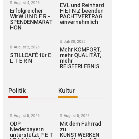
August 4, 2026
EVL und Reinhard
Erfolgreicher
H E I N Z beenden
WirW U N D E R -
PACHTVERTRAG
SPENDENMARAT
einvernehmlich
HON
Juli 30, 2026
August 2, 2026
Mehr KOMFORT,
STILLCAFÉ für E
mehr QUALITÄT,
L T E R N
mehr
REISEERLEBNIS
Politik
Kultur
August 5, 2026
August 5, 2026
ÖDP
Mit dem Fahrrad
Niederbayern
zu
unterstützt P E T
KUNSTWERKEN