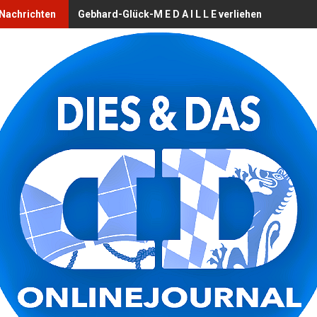
 Nachrichten
Gebhard-Glück-M E D A I L L E verliehen