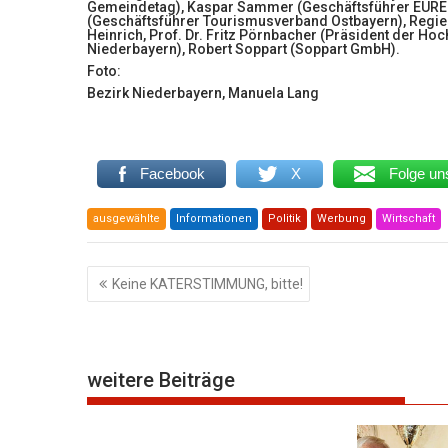
Gemeindetag), Kaspar Sammer (Geschäftsführer EUREGI
(Geschäftsführer Tourismusverband Ostbayern), Regier
Heinrich, Prof. Dr. Fritz Pörnbacher (Präsident der Ho
Niederbayern), Robert Soppart (Soppart GmbH).
Foto:
Bezirk Niederbayern, Manuela Lang
Facebook
X
Folge un
ausgewählte
Informationen
Politik
Werbung
Wirtschaft
Beitragsnavigation
Keine KATERSTIMMUNG, bitte!
weitere Beiträge