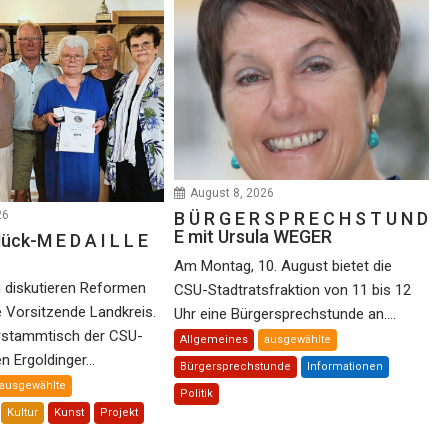
August 8, 2026
B Ü R G E R S P R E C H S T U N D
26
E mit Ursula WEGER
ck-M E D A I L L E
Am Montag, 10. August bietet die
 diskutieren Reformen
CSU-Stadtratsfraktion von 11 bis 12
e Vorsitzende Landkreis.
Uhr eine Bürgersprechstunde an....
tammtisch der CSU-
Allgemeines
ausgewählte
n Ergoldinger...
Bürgersprechstunde
Informationen
ausgewählte
Politik
Kultur
Kunst
Projekt