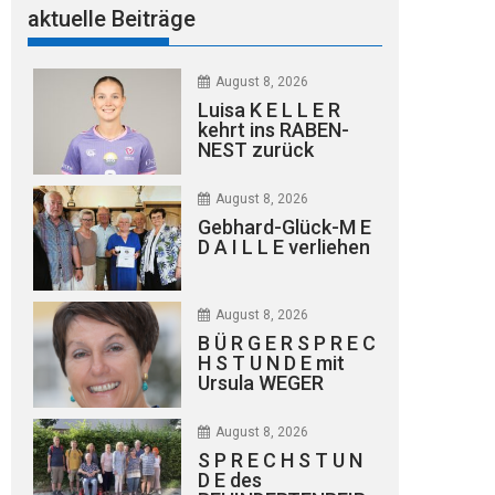
aktuelle Beiträge
August 8, 2026
Luisa K E L L E R
kehrt ins RABEN-
NEST zurück
August 8, 2026
Gebhard-Glück-M E
D A I L L E verliehen
August 8, 2026
B Ü R G E R S P R E C
H S T U N D E mit
Ursula WEGER
August 8, 2026
S P R E C H S T U N
D E des