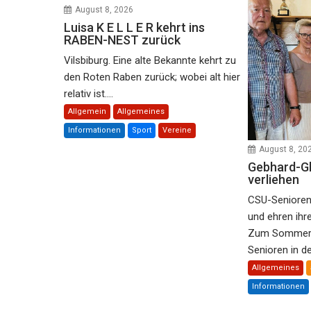
August 8, 2026
Luisa K E L L E R kehrt ins
RABEN-NEST zurück
Vilsbiburg. Eine alte Bekannte kehrt zu
den Roten Raben zurück; wobei alt hier
relativ ist....
Allgemein
Allgemeines
Informationen
Sport
Vereine
August 8, 20
Gebhard-Glü
verliehen
CSU-Senioren
und ehren ihr
Zum Sommers
Senioren in de
Allgemeines
Informationen