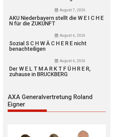
August 7, 2026
AKU Niederbayern stellt die W E I C H E
N für die ZUKUNFT
August 6, 2026
Sozial S C H W Ä C H E R E nicht
benachteiligen
August 6, 2026
Der W E L T M A R K T F Ü H R E R,
zuhause in BRUCKBERG
AXA Generalvertretung Roland
Eigner