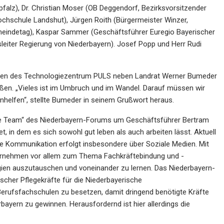
lz), Dr. Christian Moser (OB Deggendorf, Bezirksvorsitzender
 Hochschule Landshut), Jürgen Roith (Bürgermeister Winzer,
meindetag), Kaspar Sammer (Geschäftsführer Euregio Bayerischer
leiter Regierung von Niederbayern). Josef Popp und Herr Rudi
men des Technologiezentrum PULS neben Landrat Werner Bumeder
ßen. „Vieles ist im Umbruch und im Wandel. Darauf müssen wir
helfen“, stellte Bumeder in seinem Grußwort heraus.
ftige Team“ des Niederbayern-Forums um Geschäftsführer Bertram
, in dem es sich sowohl gut leben als auch arbeiten lässt. Aktuell
e Kommunikation erfolgt insbesondere über Soziale Medien. Mit
ernehmen vor allem zum Thema Fachkräftebindung und -
egien auszutauschen und voneinander zu lernen. Das Niederbayern-
scher Pflegekräfte für die Niederbayerische
Berufsfachschulen zu besetzen, damit dringend benötigte Kräfte
ayern zu gewinnen. Herausfordernd ist hier allerdings die