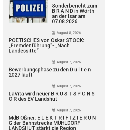
Sonderbericht zum
B R A N D in Wörth
an der Isar am
07.08.2026
August 8, 2026
POETISCHES von Oskar STOCK:
„Fremdenführung“- „Nach
Landessitte“
August 7, 2026
Bewerbungsphase zu den D u l t e n
2027 läuft
August 7, 2026
LaVita wird neuer B R U S T S P O N S
O R des EV Landshut
August 7, 2026
MdB Oßner: E L E K T R I F I Z I E R U N
G der Bahnstrecke MÜHLDORF-
LANDSHUT stärkt die Region