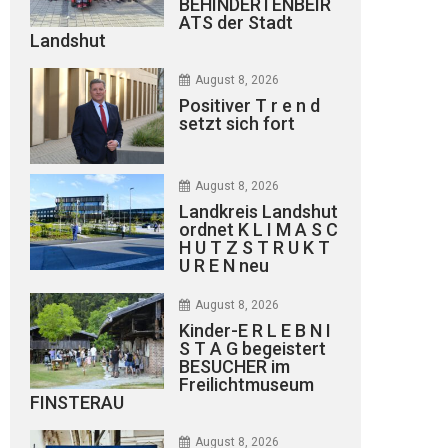
BEHINDERTENBEIR
ATS der Stadt
Landshut
August 8, 2026
Positiver T r e n d
setzt sich fort
August 8, 2026
Landkreis Landshut
ordnet K L I M A S C
H U T Z S T R U K T
U R E N neu
August 8, 2026
Kinder-E R L E B N I
S T A G begeistert
BESUCHER im
Freilichtmuseum
FINSTERAU
August 8, 2026