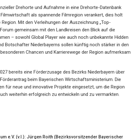
nzieller Drehorte und Aufnahme in eine Drehorte-Datenbank
Filmwirtschaft als spannende Filmregion verankert, dies holt
 Region. Mit den Verleihungen der Auszeichnung „Top-
-Forum gemeinsam mit den Landkreisen den Blick auf die
hmen – sowohl Global Player wie auch noch unbekannte Hidden
 Botschafter Niederbayerns sollen künftig noch stärker in den
ie besonderen Chancen und Karrierewege der Region aufmerksam
2027 bereits eine Förderzusage des Bezirks Niederbayern über
en Förderantrag beim Bayerischen Wirtschaftsministerium. Die
en für neue und innovative Projekte eingesetzt, um die Region
h weiterhin erfolgreich zu entwickeln und zu vermarkten.
 e.V. (v.l.): Jürgen Roith (Bezirksvorsitzender Bayerischer