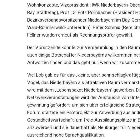
Wohnkonzepte, Vizepräsident HWK Niederbayern-Oberpfa
Bay. Städtetag), Prof. Dr. Fritz Pörnbacher (Präsident
Bezirksverbandsvorsitzender Niederbayern im Bay. Ge
Wald-Böhmerwald-Unterer Inn), Peter Schmid (Bereichs
Fellner wurden erneut als Rechnungsprüfer gewählt.
Der Vorsitzende konnte zur Versammlung in den Räu
auch einige Botschafter Niederbayerns willkommen hei
Antworten finden und das geht nur, wenn wir zusammen
Viel Lob gab es für das „kleine, aber sehr schlagkrä
Vogel, das Niederbayern als attraktiven Raum vermarktet
wird mit dem „Lebenspaket Niederbayern“ geworben: Di
Netzwerkveranstaltungen wird der Austausch von Unt
gewinnung gefördert, um sich über erfolgreiche Strat
Forum startete ein Pilotprojekt zur Anwerbung ausländi
Gesundheitswirtschaft, um freie Ausbildungsplätze in 
anzuwerben und sie dauerhaft als Neubürger für Niederb
ausreichend hohe Sprachqualifikation.