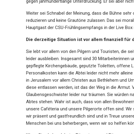
gegen jahrhundertlange Unterdrückung. Er sei aber nicht
Weiter sei Schnabel der Meinung, dass die Bühne sehr o
reduzieren und keine Grautöne zulassen. Das sei moral
Hauptgast der CSU-Frühlingsempfangs in der Live Box in
Die derzeitige Situation ist vor allem finanziell f
Sie lebt vor allem von den Pilgern und Touristen, die se
leider ausbleiben. Insgesamt sind 30 Mitarbeiterinnen un
gepflegte Kirchengebäude, geputzte Toiletten, offene L
Personalkosten kann die Abtei leider nicht mehr allein
in Jerusalem vor allem Christen aus Bethlehem und U
diese entlassen werden, ist das der Weg in die Armut
ÖDP Niederbayern 
Glaubensgeschwister leider nur träumen. Sie würden na
T I T I O N und krit
Abtes stehen. Wahr ist auch, dass von allen Bewohner
„finanziellen KA
unsere Caféteria und unsere Pilgerorte offen sind. Wi
Familien“
wir präsent und gastfreundlich sind und in Treue unser
Menschen bei uns beherbergen, wenn wir so helfen kö