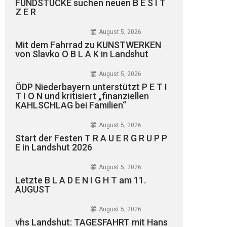
FUNDSTÜCKE suchen neuen B E S I T
Z E R
August 5, 2026
Mit dem Fahrrad zu KUNSTWERKEN
von Slavko O B L A K in Landshut
August 5, 2026
ÖDP Niederbayern unterstützt P E T I
T I O N und kritisiert „finanziellen
KAHLSCHLAG bei Familien“
August 5, 2026
Start der Festen T R A U E R G R U P P
E in Landshut 2026
August 5, 2026
Letzte B L A D E N I G H T am 11.
AUGUST
August 5, 2026
vhs Landshut: TAGESFAHRT mit Hans