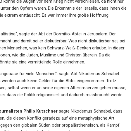
 Er könne die Augen vor dem Krieg nicht verschließen, da nicht nur
ter den Opfern waren. Die Erkenntnis der Israelis, dass ihnen die
sie extrem enttäuscht. Es war immer ihre große Hoffnung
Palästina“, sagte der Abt der Dormitio-Abtei in Jerusalem. Der
acht und damit sei er diskutierbar. Was nicht diskutierbar sei, sei
ichen Menschen, was kein Schwarz-Weiß-Denken erlaube. In dieser
onen, wie die Juden, Muslime und Christen überein. Da die
 könnte sie eine vermittelnde Rolle einnehmen.
fnungsoase für viele Menschen“, sagte Abt Nikodemus Schnabel.
werden auch keine Gelder für die Abtei eingenommen. Trotz
sen, selbst wenn er an seine eigenen Altersreserven gehen müsse,
, dass die Politik religionisiert und dadurch missbraucht werde.
urnalisten Philip Kutschner
sagte Nikodemus Schnabel, dass
en, die diesen Konflikt geradezu auf eine metaphysische Art
 gegen den globalen Süden oder propalästinensisch, als Kampf