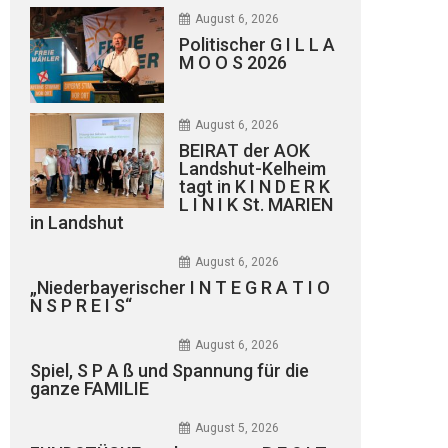
August 6, 2026
Politischer G I L L A
M O O S 2026
August 6, 2026
BEIRAT der AOK
Landshut-Kelheim
tagt in K I N D E R K
L I N I K St. MARIEN
in Landshut
August 6, 2026
„Niederbayerischer I N T E G R A T I O
N S P R E I S“
August 6, 2026
Spiel, S P A ß und Spannung für die
ganze FAMILIE
August 5, 2026