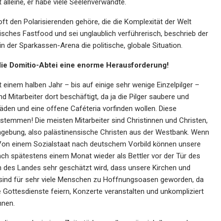
 alleine, er habe viele Seelenverwandte.
ft den Polarisierenden gehöre, die die Komplexität der Welt
isches Fastfood und sei unglaublich verführerisch, beschrieb der
 der Sparkassen-Arena die politische, globale Situation.
ür die Domitio-Abtei eine enorme Herausforderung!
it einem halben Jahr – bis auf einige sehr wenige Einzelpilger –
d Mitarbeiter dort beschäftigt, da ja die Pilger saubere und
äden und eine offene Caféteria vorfinden wollen. Diese
e stemmen! Die meisten Mitarbeiter sind Christinnen und Christen,
mgebung, also palästinensische Christen aus der Westbank. Wenn
. Von einem Sozialstaat nach deutschem Vorbild können unsere
unterstützt P E
ch spätestens einem Monat wieder als Bettler vor der Tür des
isiert
n des Landes sehr geschätzt wird, dass unsere Kirchen und
HLSCHLAG bei
r sind für sehr viele Menschen zu Hoffnungsoasen geworden, da
e Gottesdienste feiern, Konzerte veranstalten und unkompliziert
nnen.