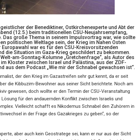
istlicher der Benediktiner, Ostkirchenexperte und Abt der
bend (12.5.) beim traditionellen CSU-Neujahrsempfang,
de. Das große Thema in seinem Impulsvortrag war, wie sollte
en politischen Weltlage sein, der Krieg im Nahen Osten
r Europawahl war es für den CSU-Kreisvorsitzenden
d die Situation im Gaza-Krieg geschildert zu bekommen.
r Welt-am-Sonntag-Kolumne „Gretchenfrage“, als Autor des
m Kloster zwischen Israel und Palästina, aus der ZDF-
und aus dem Podcast „Wie mir der Schnabel gewachsen ist“.
nalist, der den Krieg im Gazastreifen sehr gut kennt, da er seit
ber die Kibbuzim-Bewohner aus seiner Sicht berichtete. Noch am
 Aviv gewesen, doch wollte er den Termin der CSU-Veranstaltung
 Lösung für den andauernden Konflikt zwischen Israelis und
omplex. Vielleicht schafft es Nikodemus Schnabel den Zuhörern in
tivwechsel in der Frage des Gazakrieges zu geben“, so der
perte, aber auch kein Geostratege sei, kann er nur aus der Sicht