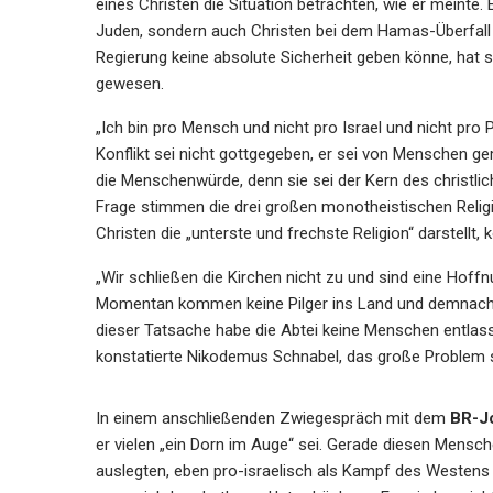
eines Christen die Situation betrachten, wie er meinte.
Juden, sondern auch Christen bei dem Hamas-Überfall un
Regierung keine absolute Sicherheit geben könne, hat 
gewesen.
„Ich bin pro Mensch und nicht pro Israel und nicht pro 
Konflikt sei nicht gottgegeben, er sei von Menschen gem
die Menschenwürde, denn sie sei der Kern des christl
Frage stimmen die drei großen monotheistischen Religi
Christen die „unterste und frechste Religion“ darstellt,
„Wir schließen die Kirchen nicht zu und sind eine Hof
Momentan kommen keine Pilger ins Land und demnach 
dieser Tatsache habe die Abtei keine Menschen entlas
konstatierte Nikodemus Schnabel, das große Problem sei
In einem anschließenden Zwiegespräch mit dem
BR-Jo
er vielen „ein Dorn im Auge“ sei. Gerade diesen Mensch
auslegten, eben pro-israelisch als Kampf des Westens