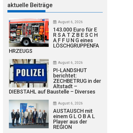
aktuelle Beiträge
August 6, 2026
143.000 Euro für E
R S A T Z B E S C H
A F F U N G eines
LÖSCHGRUPPENFA
HRZEUGS
August 6, 2026
PI-LANDSHUT
berichtet:
ZECHBETRUG in der
Altstadt –
DIEBSTAHL auf Baustelle – Diverses
August 6, 2026
AUSTAUSCH mit
einem G L O B A L
Player aus der
REGION