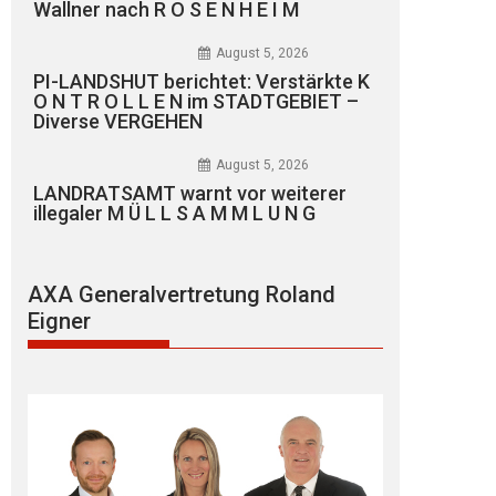
Wallner nach R O S E N H E I M
August 5, 2026
PI-LANDSHUT berichtet: Verstärkte K
O N T R O L L E N im STADTGEBIET –
Diverse VERGEHEN
August 5, 2026
LANDRATSAMT warnt vor weiterer
illegaler M Ü L L S A M M L U N G
AXA Generalvertretung Roland
Eigner