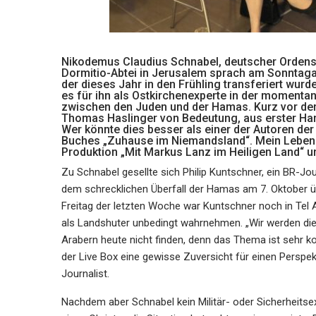
Nikodemus Claudius Schnabel, deutscher Ordensge
Dormitio-Abtei in Jerusalem sprach am Sonntaga
der dieses Jahr in den Frühling transferiert wur
es für ihn als Ostkirchenexperte in der momentan
zwischen den Juden und der Hamas. Kurz vor de
Thomas Haslinger von Bedeutung, aus erster Han
Wer könnte dies besser als einer der Autoren de
Buches „Zuhause im Niemandsland“. Mein Leben i
Produktion „Mit Markus Lanz im Heiligen Land“ 
Zu Schnabel gesellte sich Philip Kuntschner, ein BR-Jour
dem schrecklichen Überfall der Hamas am 7. Oktober ü
Freitag der letzten Woche war Kuntschner noch in Tel
als Landshuter unbedingt wahrnehmen. „Wir werden die
Arabern heute nicht finden, denn das Thema ist sehr k
der Live Box eine gewisse Zuversicht für einen Perspek
Journalist.
Nachdem aber Schnabel kein Militär- oder Sicherheitsex