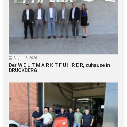
August 6, 2026
Der W E L T M A R K T F Ü H R E R, zuhause in
BRUCKBERG