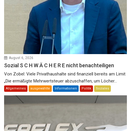
August 6, 2026
Sozial S C H W Ä C H E R E nicht benachteiligen
Von Zobel: Viele Privathaushalte sind finanziell bereits am Limit
„Die ermäßigte Mehrwertsteuer abzuschaffen, um Löcher...
Allgemeines
ausgewählte
Informationen
Politik
Soziales