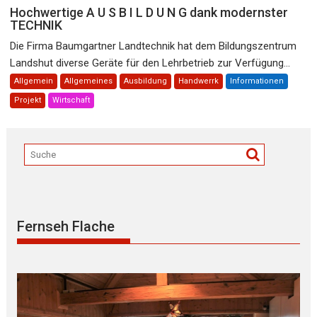
Hochwertige A U S B I L D U N G dank modernster
TECHNIK
Die Firma Baumgartner Landtechnik hat dem Bildungszentrum
Landshut diverse Geräte für den Lehrbetrieb zur Verfügung...
Allgemein
Allgemeines
Ausbildung
Handwerrk
Informationen
Projekt
Wirtschaft
Fernseh Flache