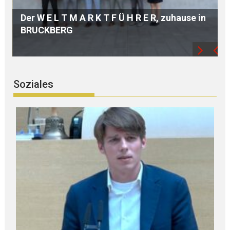
n
Hochwertige A U S B I L D U N G dank
modernster TECHNIK
Soziales