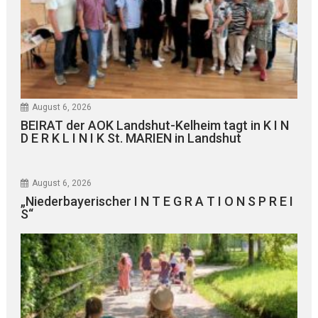
August 6, 2026
BEIRAT der AOK Landshut-Kelheim tagt in K I N
D E R K L I N I K St. MARIEN in Landshut
August 6, 2026
„Niederbayerischer I N T E G R A T I O N S P R E I
S“