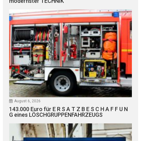
modernster TECHNIK
August 6, 2026
143.000 Euro für E R S A T Z B E S C H A F F U N
G eines LÖSCHGRUPPENFAHRZEUGS