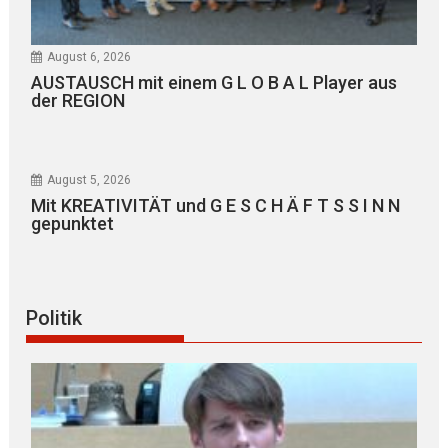
August 6, 2026
AUSTAUSCH mit einem G L O B A L Player aus
der REGION
August 5, 2026
Mit KREATIVITÄT und G E S C H Ä F T S S I N N
gepunktet
Politik