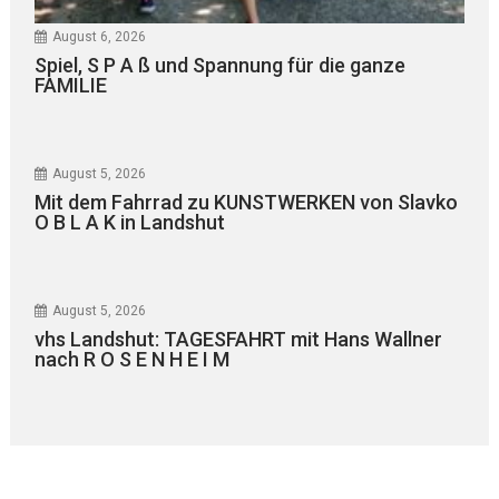
August 6, 2026
Spiel, S P A ß und Spannung für die ganze
FAMILIE
August 5, 2026
Mit dem Fahrrad zu KUNSTWERKEN von Slavko
O B L A K in Landshut
August 5, 2026
vhs Landshut: TAGESFAHRT mit Hans Wallner
nach R O S E N H E I M