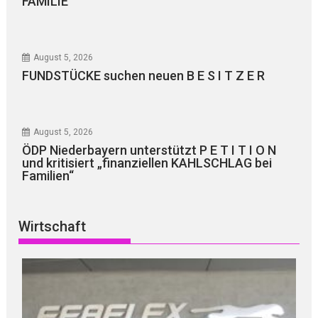
FAMILIE
August 5, 2026
FUNDSTÜCKE suchen neuen B E S I T Z E R
August 5, 2026
ÖDP Niederbayern unterstützt P E T I T I O N
und kritisiert „finanziellen KAHLSCHLAG bei
Familien“
Wirtschaft