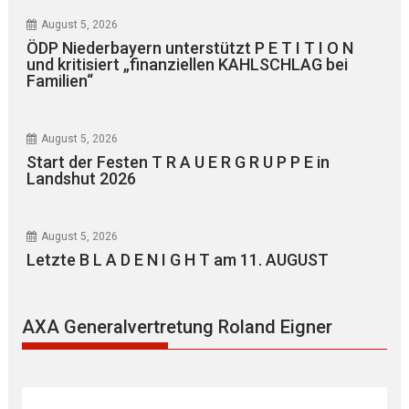
August 5, 2026
ÖDP Niederbayern unterstützt P E T I T I O N
und kritisiert „finanziellen KAHLSCHLAG bei
Familien“
August 5, 2026
Start der Festen T R A U E R G R U P P E in
Landshut 2026
August 5, 2026
Letzte B L A D E N I G H T am 11. AUGUST
AXA Generalvertretung Roland Eigner