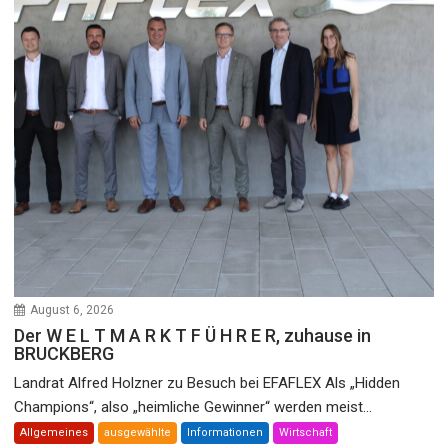
August 6, 2026
Der W E L T M A R K T F Ü H R E R, zuhause in
BRUCKBERG
Landrat Alfred Holzner zu Besuch bei EFAFLEX Als „Hidden
Champions“, also „heimliche Gewinner“ werden meist...
Allgemeines
ausgewählte
Informationen
Wirtschaft