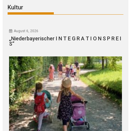
Kultur
August 6, 2026
„Niederbayerischer I N T E G R A T I O N S P R E I
S“