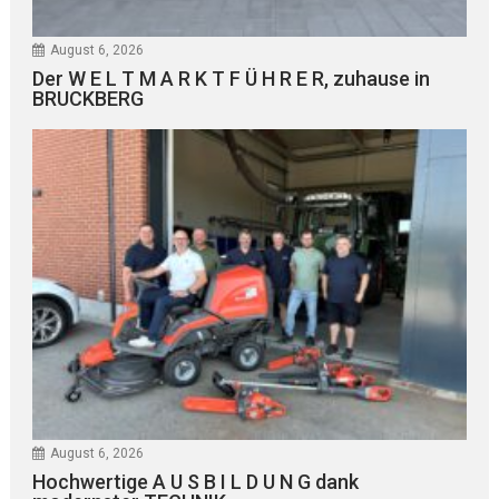
August 6, 2026
Der W E L T M A R K T F Ü H R E R, zuhause in
BRUCKBERG
August 6, 2026
Hochwertige A U S B I L D U N G dank