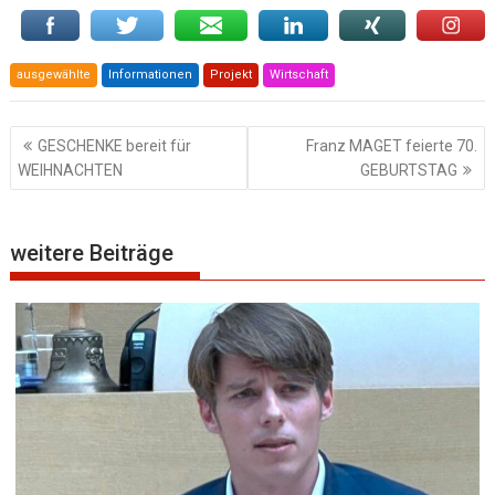
ausgewählte
Informationen
Projekt
Wirtschaft
Beitragsnavigation
GESCHENKE bereit für
Franz MAGET feierte 70.
WEIHNACHTEN
GEBURTSTAG
weitere Beiträge