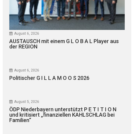
August 6, 2026
AUSTAUSCH mit einem G L O B A L Player aus
der REGION
August 6, 2026
Politischer G I L L A M O O S 2026
August 5, 2026
ÖDP Niederbayern unterstützt P E T I T I O N
und kritisiert „finanziellen KAHLSCHLAG bei
Familien“