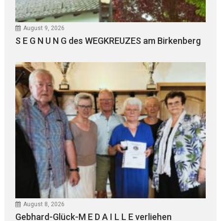
August 9, 2026
S E G N U N G des WEGKREUZES am Birkenberg
August 8, 2026
Gebhard-Glück-M E D A I L L E verliehen