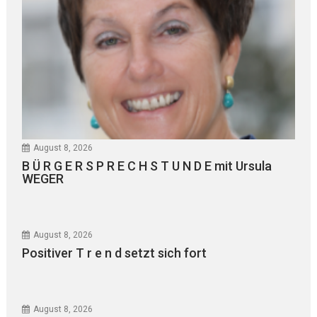
August 8, 2026
B Ü R G E R S P R E C H S T U N D E mit Ursula
WEGER
August 8, 2026
Positiver T r e n d setzt sich fort
August 8, 2026