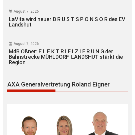
August 7, 2026
LaVita wird neuer B R U S T S P O N S O R des EV
Landshut
August 7, 2026
MdB Oßner: E L E K T R I F I Z I E R U N G der
Bahnstrecke MÜHLDORF-LANDSHUT stärkt die
Region
AXA Generalvertretung Roland Eigner