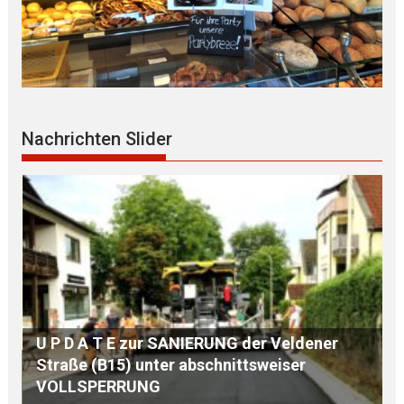
Nachrichten Slider
r
S E G N U N G des WEGKREUZES am
Birkenberg