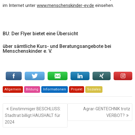
im Internet unter
www.menschenskinder-ev.de
einsehen.
BU: Der Flyer bietet eine Übersicht
über sämtliche Kurs- und Beratungsangebote bei
Menschenskinder e. V.
Allgemein
Bildung
Informationen
Projekt
Soziales
Beitragsnavigation
Einstimmiger BESCHLUSS:
Agrar-GENTECHNIK trotz
Stadtrat billigt HAUSHALT für
VERBOT?
2024