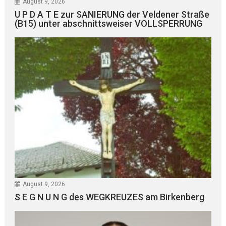
August 9, 2026
U P D A T E zur SANIERUNG der Veldener Straße
(B15) unter abschnittsweiser VOLLSPERRUNG
August 9, 2026
S E G N U N G des WEGKREUZES am Birkenberg