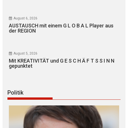
August 6, 2026
AUSTAUSCH mit einem G L O B A L Player aus
der REGION
August 5, 2026
Mit KREATIVITÄT und G E S C H Ä F T S S I N N
gepunktet
Politik