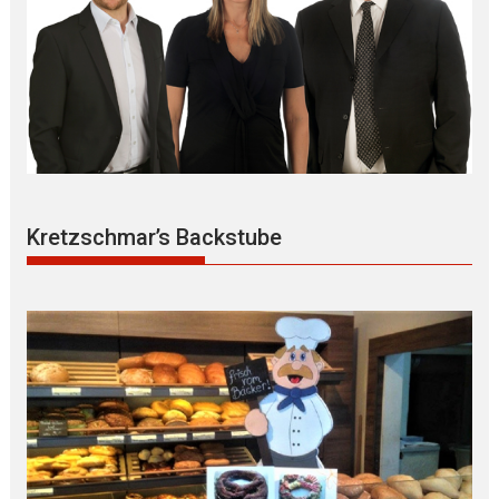
Kretzschmar’s Backstube