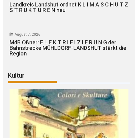
Landkreis Landshut ordnet K L I M A S C H U T Z
S T R U K T U R E N neu
August 7, 2026
MdB Oßner: E L E K T R I F I Z I E R U N G der
Bahnstrecke MÜHLDORF-LANDSHUT stärkt die
Region
Kultur