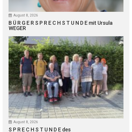
August 8, 2026
B Ü R G E R S P R E C H S T U N D E mit Ursula
WEGER
August 8, 2026
S P R E C H S T U N D E des