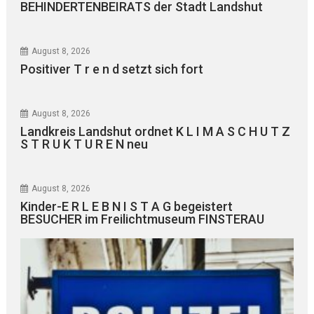
BEHINDERTENBEIRATS der Stadt Landshut
August 8, 2026
Positiver T r e n d setzt sich fort
August 8, 2026
Landkreis Landshut ordnet K L I M A S C H U T Z
S T R U K T U R E N neu
August 8, 2026
Kinder-E R L E B N I S T A G begeistert
BESUCHER im Freilichtmuseum FINSTERAU