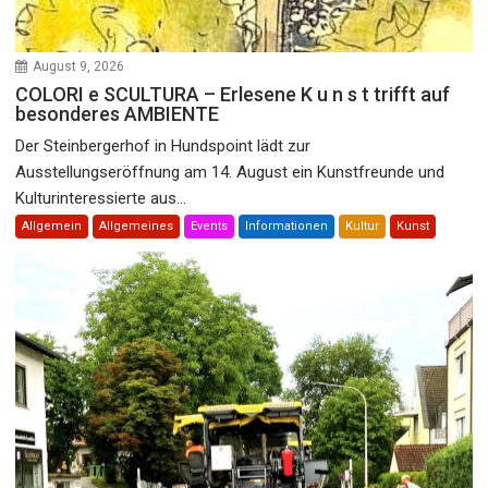
August 9, 2026
COLORI e SCULTURA – Erlesene K u n s t trifft auf
besonderes AMBIENTE
Der Steinbergerhof in Hundspoint lädt zur
Ausstellungseröffnung am 14. August ein Kunstfreunde und
Kulturinteressierte aus...
Allgemein
Allgemeines
Events
Informationen
Kultur
Kunst