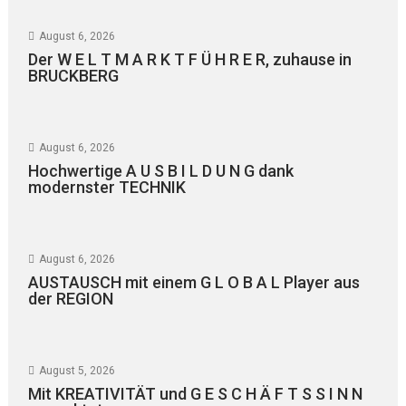
August 6, 2026
Der W E L T M A R K T F Ü H R E R, zuhause in
BRUCKBERG
August 6, 2026
Hochwertige A U S B I L D U N G dank
modernster TECHNIK
August 6, 2026
AUSTAUSCH mit einem G L O B A L Player aus
der REGION
August 5, 2026
Mit KREATIVITÄT und G E S C H Ä F T S S I N N