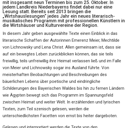
mit insgesamt neun Terminen bis zum 25. Oktober. In
jedem Landkreis Niederbayerns findet dabei nur eine
Lesung statt. Bereits seit 2013 bringen die
„Wirtshauslesungen“ jedes Jahr ein neues literarisch-
musikalisches Programm mit professionellen Künstlern in
die Wirtshäuser und Kulturvereine der Region.
In diesem Jahr geben ausgewählte Texte einen Einblick in das
literarische Schaffen der Autorinnen Emerenz Meier, Mechtilde
von Lichnowsky und Lena Christ. Allen gemeinsam ist, dass sie
auf ein bewegtes Leben zurückblicken können, das sie teils
freiwillig, teils unfreiwillig ihre Heimat verlassen ließ und im Falle
von Meier und Lichnowsky sogar ins Ausland führte. Von
meisterhaften Beobachtungen und Beschreibungen des
bäuerlichen Lebens über poetische und eindringliche
Schilderungen des Bayerischen Waldes bis hin zu fernen Ländern
wie Ägypten bewegt sich das Programm im Spannungsfeld
zwischen Heimat und weiter Welt. In erzählenden und lyrischen
Texten, zum Teil szenisch gelesen, werden die
unterschiedlichsten Facetten von ernst bis heiter dargeboten.
Gelesen und interpretiert werden die Texte von den