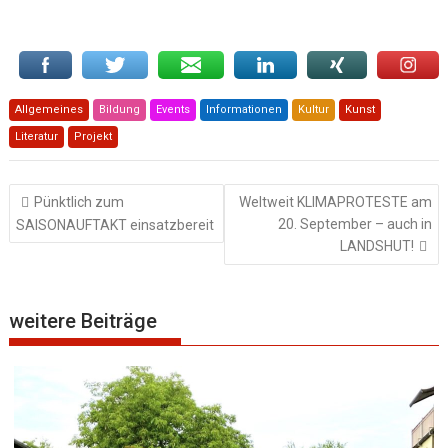
Allgemeines
Bildung
Events
Informationen
Kultur
Kunst
Literatur
Projekt
Beitragsnavigation
Pünktlich zum
Weltweit KLIMAPROTESTE am
20. September – auch in
SAISONAUFTAKT einsatzbereit
LANDSHUT!
weitere Beiträge