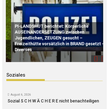
PI-LANDSHUT berichtet: Körperliche
AUSEINANDERSETZUNG zwischen
Jugendlichen, ZEUGEN gesucht –
Freizeithütte vorsätzlich in BRAND gesetzt –
L
Diverses
z
Soziales
August 6, 2026
Sozial S C H W Ä C H E R E nicht benachteiligen