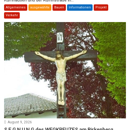
Allgemeines
ausgewählte
Bauen
Informationen
Projekt
Verkehr
August 9, 2026
S E G N U N G des WEGKREUZES am Birkenberg