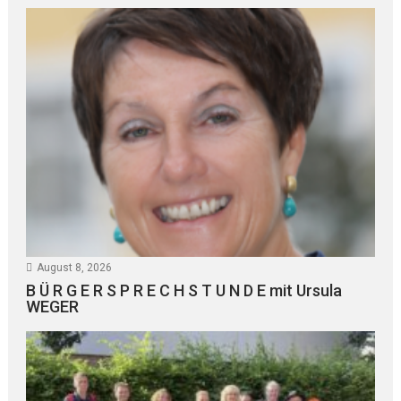
August 8, 2026
B Ü R G E R S P R E C H S T U N D E mit Ursula
WEGER