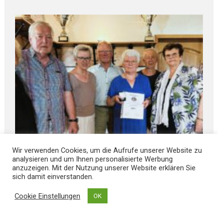
Wir verwenden Cookies, um die Aufrufe unserer Website zu
August 8, 2026
analysieren und um Ihnen personalisierte Werbung
Gebhard-Glück-M E D A I L L E verliehen
anzuzeigen. Mit der Nutzung unserer Website erklären Sie
sich damit einverstanden.
Cookie Einstellungen
OK