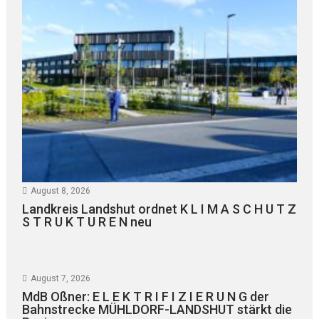
August 8, 2026
Landkreis Landshut ordnet K L I M A S C H U T Z
S T R U K T U R E N neu
August 7, 2026
MdB Oßner: E L E K T R I F I Z I E R U N G der
Bahnstrecke MÜHLDORF-LANDSHUT stärkt die