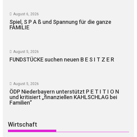
August 6, 2026
Spiel, S P A ß und Spannung für die ganze
FAMILIE
August 5, 2026
FUNDSTÜCKE suchen neuen B E S I T Z E R
August 5, 2026
ÖDP Niederbayern unterstützt P E T I T I O N
und kritisiert „finanziellen KAHLSCHLAG bei
Familien“
Wirtschaft