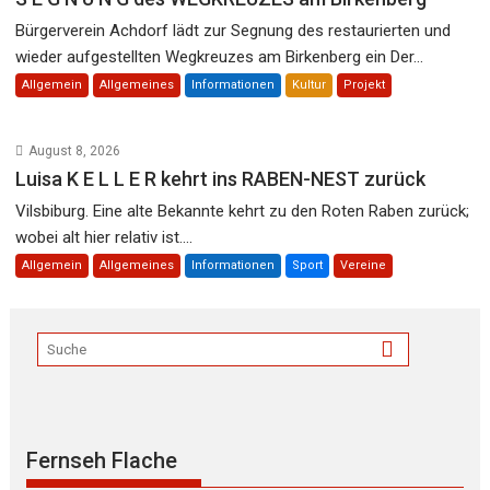
Bürgerverein Achdorf lädt zur Segnung des restaurierten und
wieder aufgestellten Wegkreuzes am Birkenberg ein Der...
Allgemein
Allgemeines
Informationen
Kultur
Projekt
August 8, 2026
Luisa K E L L E R kehrt ins RABEN-NEST zurück
Vilsbiburg. Eine alte Bekannte kehrt zu den Roten Raben zurück;
wobei alt hier relativ ist....
Allgemein
Allgemeines
Informationen
Sport
Vereine
Fernseh Flache