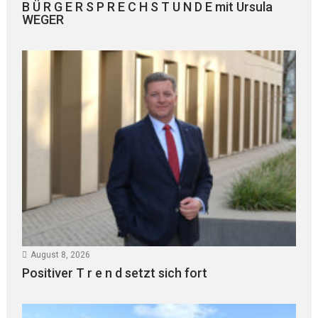
B Ü R G E R S P R E C H S T U N D E mit Ursula
WEGER
August 8, 2026
Positiver T r e n d setzt sich fort