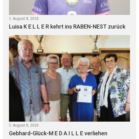
August 8, 2026
Luisa K E L L E R kehrt ins RABEN-NEST zurück
August 8, 2026
Gebhard-Glück-M E D A I L L E verliehen