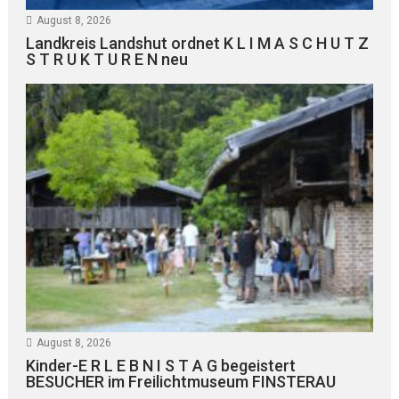
August 8, 2026
Landkreis Landshut ordnet K L I M A S C H U T Z
S T R U K T U R E N neu
August 8, 2026
Kinder-E R L E B N I S T A G begeistert
BESUCHER im Freilichtmuseum FINSTERAU