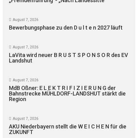
„Fremdenführung“- „Nach Landessitte“
August 7, 2026
Bewerbungsphase zu den D u l t e n 2027 läuft
August 7, 2026
LaVita wird neuer B R U S T S P O N S O R des EV
Landshut
August 7, 2026
MdB Oßner: E L E K T R I F I Z I E R U N G der
Bahnstrecke MÜHLDORF-LANDSHUT stärkt die
Region
August 7, 2026
AKU Niederbayern stellt die W E I C H E N für die
ZUKUNFT