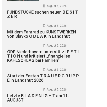
August 5, 2026
FUNDSTÜCKE suchen neuen B E S I T
Z E R
August 5, 2026
Mit dem Fahrrad zu KUNSTWERKEN
von Slavko O B L A K in Landshut
August 5, 2026
ÖDP Niederbayern unterstützt P E T I
T I O N und kritisiert „finanziellen
KAHLSCHLAG bei Familien“
August 5, 2026
Start der Festen T R A U E R G R U P P
E in Landshut 2026
August 5, 2026
Letzte B L A D E N I G H T am 11.
AUGUST