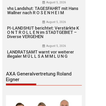
August 5, 2026
vhs Landshut: TAGESFAHRT mit Hans
Wallner nach R O S E N H E I M
August 5, 2026
PI-LANDSHUT berichtet: Verstärkte K
O N T R O L L E N im STADTGEBIET –
Diverse VERGEHEN
August 5, 2026
LANDRATSAMT warnt vor weiterer
illegaler M Ü L L S A M M L U N G
AXA Generalvertretung Roland
Eigner