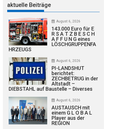
aktuelle Beiträge
August 6, 2026
143.000 Euro für E
R S A T Z B E S C H
A F F U N G eines
LÖSCHGRUPPENFA
HRZEUGS
August 6, 2026
PI-LANDSHUT
berichtet:
ZECHBETRUG in der
Altstadt –
DIEBSTAHL auf Baustelle – Diverses
August 6, 2026
AUSTAUSCH mit
einem G L O B A L
Player aus der
REGION