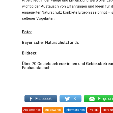
Arbeit liegt in der Pflege und Entwicklung wertvoller 
wichtig der Austausch von Erfahrungen und Ideen für den
engagierter Naturschutz konkrete Ergebnisse bringt – 
seltener Vogelarten.
Foto:
Bayerischer Naturschutzfonds
Bildtext:
Über 70 Gebietsbetreuerinnen und Gebietsbetreu
Fachaustausch.
Facebook
X
Folge un
Allgemeines
ausgewählte
Informationen
Projekt
Tiere u