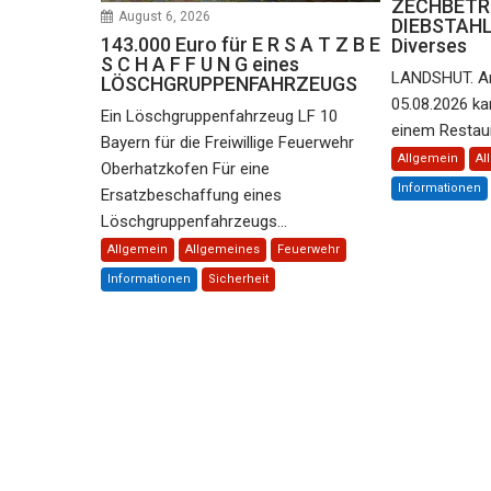
ZECHBETRUG
August 6, 2026
DIEBSTAHL 
143.000 Euro für E R S A T Z B E
Diverses
S C H A F F U N G eines
LANDSHUT. A
LÖSCHGRUPPENFAHRZEUGS
05.08.2026 ka
Ein Löschgruppenfahrzeug LF 10
einem Restaura
Bayern für die Freiwillige Feuerwehr
Allgemein
Al
Oberhatzkofen Für eine
Informationen
Ersatzbeschaffung eines
Löschgruppenfahrzeugs...
Allgemein
Allgemeines
Feuerwehr
Informationen
Sicherheit