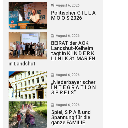
August 6, 2026
Politischer G I L L A
M O O S 2026
August 6, 2026
BEIRAT der AOK
Landshut-Kelheim
tagt in K I N D E R K
L I N I K St. MARIEN
in Landshut
August 6, 2026
„Niederbayerischer
I N T E G R A T I O N
S P R E I S“
August 6, 2026
Spiel, S P A ß und
Spannung für die
ganze FAMILIE