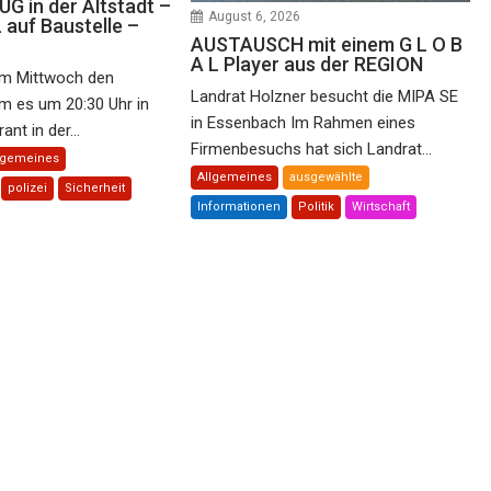
 in der Altstadt –
August 6, 2026
auf Baustelle –
AUSTAUSCH mit einem G L O B
A L Player aus der REGION
m Mittwoch den
Landrat Holzner besucht die MIPA SE
m es um 20:30 Uhr in
in Essenbach Im Rahmen eines
nt in der...
Firmenbesuchs hat sich Landrat...
lgemeines
Allgemeines
ausgewählte
polizei
Sicherheit
Informationen
Politik
Wirtschaft