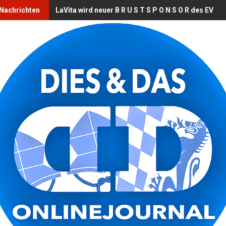
 Nachrichten
LaVita wird neuer B R U S T S P O N S O R des EV L