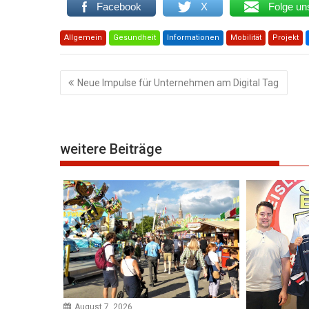
Facebook
X
Folge un
Allgemein
Gesundheit
Informationen
Mobilität
Projekt
Beitragsnavigation
Neue Impulse für Unternehmen am Digital Tag
weitere Beiträge
August 7, 2026