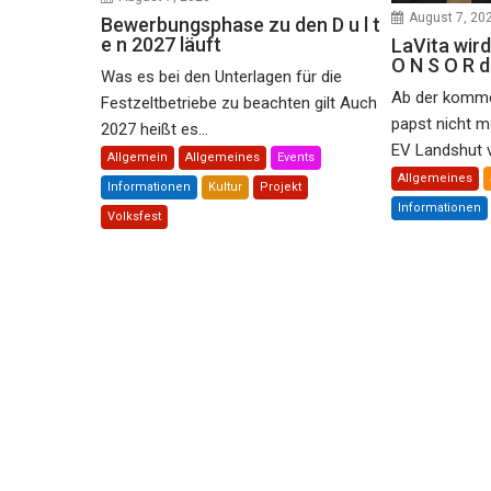
August 7, 20
Bewerbungsphase zu den D u l t
e n 2027 läuft
LaVita wird
O N S O R 
Was es bei den Unterlagen für die
Ab der komme
Festzeltbetriebe zu beachten gilt Auch
papst nicht m
2027 heißt es...
EV Landshut ve
Allgemein
Allgemeines
Events
Allgemeines
Informationen
Kultur
Projekt
Informationen
Volksfest