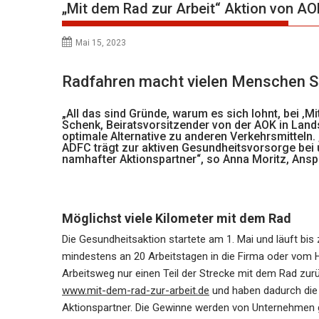
„Mit dem Rad zur Arbeit“ Aktion von AO
Mai 15, 2023
Radfahren macht vielen Menschen Spa
„All das sind Gründe, warum es sich lohnt, bei ‚
Schenk, Beiratsvorsitzender von der AOK in Land
optimale Alternative zu anderen Verkehrsmitteln.
ADFC trägt zur aktiven Gesundheitsvorsorge bei 
namhafter Aktionspartner“, so Anna Moritz, Anspr
Möglichst viele Kilometer mit dem Rad
Die Gesundheitsaktion startete am 1. Mai und läuft bis z
mindestens an 20 Arbeitstagen in die Firma oder vom Hom
Arbeitsweg nur einen Teil der Strecke mit dem Rad zu
www.mit-dem-rad-zur-arbeit.de
und haben dadurch die
Aktionspartner. Die Gewinne werden von Unternehmen ges