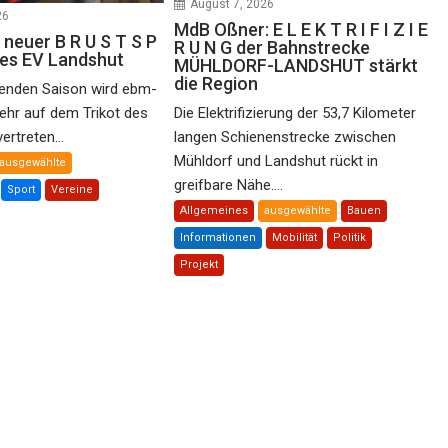
August 7, 2026
26
MdB Oßner: E L E K T R I F I Z I E
 neuer B R U S T S P
R U N G der Bahnstrecke
des EV Landshut
MÜHLDORF-LANDSHUT stärkt
die Region
nden Saison wird ebm-
ehr auf dem Trikot des
Die Elektrifizierung der 53,7 Kilometer
rtreten...
langen Schienenstrecke zwischen
Mühldorf und Landshut rückt in
ausgewählte
greifbare Nähe....
Sport
Vereine
Allgemeines
ausgewählte
Bauen
Informationen
Mobilität
Politik
Projekt