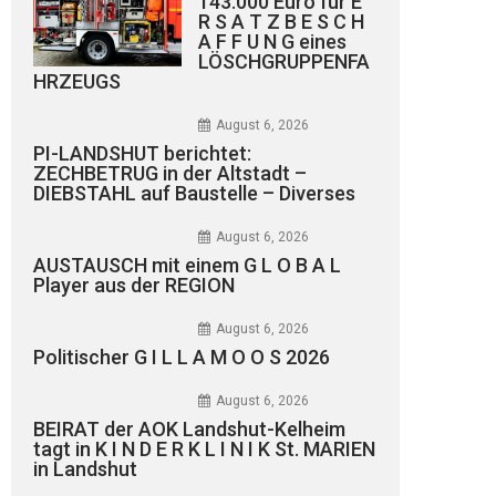
143.000 Euro für E
R S A T Z B E S C H
A F F U N G eines
LÖSCHGRUPPENFA
HRZEUGS
August 6, 2026
PI-LANDSHUT berichtet:
ZECHBETRUG in der Altstadt –
DIEBSTAHL auf Baustelle – Diverses
August 6, 2026
AUSTAUSCH mit einem G L O B A L
Player aus der REGION
August 6, 2026
Politischer G I L L A M O O S 2026
August 6, 2026
BEIRAT der AOK Landshut-Kelheim
tagt in K I N D E R K L I N I K St. MARIEN
in Landshut