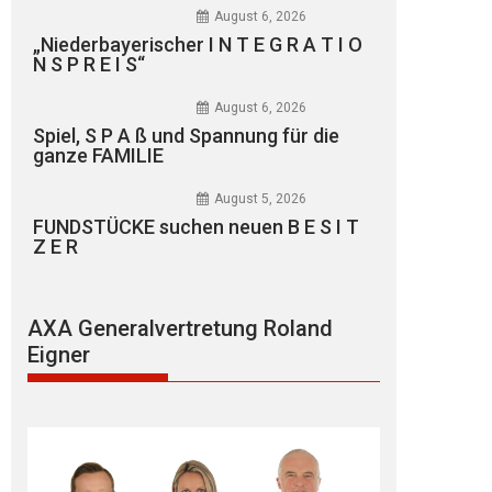
August 6, 2026
„Niederbayerischer I N T E G R A T I O
N S P R E I S“
August 6, 2026
Spiel, S P A ß und Spannung für die
ganze FAMILIE
August 5, 2026
FUNDSTÜCKE suchen neuen B E S I T
Z E R
AXA Generalvertretung Roland
Eigner