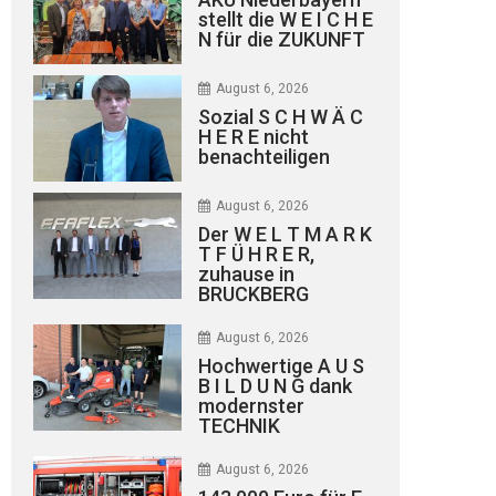
stellt die W E I C H E
N für die ZUKUNFT
August 6, 2026
Sozial S C H W Ä C
H E R E nicht
benachteiligen
August 6, 2026
Der W E L T M A R K
T F Ü H R E R,
zuhause in
BRUCKBERG
August 6, 2026
Hochwertige A U S
B I L D U N G dank
modernster
TECHNIK
August 6, 2026