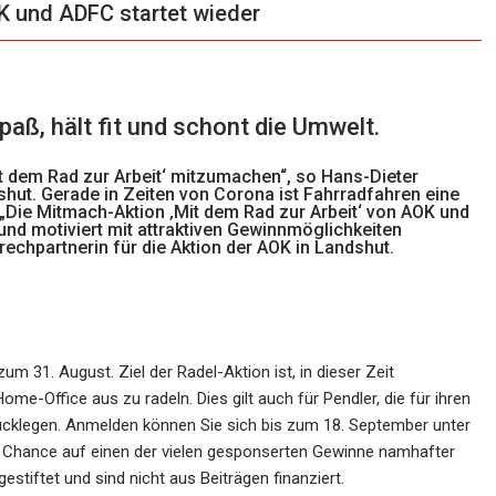
K und ADFC startet wieder
ß, hält fit und schont die Umwelt.
Mit dem Rad zur Arbeit‘ mitzumachen“, so Hans-Dieter
shut. Gerade in Zeiten von Corona ist Fahrradfahren eine
 „Die Mitmach-Aktion ‚Mit dem Rad zur Arbeit‘ von AOK und
und motiviert mit attraktiven Gewinnmöglichkeiten
echpartnerin für die Aktion der AOK in Landshut.
um 31. August. Ziel der Radel-Aktion ist, in dieser Zeit
e-Office aus zu radeln. Dies gilt auch für Pendler, die für ihren
rücklegen. Anmelden können Sie sich bis zum 18. September unter
 Chance auf einen der vielen gesponserten Gewinne namhafter
tiftet und sind nicht aus Beiträgen finanziert.