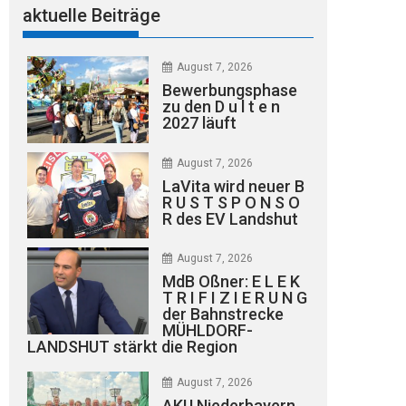
aktuelle Beiträge
August 7, 2026
Bewerbungsphase
zu den D u l t e n
2027 läuft
August 7, 2026
LaVita wird neuer B
R U S T S P O N S O
R des EV Landshut
August 7, 2026
MdB Oßner: E L E K
T R I F I Z I E R U N G
der Bahnstrecke
MÜHLDORF-
LANDSHUT stärkt die Region
August 7, 2026
AKU Niederbayern