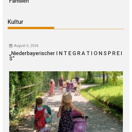
Familien“
Kultur
August 6, 2026
„Niederbayerischer I N T E G R A T I O N S P R E I
S“