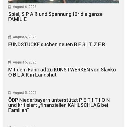
August 6, 2026
Spiel, S P A ß und Spannung für die ganze
FAMILIE
August 5, 2026
FUNDSTÜCKE suchen neuen B E S I T Z E R
August 5, 2026
Mit dem Fahrrad zu KUNSTWERKEN von Slavko
O B L A K in Landshut
August 5, 2026
ÖDP Niederbayern unterstützt P E T I T I O N
und kritisiert „finanziellen KAHLSCHLAG bei
Familien“