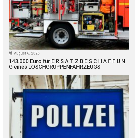
August 6, 2026
143.000 Euro für E R S A T Z B E S C H A F F U N
G eines LÖSCHGRUPPENFAHRZEUGS