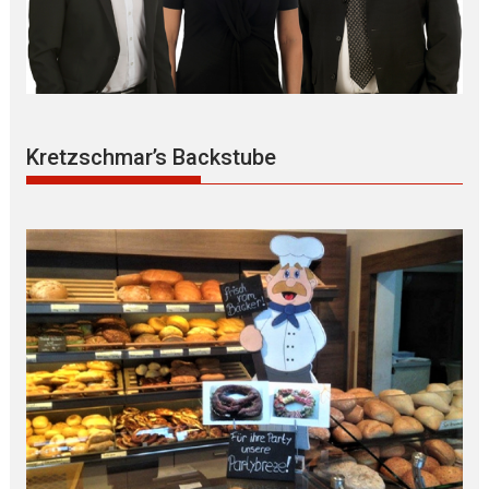
Kretzschmar’s Backstube