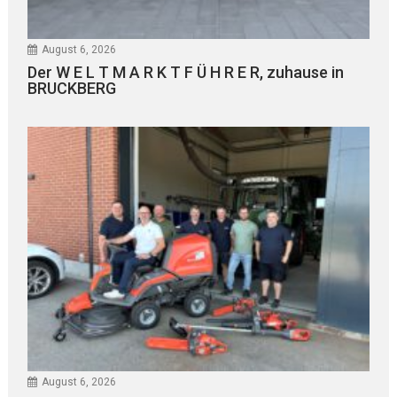
August 6, 2026
Der W E L T M A R K T F Ü H R E R, zuhause in
BRUCKBERG
August 6, 2026