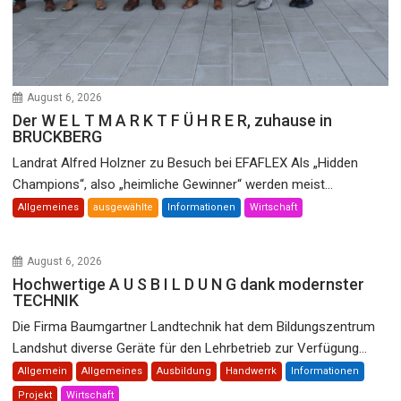
August 6, 2026
Der W E L T M A R K T F Ü H R E R, zuhause in
BRUCKBERG
Landrat Alfred Holzner zu Besuch bei EFAFLEX Als „Hidden
Champions“, also „heimliche Gewinner“ werden meist...
Allgemeines
ausgewählte
Informationen
Wirtschaft
August 6, 2026
Hochwertige A U S B I L D U N G dank modernster
TECHNIK
Die Firma Baumgartner Landtechnik hat dem Bildungszentrum
Landshut diverse Geräte für den Lehrbetrieb zur Verfügung...
Allgemein
Allgemeines
Ausbildung
Handwerrk
Informationen
Projekt
Wirtschaft