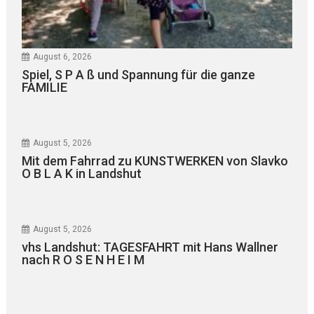
August 6, 2026
Spiel, S P A ß und Spannung für die ganze
FAMILIE
August 5, 2026
Mit dem Fahrrad zu KUNSTWERKEN von Slavko
O B L A K in Landshut
August 5, 2026
vhs Landshut: TAGESFAHRT mit Hans Wallner
nach R O S E N H E I M