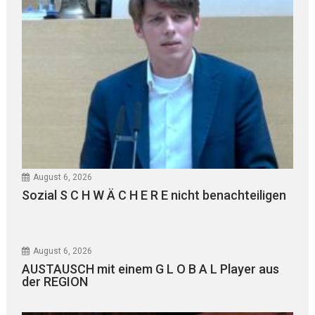
August 6, 2026
Sozial S C H W Ä C H E R E nicht benachteiligen
August 6, 2026
AUSTAUSCH mit einem G L O B A L Player aus
der REGION