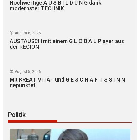
Hochwertige A U S B I L D U N G dank
modernster TECHNIK
August 6, 2026
AUSTAUSCH mit einem G L O B A L Player aus
der REGION
August 5, 2026
Mit KREATIVITÄT und G E S C H Ä F T S S I N N
gepunktet
Politik