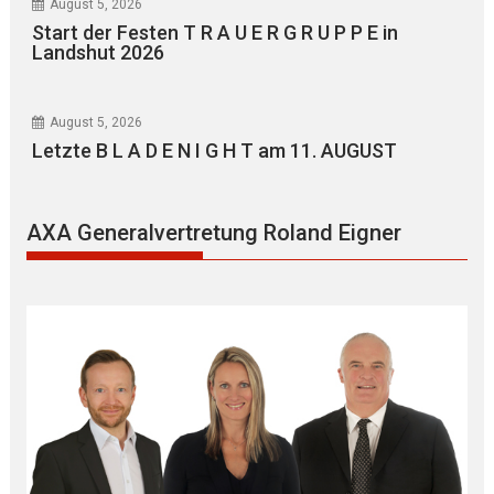
August 5, 2026
Start der Festen T R A U E R G R U P P E in
Landshut 2026
August 5, 2026
Letzte B L A D E N I G H T am 11. AUGUST
AXA Generalvertretung Roland Eigner