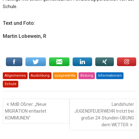
Schule.
Text und Foto:
Martin Lobewein, R
Allgemeines
Ausbildung
ausgewählte
Bildung
Informationen
Schule
Beitragsnavigation
MdB Oßner: „Neue
Landshuter
MIGRATION entlastet
JUGENDFEUERWEHR trotzt bei
KOMMUNEN“
großer 24-Stunden-ÜBUNG
dem WETTER