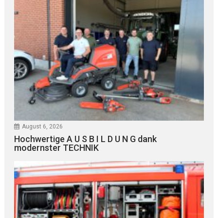
August 6, 2026
Hochwertige A U S B I L D U N G dank
modernster TECHNIK