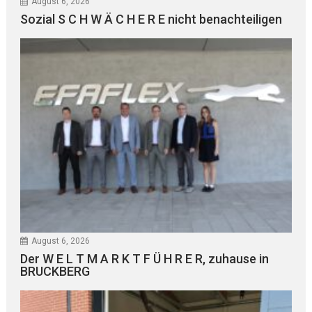
August 6, 2026
Sozial S C H W Ä C H E R E nicht benachteiligen
August 6, 2026
Der W E L T M A R K T F Ü H R E R, zuhause in
BRUCKBERG