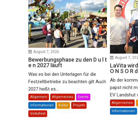
August 7, 2026
August 7, 20
Bewerbungsphase zu den D u l t
e n 2027 läuft
LaVita wird
O N S O R 
Was es bei den Unterlagen für die
Ab der komme
Festzeltbetriebe zu beachten gilt Auch
papst nicht m
2027 heißt es...
EV Landshut ve
Allgemein
Allgemeines
Events
Allgemeines
Informationen
Kultur
Projekt
Informationen
Volksfest