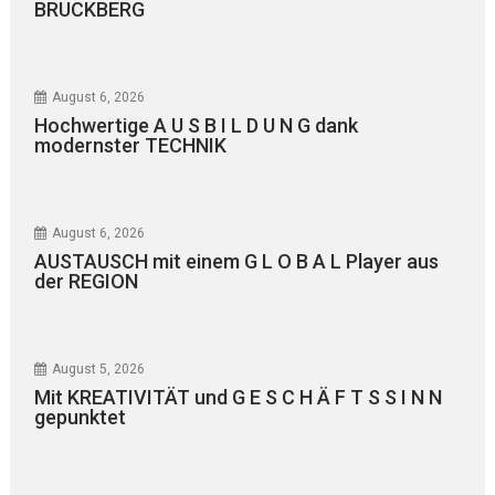
BRUCKBERG
August 6, 2026
Hochwertige A U S B I L D U N G dank
modernster TECHNIK
August 6, 2026
AUSTAUSCH mit einem G L O B A L Player aus
der REGION
August 5, 2026
Mit KREATIVITÄT und G E S C H Ä F T S S I N N
gepunktet