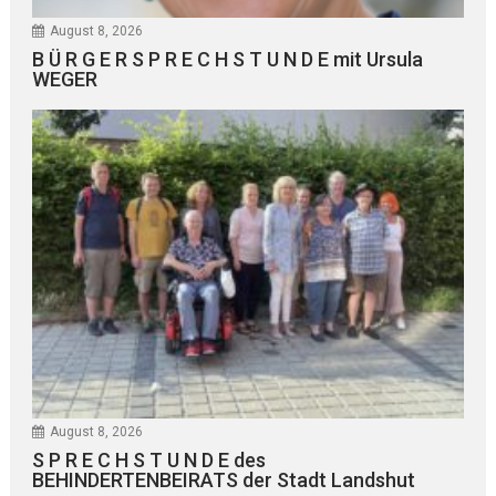
August 8, 2026
B Ü R G E R S P R E C H S T U N D E mit Ursula
WEGER
August 8, 2026
S P R E C H S T U N D E des
BEHINDERTENBEIRATS der Stadt Landshut