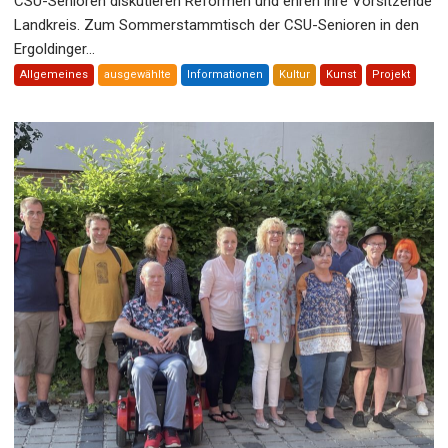
CSU-Senioren diskutieren Reformen und ehren ihre Vorsitzende
Landkreis. Zum Sommerstammtisch der CSU-Senioren in den
Ergoldinger...
Allgemeines
ausgewählte
Informationen
Kultur
Kunst
Projekt