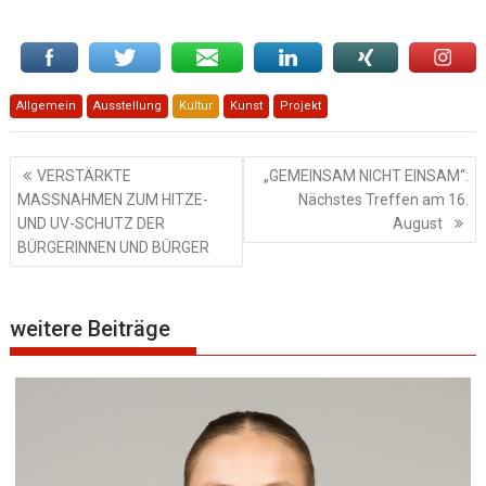
Allgemein
Ausstellung
Kultur
Kunst
Projekt
Beitragsnavigation
VERSTÄRKTE
„GEMEINSAM NICHT EINSAM“:
MASSNAHMEN ZUM HITZE-
Nächstes Treffen am 16.
UND UV-SCHUTZ DER
August
BÜRGERINNEN UND BÜRGER
weitere Beiträge