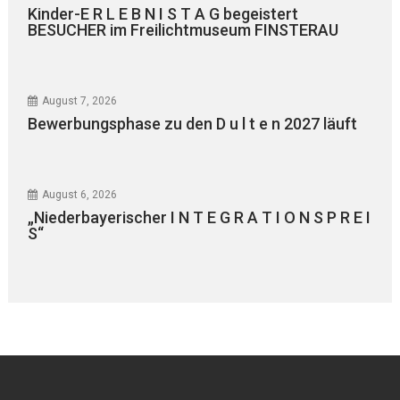
Kinder-E R L E B N I S T A G begeistert
BESUCHER im Freilichtmuseum FINSTERAU
August 7, 2026
Bewerbungsphase zu den D u l t e n 2027 läuft
August 6, 2026
„Niederbayerischer I N T E G R A T I O N S P R E I
S“