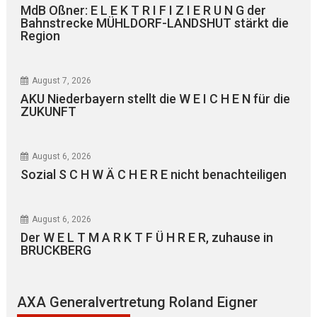
MdB Oßner: E L E K T R I F I Z I E R U N G der
Bahnstrecke MÜHLDORF-LANDSHUT stärkt die
Region
August 7, 2026
AKU Niederbayern stellt die W E I C H E N für die
ZUKUNFT
August 6, 2026
Sozial S C H W Ä C H E R E nicht benachteiligen
August 6, 2026
Der W E L T M A R K T F Ü H R E R, zuhause in
BRUCKBERG
AXA Generalvertretung Roland Eigner