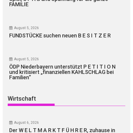
FAMILIE
August 5, 2026
FUNDSTÜCKE suchen neuen B E S I T Z E R
August 5, 2026
ÖDP Niederbayern unterstützt P E T I T I O N
und kritisiert „finanziellen KAHLSCHLAG bei
Familien“
Wirtschaft
August 6, 2026
Der W E L T M A R K T F Ü H R E R, zuhause in