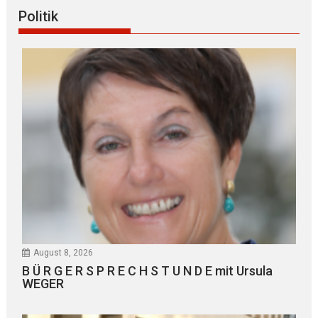
Politik
August 8, 2026
B Ü R G E R S P R E C H S T U N D E mit Ursula
WEGER