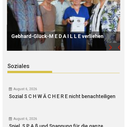
B Ü R G E R S P R E C H S T U N D E mit Ursula
WEGER
Soziales
August 6, 2026
Sozial S C H W Ä C H E R E nicht benachteiligen
August 6, 2026
Spiel, S P A ß und Spannung für die ganze