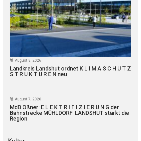
August 8, 2026
Landkreis Landshut ordnet K L I M A S C H U T Z
S T R U K T U R E N neu
August 7, 2026
MdB Oßner: E L E K T R I F I Z I E R U N G der
Bahnstrecke MÜHLDORF-LANDSHUT stärkt die
Region