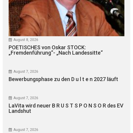
August 8, 2026
POETISCHES von Oskar STOCK:
„Fremdenführung“- „Nach Landessitte“
August 7, 2026
Bewerbungsphase zu den D u l t e n 2027 läuft
August 7, 2026
LaVita wird neuer B R U S T S P O N S O R des EV
Landshut
August 7, 2026