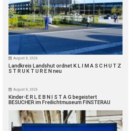
August 8, 2026
Landkreis Landshut ordnet K L I M A S C H U T Z
S T R U K T U R E N neu
August 8, 2026
Kinder-E R L E B N I S T A G begeistert
BESUCHER im Freilichtmuseum FINSTERAU