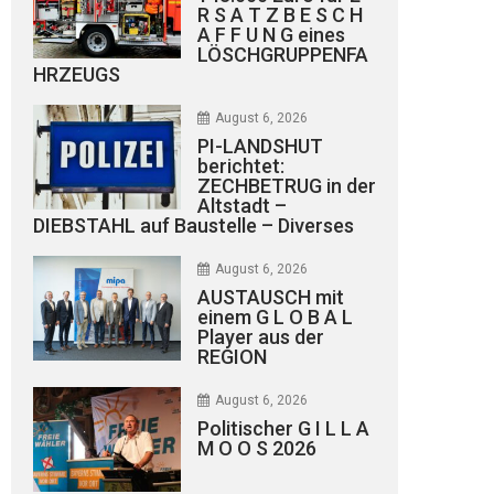
R S A T Z B E S C H
A F F U N G eines
LÖSCHGRUPPENFA
HRZEUGS
August 6, 2026
PI-LANDSHUT
berichtet:
ZECHBETRUG in der
Altstadt –
DIEBSTAHL auf Baustelle – Diverses
August 6, 2026
AUSTAUSCH mit
einem G L O B A L
Player aus der
REGION
August 6, 2026
Politischer G I L L A
M O O S 2026