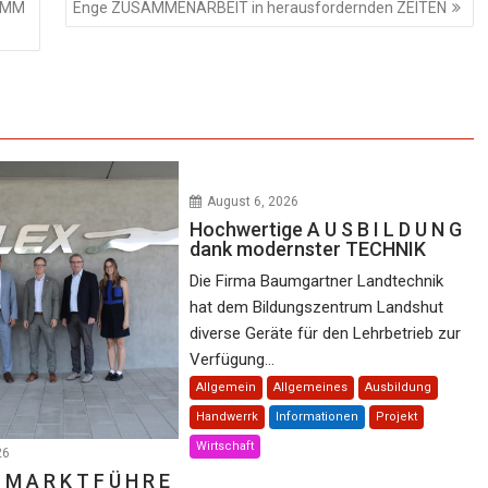
RAMM
Enge ZUSAMMENARBEIT in herausfordernden ZEITEN
August 6, 2026
Hochwertige A U S B I L D U N G
dank modernster TECHNIK
Die Firma Baumgartner Landtechnik
hat dem Bildungszentrum Landshut
diverse Geräte für den Lehrbetrieb zur
Verfügung...
Allgemein
Allgemeines
Ausbildung
Handwerrk
Informationen
Projekt
Wirtschaft
26
 M A R K T F Ü H R E