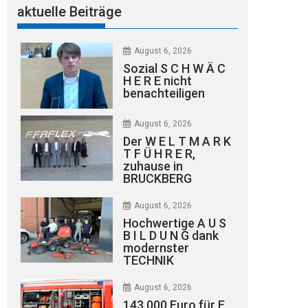
aktuelle Beiträge
August 6, 2026
Sozial S C H W Ä C
H E R E nicht
benachteiligen
August 6, 2026
Der W E L T M A R K
T F Ü H R E R,
zuhause in
BRUCKBERG
August 6, 2026
Hochwertige A U S
B I L D U N G dank
modernster
TECHNIK
August 6, 2026
143.000 Euro für E