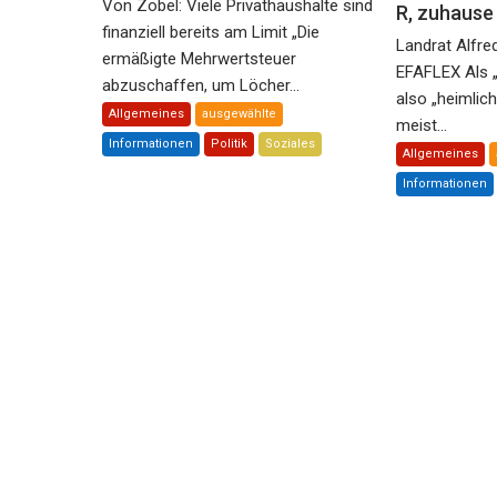
Von Zobel: Viele Privathaushalte sind
R, zuhaus
finanziell bereits am Limit „Die
Landrat Alfre
ermäßigte Mehrwertsteuer
EFAFLEX Als 
abzuschaffen, um Löcher...
also „heimlic
Allgemeines
ausgewählte
meist...
Informationen
Politik
Soziales
Allgemeines
Informationen