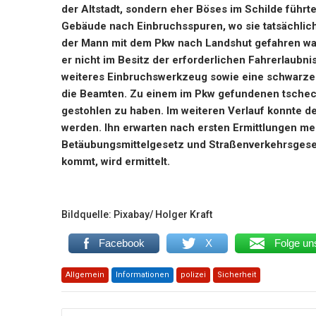
der Altstadt, sondern eher Böses im Schilde führ
Gebäude nach Einbruchsspuren, wo sie tatsächlich
der Mann mit dem Pkw nach Landshut gefahren war, 
er nicht im Besitz der erforderlichen Fahrerlaub
weiteres Einbruchswerkzeug sowie eine schwarze
die Beamten. Zu einem im Pkw gefundenen tschec
gestohlen zu haben. Im weiteren Verlauf konnte 
werden. Ihn erwarten nach ersten Ermittlungen m
Betäubungsmittelgesetz und Straßenverkehrsgeset
kommt, wird ermittelt.
Bildquelle: Pixabay/ Holger Kraft
Facebook
X
Folge un
Allgemein
Informationen
polizei
Sicherheit
Beitragsnavigation