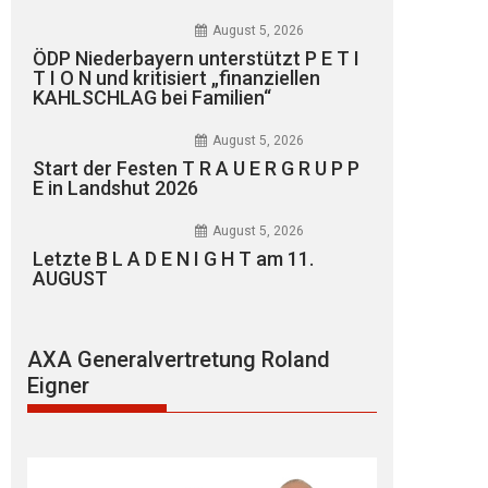
August 5, 2026
ÖDP Niederbayern unterstützt P E T I
T I O N und kritisiert „finanziellen
KAHLSCHLAG bei Familien“
August 5, 2026
Start der Festen T R A U E R G R U P P
E in Landshut 2026
August 5, 2026
Letzte B L A D E N I G H T am 11.
AUGUST
AXA Generalvertretung Roland
Eigner