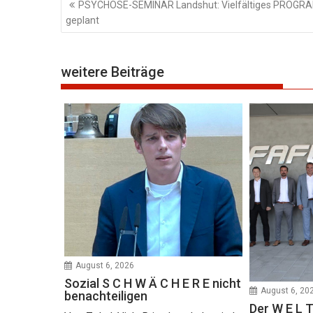
PSYCHOSE-SEMINAR Landshut: Vielfältiges PROG
geplant
weitere Beiträge
August 6, 2026
Sozial S C H W Ä C H E R E nicht
August 6, 20
benachteiligen
Der W E L T