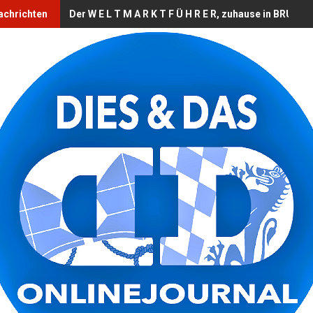
achrichten
Der W E L T M A R K T F Ü H R E R, zuhause in BRUCK