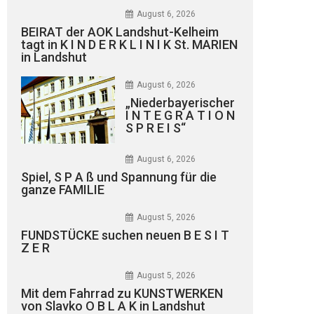
August 6, 2026
BEIRAT der AOK Landshut-Kelheim
tagt in K I N D E R K L I N I K St. MARIEN
in Landshut
August 6, 2026
„Niederbayerischer
I N T E G R A T I O N
S P R E I S“
August 6, 2026
Spiel, S P A ß und Spannung für die
ganze FAMILIE
August 5, 2026
FUNDSTÜCKE suchen neuen B E S I T
Z E R
August 5, 2026
Mit dem Fahrrad zu KUNSTWERKEN
von Slavko O B L A K in Landshut