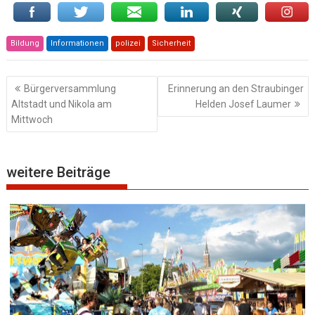
Bildung
Informationen
polizei
Sicherheit
Beitragsnavigation
Bürgerversammlung
Erinnerung an den Straubinger
Altstadt und Nikola am
Helden Josef Laumer
Mittwoch
weitere Beiträge