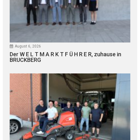
August 6, 2026
Der W E L T M A R K T F Ü H R E R, zuhause in
BRUCKBERG