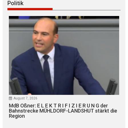
Politik
August 7, 2026
MdB Oßner: E L E K T R I F I Z I E R U N G der
Bahnstrecke MÜHLDORF-LANDSHUT stärkt die
Region