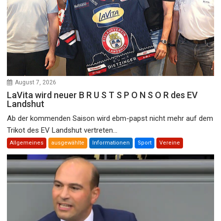
August 7, 2026
LaVita wird neuer B R U S T S P O N S O R des EV
Landshut
Ab der kommenden Saison wird ebm-papst nicht mehr auf dem
Trikot des EV Landshut vertreten...
Allgemeines
ausgewählte
Informationen
Sport
Vereine