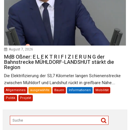
August 7, 2026
MdB Oßner: E L E K T R I F I Z I E R U N G der
Bahnstrecke MÜHLDORF-LANDSHUT stärkt die
Region
Die Elektrifizierung der 53,7 Kilometer langen Schienenstrecke
zwischen Mühldorf und Landshut rückt in greifbare Nähe....
Allgemeines
ausgewählte
Bauen
Informationen
Mobilität
Politik
Projekt