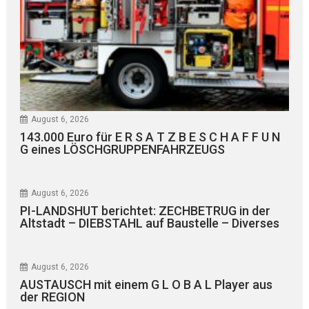
August 6, 2026
143.000 Euro für E R S A T Z B E S C H A F F U N
G eines LÖSCHGRUPPENFAHRZEUGS
August 6, 2026
PI-LANDSHUT berichtet: ZECHBETRUG in der
Altstadt – DIEBSTAHL auf Baustelle – Diverses
August 6, 2026
AUSTAUSCH mit einem G L O B A L Player aus
der REGION