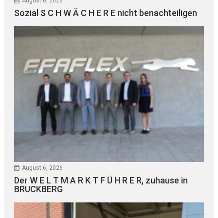
August 6, 2026
Sozial S C H W Ä C H E R E nicht benachteiligen
August 6, 2026
Der W E L T M A R K T F Ü H R E R, zuhause in
BRUCKBERG