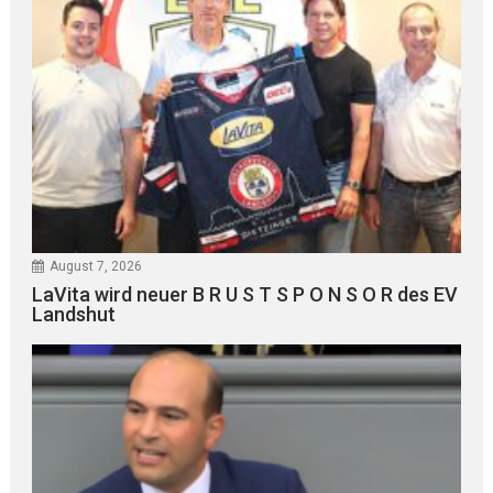
August 7, 2026
LaVita wird neuer B R U S T S P O N S O R des EV
Landshut