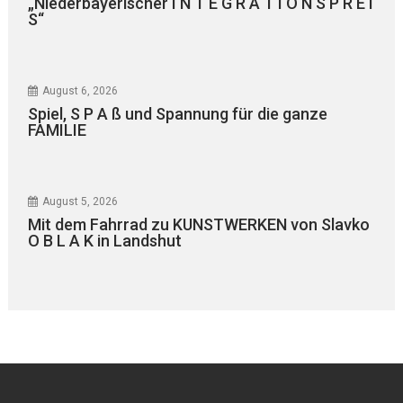
„Niederbayerischer I N T E G R A T I O N S P R E I
S“
August 6, 2026
Spiel, S P A ß und Spannung für die ganze
FAMILIE
August 5, 2026
Mit dem Fahrrad zu KUNSTWERKEN von Slavko
O B L A K in Landshut