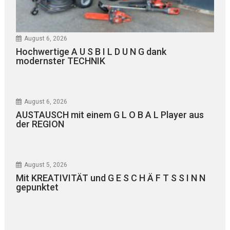
August 6, 2026
Hochwertige A U S B I L D U N G dank
modernster TECHNIK
August 6, 2026
AUSTAUSCH mit einem G L O B A L Player aus
der REGION
August 5, 2026
Mit KREATIVITÄT und G E S C H Ä F T S S I N N
gepunktet