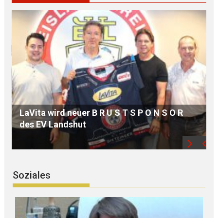
MdB Oßner: E L E K T R I F I Z I E R U N G der
Bahnstrecke MÜHLDORF-LANDSHUT stärkt
die Region
Soziales