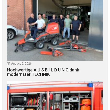
August 6, 2026
Hochwertige A U S B I L D U N G dank
modernster TECHNIK