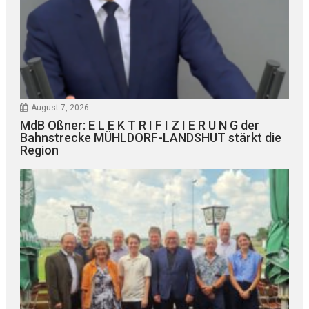
August 7, 2026
MdB Oßner: E L E K T R I F I Z I E R U N G der
Bahnstrecke MÜHLDORF-LANDSHUT stärkt die
Region