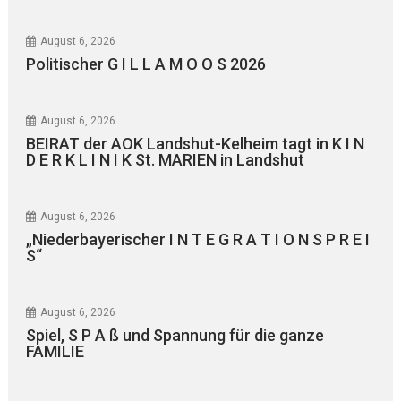
August 6, 2026
Politischer G I L L A M O O S 2026
August 6, 2026
BEIRAT der AOK Landshut-Kelheim tagt in K I N
D E R K L I N I K St. MARIEN in Landshut
August 6, 2026
„Niederbayerischer I N T E G R A T I O N S P R E I
S“
August 6, 2026
Spiel, S P A ß und Spannung für die ganze
FAMILIE