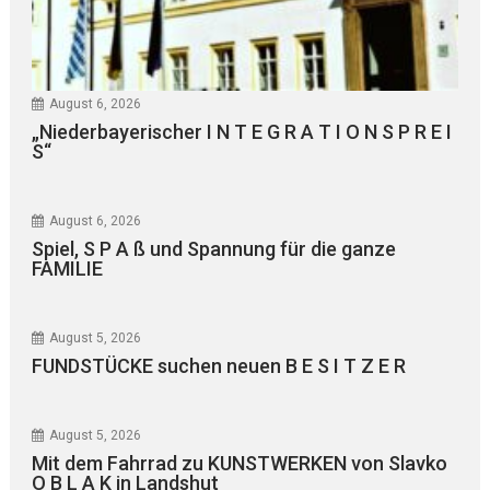
August 6, 2026
„Niederbayerischer I N T E G R A T I O N S P R E I
S“
August 6, 2026
Spiel, S P A ß und Spannung für die ganze
FAMILIE
August 5, 2026
FUNDSTÜCKE suchen neuen B E S I T Z E R
August 5, 2026
Mit dem Fahrrad zu KUNSTWERKEN von Slavko
O B L A K in Landshut