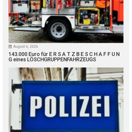
August 6, 2026
143.000 Euro für E R S A T Z B E S C H A F F U N
G eines LÖSCHGRUPPENFAHRZEUGS