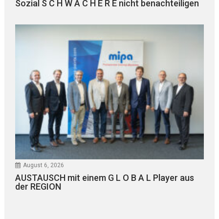
Sozial S C H W Ä C H E R E nicht benachteiligen
August 6, 2026
AUSTAUSCH mit einem G L O B A L Player aus
der REGION