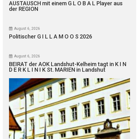
AUSTAUSCH mit einem G L O B A L Player aus
der REGION
August 6, 2026
Politischer G I L L A M O O S 2026
August 6, 2026
BEIRAT der AOK Landshut-Kelheim tagt in K I N
D E R K L I N I K St. MARIEN in Landshut