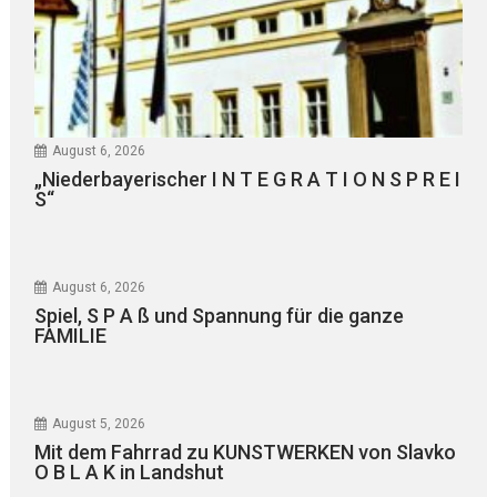
August 6, 2026
„Niederbayerischer I N T E G R A T I O N S P R E I
S“
August 6, 2026
Spiel, S P A ß und Spannung für die ganze
FAMILIE
August 5, 2026
Mit dem Fahrrad zu KUNSTWERKEN von Slavko
O B L A K in Landshut