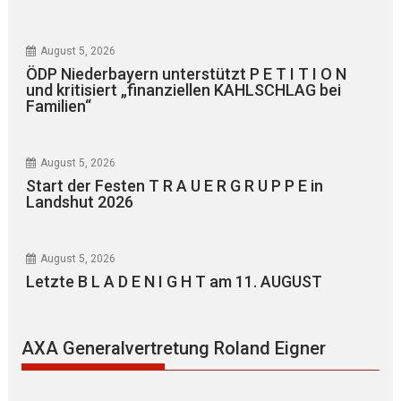
August 5, 2026
ÖDP Niederbayern unterstützt P E T I T I O N
und kritisiert „finanziellen KAHLSCHLAG bei
Familien“
August 5, 2026
Start der Festen T R A U E R G R U P P E in
Landshut 2026
August 5, 2026
Letzte B L A D E N I G H T am 11. AUGUST
AXA Generalvertretung Roland Eigner