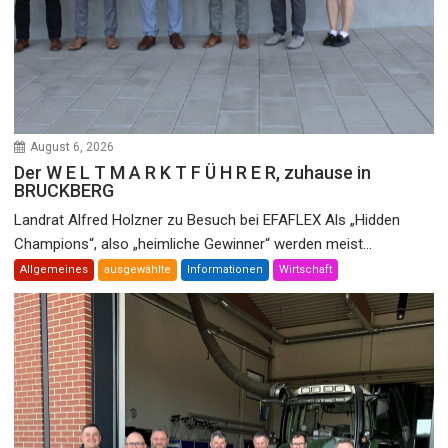
August 6, 2026
Der W E L T M A R K T F Ü H R E R, zuhause in
BRUCKBERG
Landrat Alfred Holzner zu Besuch bei EFAFLEX Als „Hidden
Champions“, also „heimliche Gewinner“ werden meist...
Allgemeines
ausgewählte
Informationen
Wirtschaft