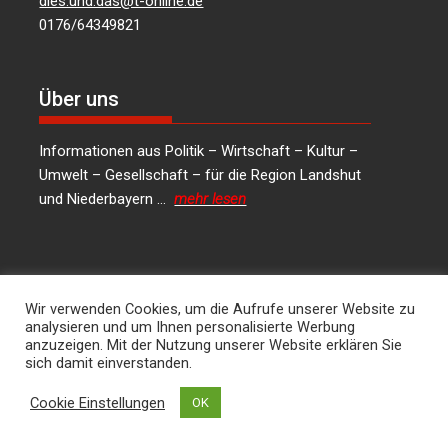
dies.und.das@t-online.de
0176/64349821
Über uns
Informationen aus Politik – Wirtschaft – Kultur –
Umwelt – Gesellschaft – für die Region Landshut
und Niederbayern …
mehr lesen
Social Media
Wir verwenden Cookies, um die Aufrufe unserer Website zu
analysieren und um Ihnen personalisierte Werbung
anzuzeigen. Mit der Nutzung unserer Website erklären Sie
LinkedIn
Facebook
Instagram
X
sich damit einverstanden.
Kontakt
Cookie Einstellungen
OK
Hans Joachim Lodermeier Herausgeber &