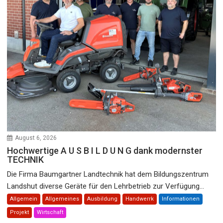
August 6, 2026
Hochwertige A U S B I L D U N G dank modernster
TECHNIK
Die Firma Baumgartner Landtechnik hat dem Bildungszentrum
Landshut diverse Geräte für den Lehrbetrieb zur Verfügung...
Allgemein
Allgemeines
Ausbildung
Handwerrk
Informationen
Projekt
Wirtschaft