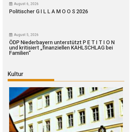
August 6, 2026
Politischer G I L L A M O O S 2026
August 5, 2026
ÖDP Niederbayern unterstützt P E T I T I O N
und kritisiert „finanziellen KAHLSCHLAG bei
Familien“
Kultur