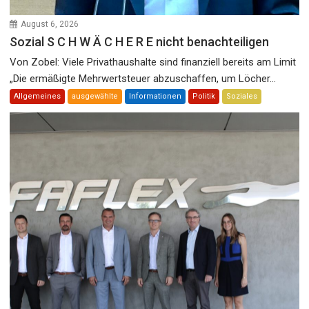
August 6, 2026
Sozial S C H W Ä C H E R E nicht benachteiligen
Von Zobel: Viele Privathaushalte sind finanziell bereits am Limit
„Die ermäßigte Mehrwertsteuer abzuschaffen, um Löcher...
Allgemeines
ausgewählte
Informationen
Politik
Soziales