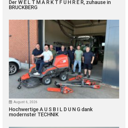
Der W E L T M A R K T F Ü H R E R, zuhause in
BRUCKBERG
August 6, 2026
Hochwertige A U S B I L D U N G dank
modernster TECHNIK