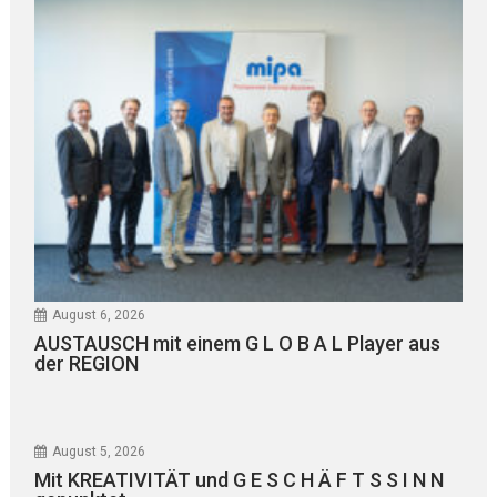
August 6, 2026
AUSTAUSCH mit einem G L O B A L Player aus
der REGION
August 5, 2026
Mit KREATIVITÄT und G E S C H Ä F T S S I N N