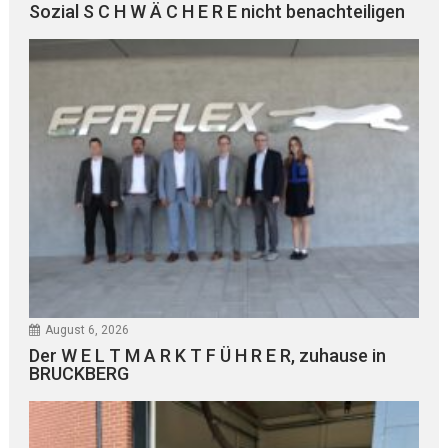
Sozial S C H W Ä C H E R E nicht benachteiligen
August 6, 2026
Der W E L T M A R K T F Ü H R E R, zuhause in
BRUCKBERG