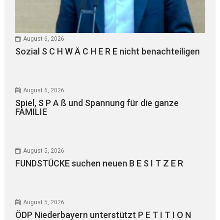
August 6, 2026
Sozial S C H W Ä C H E R E nicht benachteiligen
August 6, 2026
Spiel, S P A ß und Spannung für die ganze
FAMILIE
August 5, 2026
FUNDSTÜCKE suchen neuen B E S I T Z E R
August 5, 2026
ÖDP Niederbayern unterstützt P E T I T I O N