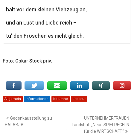
halt vor dem kleinen Viehzeug an,
und an Lust und Liebe reich –
tu’ den Fröschen es nicht gleich.
Foto: Oskar Stock priv.
Allgemein
Informationen
Kolumne
Literatur
Beitragsnavigation
Gedenkausstellung zu
UNTERNEHMERFRAUEN
HALABJA
Landshut: „Neue SPIELREGELN
für die WIRTSCHAFT“