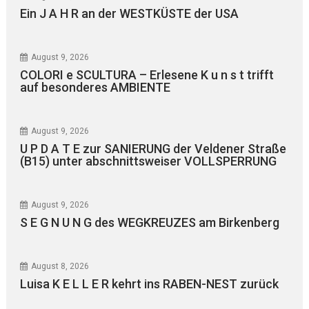
Ein J A H R an der WESTKÜSTE der USA
August 9, 2026
COLORI e SCULTURA – Erlesene K u n s t trifft
auf besonderes AMBIENTE
August 9, 2026
U P D A T E zur SANIERUNG der Veldener Straße
(B15) unter abschnittsweiser VOLLSPERRUNG
August 9, 2026
S E G N U N G des WEGKREUZES am Birkenberg
August 8, 2026
Luisa K E L L E R kehrt ins RABEN-NEST zurück