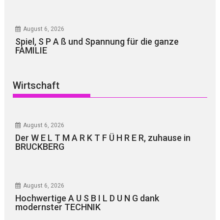
August 6, 2026
Spiel, S P A ß und Spannung für die ganze
FAMILIE
Wirtschaft
August 6, 2026
Der W E L T M A R K T F Ü H R E R, zuhause in
BRUCKBERG
August 6, 2026
Hochwertige A U S B I L D U N G dank
modernster TECHNIK