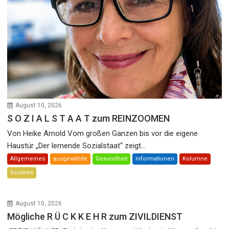
August 10, 2026
S O Z I A L S T A A T zum REINZOOMEN
Von Heike Arnold Vom großen Ganzen bis vor die eigene
Haustür „Der lernende Sozialstaat“ zeigt...
Allgemeines
ausgewählte
Gesundheit
Informationen
Kolumne
Soziales
August 10, 2026
Mögliche R Ü C K K E H R zum ZIVILDIENST