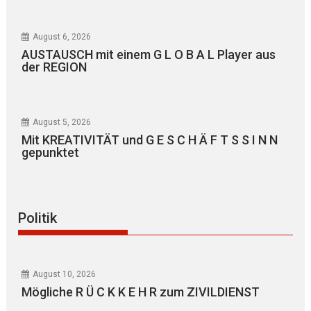
August 6, 2026
AUSTAUSCH mit einem G L O B A L Player aus
der REGION
August 5, 2026
Mit KREATIVITÄT und G E S C H Ä F T S S I N N
gepunktet
Politik
August 10, 2026
Mögliche R Ü C K K E H R zum ZIVILDIENST