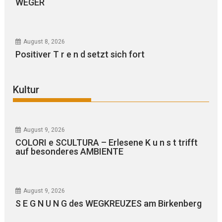
WEGER
August 8, 2026
Positiver T r e n d setzt sich fort
Kultur
August 9, 2026
COLORI e SCULTURA – Erlesene K u n s t trifft
auf besonderes AMBIENTE
August 9, 2026
S E G N U N G des WEGKREUZES am Birkenberg