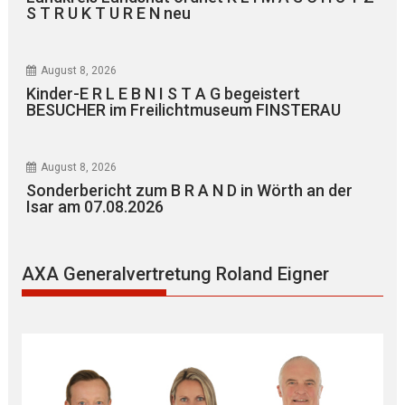
S T R U K T U R E N neu
August 8, 2026
Kinder-E R L E B N I S T A G begeistert
BESUCHER im Freilichtmuseum FINSTERAU
August 8, 2026
Sonderbericht zum B R A N D in Wörth an der
Isar am 07.08.2026
AXA Generalvertretung Roland Eigner