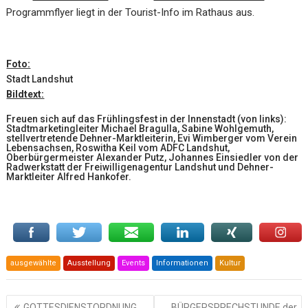
Programmflyer liegt in der Tourist-Info im Rathaus aus.
Foto:
Stadt Landshut
Bildtext:
Freuen sich auf das Frühlingsfest in der Innenstadt (von links):
Stadtmarketingleiter Michael Bragulla, Sabine Wohlgemuth,
stellvertretende Dehner-Marktleiterin, Evi Wimberger vom Verein
Lebensachsen, Roswitha Keil vom ADFC Landshut,
Oberbürgermeister Alexander Putz, Johannes Einsiedler von der
Radwerkstatt der Freiwilligenagentur Landshut und Dehner-
Marktleiter Alfred Hankofer.
ausgewählte
Ausstellung
Events
Informationen
Kultur
Beitragsnavigation
GOTTESDIENSTORDNUNG
BÜRGERSPRECHSTUNDE der