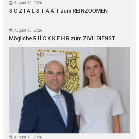
August 10, 2026
S O Z I A L S T A A T zum REINZOOMEN
August 10, 2026
Mögliche R Ü C K K E H R zum ZIVILDIENST
August 10, 2026