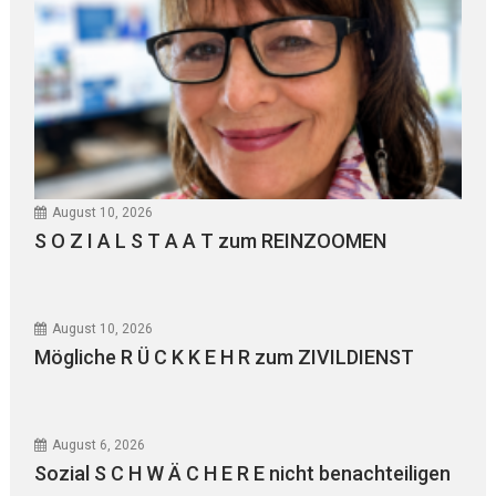
August 10, 2026
S O Z I A L S T A A T zum REINZOOMEN
August 10, 2026
Mögliche R Ü C K K E H R zum ZIVILDIENST
August 6, 2026
Sozial S C H W Ä C H E R E nicht benachteiligen