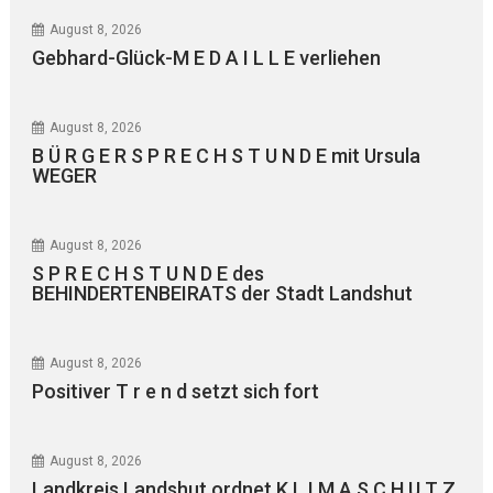
August 8, 2026
Gebhard-Glück-M E D A I L L E verliehen
August 8, 2026
B Ü R G E R S P R E C H S T U N D E mit Ursula
WEGER
August 8, 2026
S P R E C H S T U N D E des
BEHINDERTENBEIRATS der Stadt Landshut
August 8, 2026
Positiver T r e n d setzt sich fort
August 8, 2026
Landkreis Landshut ordnet K L I M A S C H U T Z