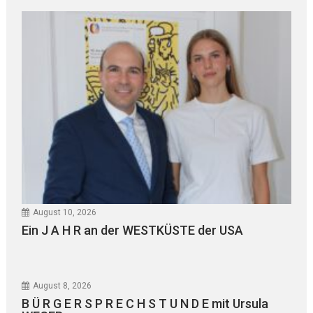
August 10, 2026
Ein J A H R an der WESTKÜSTE der USA
August 8, 2026
B Ü R G E R S P R E C H S T U N D E mit Ursula