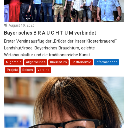
August 10, 2026
Bayerisches B R A U C H T U M verbindet
Erster Vereinsausflug der „Brüder der Irseer Klosterbrauerei“
Landshut/Irsee. Bayerisches Brauchtum, gelebte
Wirtshauskultur und die traditionsreiche Kunst...
Allgemein
Allgemeines
Brauchtum
Gastronomie
Informationen
Projekt
Reisen
Vereine