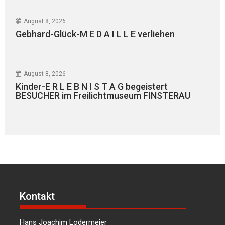
August 8, 2026
Gebhard-Glück-M E D A I L L E verliehen
August 8, 2026
Kinder-E R L E B N I S T A G begeistert
BESUCHER im Freilichtmuseum FINSTERAU
Kontakt
Hans Joachim Lodermeier