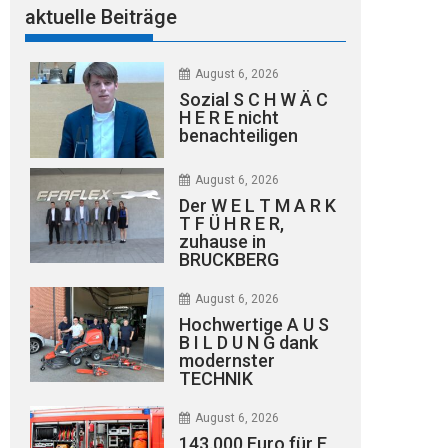
aktuelle Beiträge
August 6, 2026
Sozial S C H W Ä C
H E R E nicht
benachteiligen
August 6, 2026
Der W E L T M A R K
T F Ü H R E R,
zuhause in
BRUCKBERG
August 6, 2026
Hochwertige A U S
B I L D U N G dank
modernster
TECHNIK
August 6, 2026
143.000 Euro für E