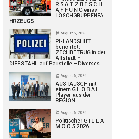
R S A T Z B E S C H
A F F U N G eines
LÖSCHGRUPPENFA
HRZEUGS
August 6, 2026
PI-LANDSHUT
berichtet:
ZECHBETRUG in der
Altstadt –
DIEBSTAHL auf Baustelle – Diverses
August 6, 2026
AUSTAUSCH mit
einem G L O B A L
Player aus der
REGION
August 6, 2026
Politischer G I L L A
M O O S 2026