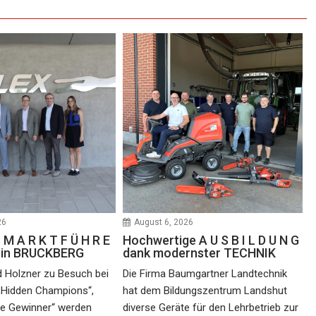
26
August 6, 2026
 M A R K T F Ü H R E
Hochwertige A U S B I L D U N G
e in BRUCKBERG
dank modernster TECHNIK
d Holzner zu Besuch bei
Die Firma Baumgartner Landtechnik
„Hidden Champions“,
hat dem Bildungszentrum Landshut
he Gewinner“ werden
diverse Geräte für den Lehrbetrieb zur