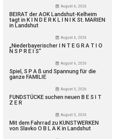
August 6, 2026
BEIRAT der AOK Landshut-Kelheim
tagt in K I N D E R K L I N I K St. MARIEN
in Landshut
August 6, 2026
„Niederbayerischer I N T E G R A T I O
N S P R E I S“
August 6, 2026
Spiel, S P A ß und Spannung für die
ganze FAMILIE
August 5, 2026
FUNDSTÜCKE suchen neuen B E S I T
Z E R
August 5, 2026
Mit dem Fahrrad zu KUNSTWERKEN
von Slavko O B L A K in Landshut