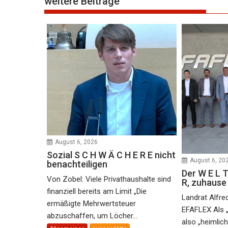
weitere Beiträge
August 6, 2026
Sozial S C H W Ä C H E R E nicht
August 6, 20
benachteiligen
Der W E L T
Von Zobel: Viele Privathaushalte sind
R, zuhaus
finanziell bereits am Limit „Die
Landrat Alfre
ermäßigte Mehrwertsteuer
EFAFLEX Als 
abzuschaffen, um Löcher...
also „heimlic