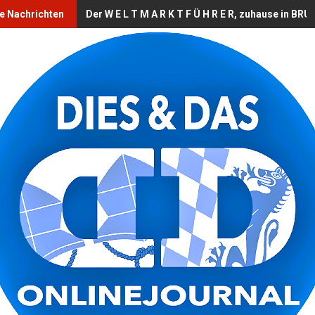
lle Nachrichten
Der W E L T M A R K T F Ü H R E R, zuhause in 