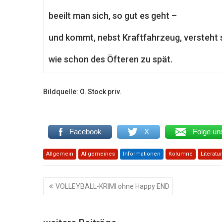
beeilt man sich, so gut es geht –
und kommt, nebst Kraftfahrzeug, versteht s
wie schon des Öfteren zu spät.
Bildquelle: O. Stock priv.
Facebook
X
Folge un
Allgemein
Allgemeines
Informationen
Kolumne
Literatur
Beitragsnavigation
VOLLEYBALL-KRIMI ohne Happy END