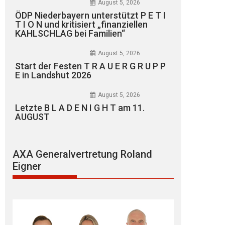
August 5, 2026
ÖDP Niederbayern unterstützt P E T I
T I O N und kritisiert „finanziellen
KAHLSCHLAG bei Familien“
August 5, 2026
Start der Festen T R A U E R G R U P P
E in Landshut 2026
August 5, 2026
Letzte B L A D E N I G H T am 11.
AUGUST
AXA Generalvertretung Roland
Eigner