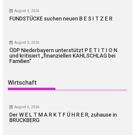
August 5, 2026
FUNDSTÜCKE suchen neuen B E S I T Z E R
August 5, 2026
ÖDP Niederbayern unterstützt P E T I T I O N
und kritisiert „finanziellen KAHLSCHLAG bei
Familien“
Wirtschaft
August 6, 2026
Der W E L T M A R K T F Ü H R E R, zuhause in
BRUCKBERG