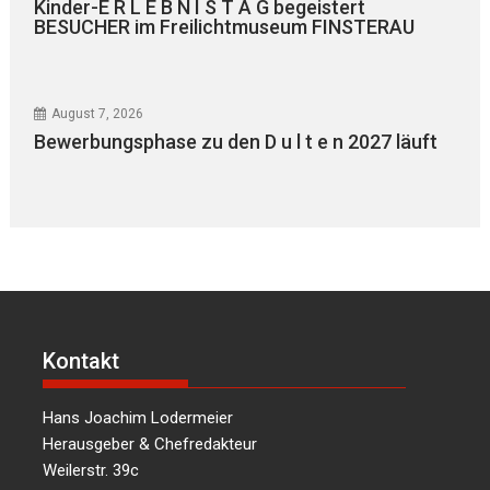
Kinder-E R L E B N I S T A G begeistert
BESUCHER im Freilichtmuseum FINSTERAU
August 7, 2026
Bewerbungsphase zu den D u l t e n 2027 läuft
Kontakt
Hans Joachim Lodermeier
Herausgeber & Chefredakteur
Weilerstr. 39c