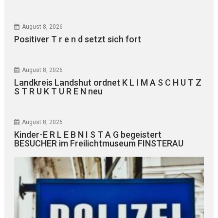
August 8, 2026
Positiver T r e n d setzt sich fort
August 8, 2026
Landkreis Landshut ordnet K L I M A S C H U T Z
S T R U K T U R E N neu
August 8, 2026
Kinder-E R L E B N I S T A G begeistert
BESUCHER im Freilichtmuseum FINSTERAU