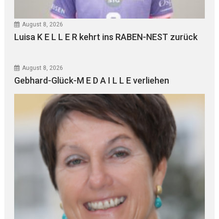
August 8, 2026
Luisa K E L L E R kehrt ins RABEN-NEST zurück
August 8, 2026
Gebhard-Glück-M E D A I L L E verliehen