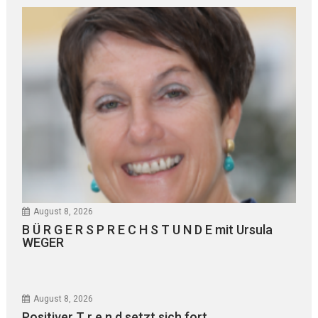
August 8, 2026
B Ü R G E R S P R E C H S T U N D E mit Ursula
WEGER
August 8, 2026
Positiver T r e n d setzt sich fort