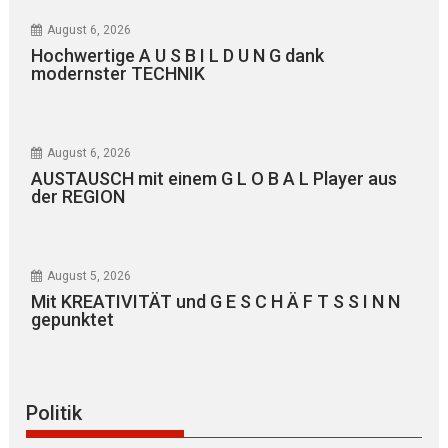
August 6, 2026
Hochwertige A U S B I L D U N G dank
modernster TECHNIK
August 6, 2026
AUSTAUSCH mit einem G L O B A L Player aus
der REGION
August 5, 2026
Mit KREATIVITÄT und G E S C H Ä F T S S I N N
gepunktet
Politik