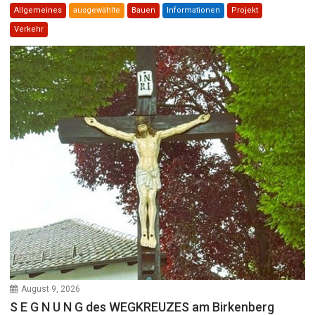
Allgemeines
ausgewählte
Bauen
Informationen
Projekt
Verkehr
August 9, 2026
S E G N U N G des WEGKREUZES am Birkenberg