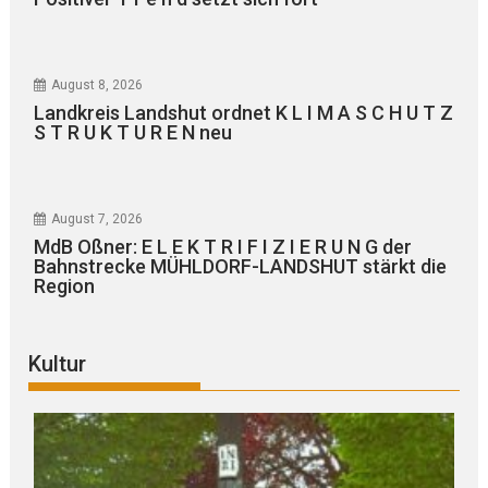
August 8, 2026
Landkreis Landshut ordnet K L I M A S C H U T Z
S T R U K T U R E N neu
August 7, 2026
MdB Oßner: E L E K T R I F I Z I E R U N G der
Bahnstrecke MÜHLDORF-LANDSHUT stärkt die
Region
Kultur