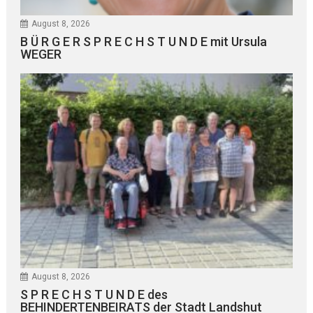
August 8, 2026
B Ü R G E R S P R E C H S T U N D E mit Ursula
WEGER
August 8, 2026
S P R E C H S T U N D E des
BEHINDERTENBEIRATS der Stadt Landshut