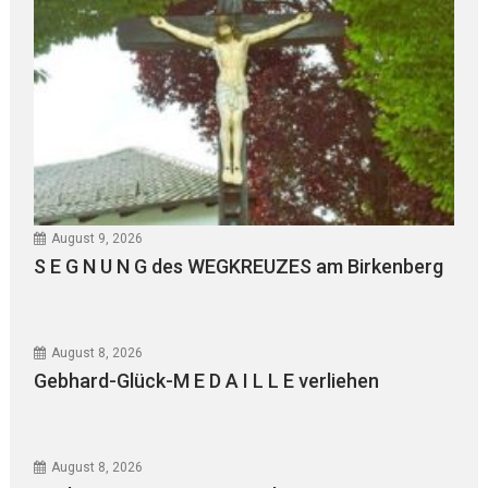
August 9, 2026
S E G N U N G des WEGKREUZES am Birkenberg
August 8, 2026
Gebhard-Glück-M E D A I L L E verliehen
August 8, 2026