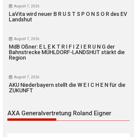
August 7, 2026
LaVita wird neuer B R U S T S P O N S O R des EV
Landshut
August 7, 2026
MdB Oßner: E L E K T R I F I Z I E R U N G der
Bahnstrecke MÜHLDORF-LANDSHUT stärkt die
Region
August 7, 2026
AKU Niederbayern stellt die W E I C H E N für die
ZUKUNFT
AXA Generalvertretung Roland Eigner