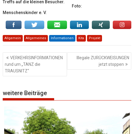
Treffs auf die kleinen Besucher.
Foto:
Menschenskinder e. V.
Allgemein
Allgemeines
Informationen
Kita
Projekt
Beitragsnavigation
VERKEHRSINFORMATIONEN
Illegale ZURÜCKWEISUNGEN
rund um „TANZ die
jetzt stoppen
TRAUSNITZ“
weitere Beiträge