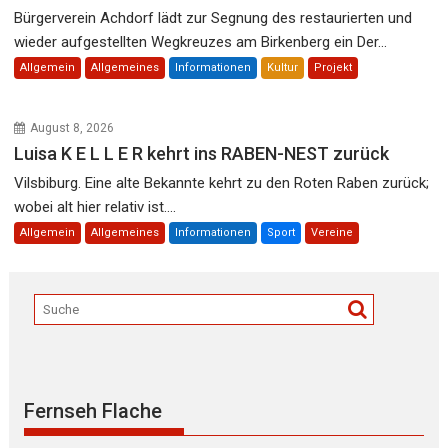
Bürgerverein Achdorf lädt zur Segnung des restaurierten und
wieder aufgestellten Wegkreuzes am Birkenberg ein Der...
Allgemein
Allgemeines
Informationen
Kultur
Projekt
August 8, 2026
Luisa K E L L E R kehrt ins RABEN-NEST zurück
Vilsbiburg. Eine alte Bekannte kehrt zu den Roten Raben zurück;
wobei alt hier relativ ist....
Allgemein
Allgemeines
Informationen
Sport
Vereine
Fernseh Flache