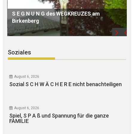
Jugendlichen, ZEUGEN gesucht –
Freizeithütte vorsätzlich in BRAND gesetzt –
Diverses
Soziales
August 6, 2026
Sozial S C H W Ä C H E R E nicht benachteiligen
August 6, 2026
Spiel, S P A ß und Spannung für die ganze
FAMILIE