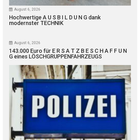
August 6, 2026
Hochwertige A U S B I L D U N G dank
modernster TECHNIK
August 6, 2026
143.000 Euro für E R S A T Z B E S C H A F F U N
G eines LÖSCHGRUPPENFAHRZEUGS