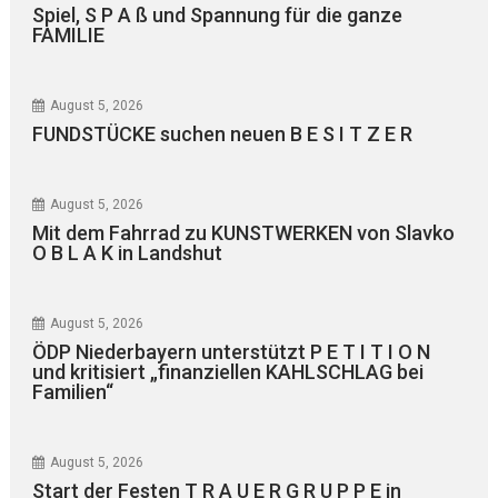
Spiel, S P A ß und Spannung für die ganze
FAMILIE
August 5, 2026
FUNDSTÜCKE suchen neuen B E S I T Z E R
August 5, 2026
Mit dem Fahrrad zu KUNSTWERKEN von Slavko
O B L A K in Landshut
August 5, 2026
ÖDP Niederbayern unterstützt P E T I T I O N
und kritisiert „finanziellen KAHLSCHLAG bei
Familien“
August 5, 2026
Start der Festen T R A U E R G R U P P E in