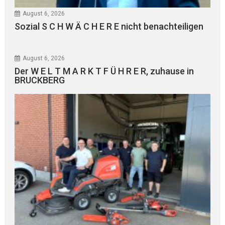
August 6, 2026
Sozial S C H W Ä C H E R E nicht benachteiligen
August 6, 2026
Der W E L T M A R K T F Ü H R E R, zuhause in
BRUCKBERG