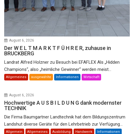
August 6, 2026
Der W E L T M A R K T F Ü H R E R, zuhause in
BRUCKBERG
Landrat Alfred Holzner zu Besuch bei EFAFLEX Als „Hidden
Champions“, also „heimliche Gewinner“ werden meist...
Allgemeines
ausgewählte
Informationen
Wirtschaft
August 6, 2026
Hochwertige A U S B I L D U N G dank modernster
TECHNIK
Die Firma Baumgartner Landtechnik hat dem Bildungszentrum
Landshut diverse Geräte für den Lehrbetrieb zur Verfügung...
Allgemein
Allgemeines
Ausbildung
Handwerrk
Informationen