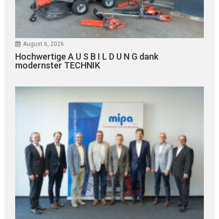
August 6, 2026
Hochwertige A U S B I L D U N G dank
modernster TECHNIK