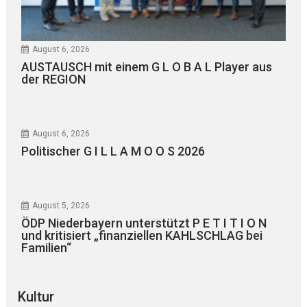
August 6, 2026
AUSTAUSCH mit einem G L O B A L Player aus
der REGION
August 6, 2026
Politischer G I L L A M O O S 2026
August 5, 2026
ÖDP Niederbayern unterstützt P E T I T I O N
und kritisiert „finanziellen KAHLSCHLAG bei
Familien“
Kultur