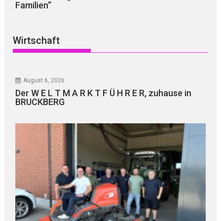
Familien“
Wirtschaft
August 6, 2026
Der W E L T M A R K T F Ü H R E R, zuhause in
BRUCKBERG