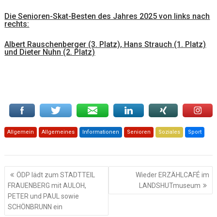
Die Senioren-Skat-Besten des Jahres 2025 von links nach
rechts:
Albert Rauschenberger (3. Platz), Hans Strauch (1. Platz)
und Dieter Nuhn (2. Platz)
Allgemein
Allgemeines
Informationen
Senioren
Soziales
Sport
Beitragsnavigation
ÖDP lädt zum STADTTEIL
Wieder ERZÄHLCAFÉ im
FRAUENBERG mit AULOH,
LANDSHUTmuseum
PETER und PAUL sowie
SCHÖNBRUNN ein