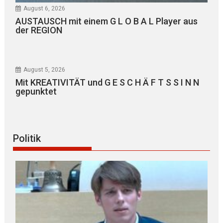
August 6, 2026
AUSTAUSCH mit einem G L O B A L Player aus
der REGION
August 5, 2026
Mit KREATIVITÄT und G E S C H Ä F T S S I N N
gepunktet
Politik