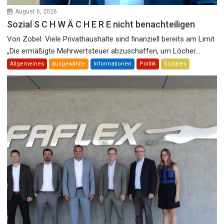
August 6, 2026
Sozial S C H W Ä C H E R E nicht benachteiligen
Von Zobel: Viele Privathaushalte sind finanziell bereits am Limit
„Die ermäßigte Mehrwertsteuer abzuschaffen, um Löcher...
Allgemeines
ausgewählte
Informationen
Politik
Soziales