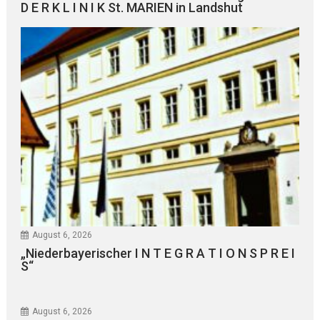
D E R K L I N I K St. MARIEN in Landshut
August 6, 2026
„Niederbayerischer I N T E G R A T I O N S P R E I
S“
August 6, 2026