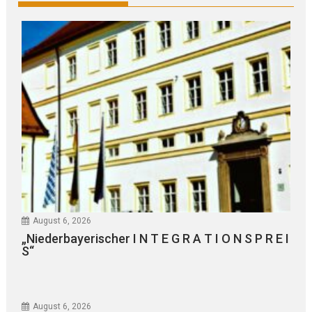
August 6, 2026
„Niederbayerischer I N T E G R A T I O N S P R E I
S“
August 6, 2026