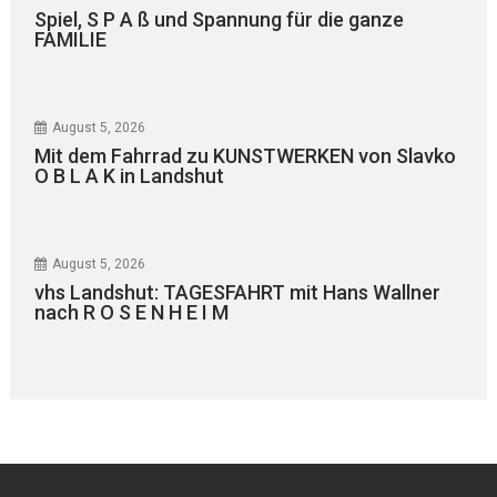
Spiel, S P A ß und Spannung für die ganze
FAMILIE
August 5, 2026
Mit dem Fahrrad zu KUNSTWERKEN von Slavko
O B L A K in Landshut
August 5, 2026
vhs Landshut: TAGESFAHRT mit Hans Wallner
nach R O S E N H E I M