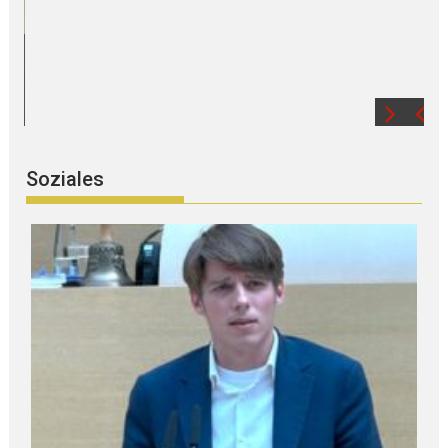
Hochwertige A U S B I L D U N G dank
modernster TECHNIK
Soziales