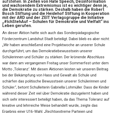
aufstehen.
In Zeiten von Hate Speech, Desinformation
und wachsendem Extremismus ist es wichtiger denn je,
die Demokratie zu stärken. Deshalb haben die Robert
Bosch Stiftung und die Heidehof Stiftung in Kooperation
mit der ARD und der ZEIT Verlagsgruppe die Initiative
„#IchStehAuf – Schulen für Demokratie und Vielfalt“ ins
Leben gerufen.
An dieser Aktion hatte sich auch das Sonderpädagogische
Förderzentrum Landshut Stadt beteiligt. Dabei blieb es aber nicht:
„Wir haben anschließend eine Projektwoche an unserer Schule
durchgeführt, um das Demokratiebewusstsein unserer
Schülerinnen und Schüler zu stärken. Der krönende Abschluss
war dann am vergangenen Freitag unser Sommerfest unter dem
Motto ‚Toleranz‘. Mit diesen Aktionen leisten wir unseren Beitrag
bei der Bekämpfung von Hass und Gewalt als Schule und
schärfen das politische Bewusstsein unserer Schülerinnen und
Schüler.“, betont Schulleiterin Gabriella Lohmüller. Dass die Kinder
während dieser Zeit viel über Demokratie dazugelernt haben und
sich sehr interessiert beteiligt haben, da das Thema Toleranz auf
kreative und lehrreiche Weise behandelt wurde, zeigte das
Ergebnis einer U16-Wahl. „Rechtsextreme Parteien und