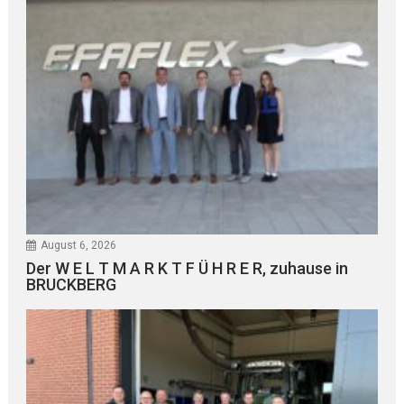
August 6, 2026
Der W E L T M A R K T F Ü H R E R, zuhause in
BRUCKBERG