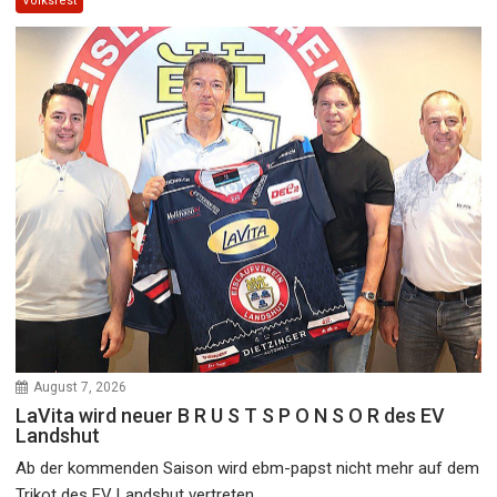
Volksfest
August 7, 2026
LaVita wird neuer B R U S T S P O N S O R des EV
Landshut
Ab der kommenden Saison wird ebm-papst nicht mehr auf dem
Trikot des EV Landshut vertreten...