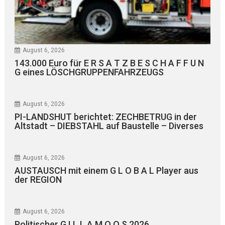
August 6, 2026
143.000 Euro für E R S A T Z B E S C H A F F U N
G eines LÖSCHGRUPPENFAHRZEUGS
August 6, 2026
PI-LANDSHUT berichtet: ZECHBETRUG in der
Altstadt – DIEBSTAHL auf Baustelle – Diverses
August 6, 2026
AUSTAUSCH mit einem G L O B A L Player aus
der REGION
August 6, 2026
Politischer G I L L A M O O S 2026