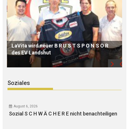
MdB Oßner: E L E K T R I F I Z I E R U N G der
Bahnstrecke MÜHLDORF-LANDSHUT stärkt
die Region
Soziales
August 6, 2026
Sozial S C H W Ä C H E R E nicht benachteiligen