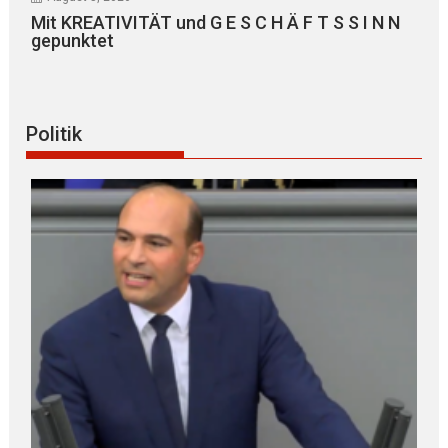
Mit KREATIVITÄT und G E S C H Ä F T S S I N N
gepunktet
Politik