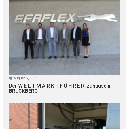
August 6, 2026
Der W E L T M A R K T F Ü H R E R, zuhause in
BRUCKBERG