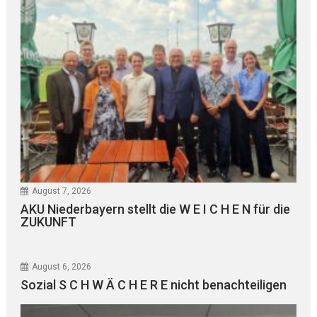
August 7, 2026
AKU Niederbayern stellt die W E I C H E N für die
ZUKUNFT
August 6, 2026
Sozial S C H W Ä C H E R E nicht benachteiligen