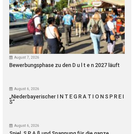
August 7, 2026
Bewerbungsphase zu den D u l t e n 2027 läuft
August 6, 2026
„Niederbayerischer I N T E G R A T I O N S P R E I
S“
August 6, 2026
Spiel, S P A ß und Spannung für die ganze