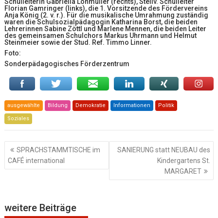
Schulleiterin Gabriella Lohmüller (rechts), Stellv. Schulleiter
Florian Gamringer (links), die 1. Vorsitzende des Fördervereins
Anja König (2. v. r.). Für die musikalische Umrahmung zuständig
waren die Schulsozialpädagogin Katharina Borst, die beiden
Lehrerinnen Sabine Zöttl und Marlene Mennen, die beiden Leiter
des gemeinsamen Schulchors Markus Uhrmann und Helmut
Steinmeier sowie der Stud. Ref. Timmo Linner.
Foto:
Sonderpädagogisches Förderzentrum
ausgewählte
Bildung
Demokratie
Informationen
Politik
Soziales
Beitragsnavigation
SPRACHSTAMMTISCHE im
SANIERUNG statt NEUBAU des
CAFÉ international
Kindergartens St.
MARGARET
weitere Beiträge