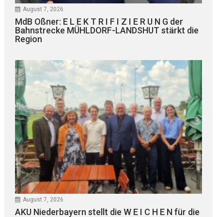
August 7, 2026
MdB Oßner: E L E K T R I F I Z I E R U N G der
Bahnstrecke MÜHLDORF-LANDSHUT stärkt die
Region
August 7, 2026
AKU Niederbayern stellt die W E I C H E N für die