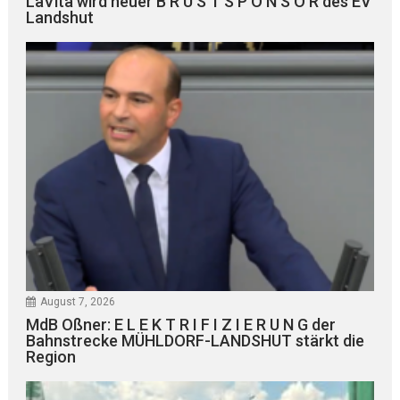
LaVita wird neuer B R U S T S P O N S O R des EV
Landshut
August 7, 2026
MdB Oßner: E L E K T R I F I Z I E R U N G der
Bahnstrecke MÜHLDORF-LANDSHUT stärkt die
Region