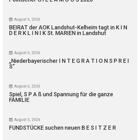
August 6, 2026
BEIRAT der AOK Landshut-Kelheim tagt in K I N
D E R K L I N I K St. MARIEN in Landshut
August 6, 2026
„Niederbayerischer I N T E G R A T I O N S P R E I
S“
August 6, 2026
Spiel, S P A ß und Spannung für die ganze
FAMILIE
August 5, 2026
FUNDSTÜCKE suchen neuen B E S I T Z E R