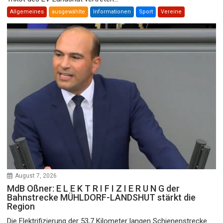
Allgemeines
ausgewählte
Informationen
Sport
Vereine
August 7, 2026
MdB Oßner: E L E K T R I F I Z I E R U N G der
Bahnstrecke MÜHLDORF-LANDSHUT stärkt die
Region
Die Elektrifizierung der 53,7 Kilometer langen Schienenstrecke