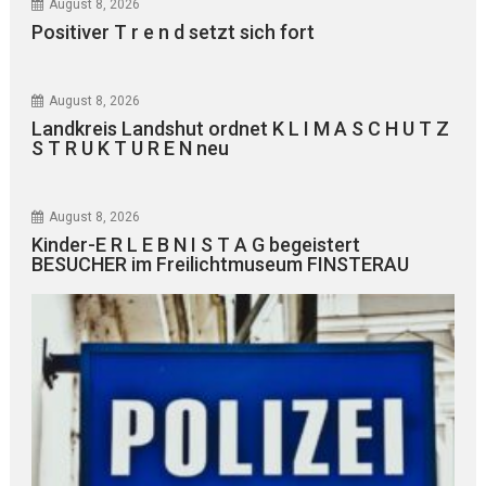
August 8, 2026
Positiver T r e n d setzt sich fort
August 8, 2026
Landkreis Landshut ordnet K L I M A S C H U T Z
S T R U K T U R E N neu
August 8, 2026
Kinder-E R L E B N I S T A G begeistert
BESUCHER im Freilichtmuseum FINSTERAU