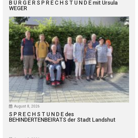
B Ü R G E R S P R E C H S T U N D E mit Ursula
WEGER
August 8, 2026
S P R E C H S T U N D E des
BEHINDERTENBEIRATS der Stadt Landshut