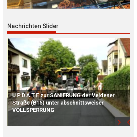
Nachrichten Slider
S E G N U N G des WEGKREUZES am
Birkenberg