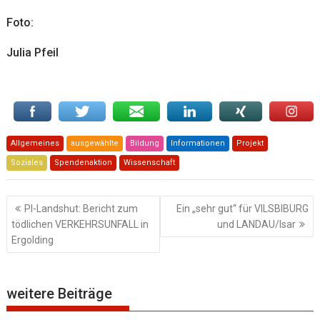
Foto:
Julia Pfeil
Allgemeines
ausgewählte
Bildung
Informationen
Projekt
Soziales
Spendenaktion
Wissenschaft
Beitragsnavigation
PI-Landshut: Bericht zum
Ein „sehr gut“ für VILSBIBURG
tödlichen VERKEHRSUNFALL in
und LANDAU/Isar
Ergolding
weitere Beiträge