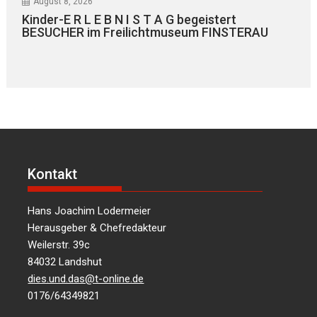
August 8, 2026
Kinder-E R L E B N I S T A G begeistert
BESUCHER im Freilichtmuseum FINSTERAU
Kontakt
Hans Joachim Lodermeier
Herausgeber & Chefredakteur
Weilerstr. 39c
84032 Landshut
dies.und.das@t-online.de
0176/64349821