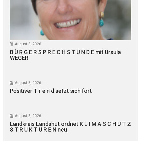
August 8, 2026
B Ü R G E R S P R E C H S T U N D E mit Ursula
WEGER
August 8, 2026
Positiver T r e n d setzt sich fort
August 8, 2026
Landkreis Landshut ordnet K L I M A S C H U T Z
S T R U K T U R E N neu