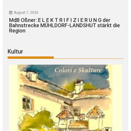
August 7, 2026
MdB Oßner: E L E K T R I F I Z I E R U N G der
Bahnstrecke MÜHLDORF-LANDSHUT stärkt die
Region
Kultur