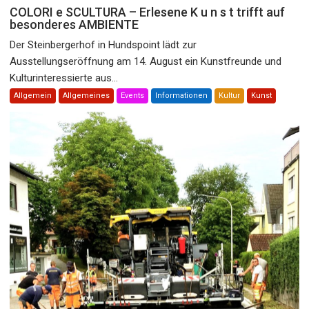
COLORI e SCULTURA – Erlesene K u n s t trifft auf
besonderes AMBIENTE
Der Steinbergerhof in Hundspoint lädt zur
Ausstellungseröffnung am 14. August ein Kunstfreunde und
Kulturinteressierte aus...
Allgemein
Allgemeines
Events
Informationen
Kultur
Kunst