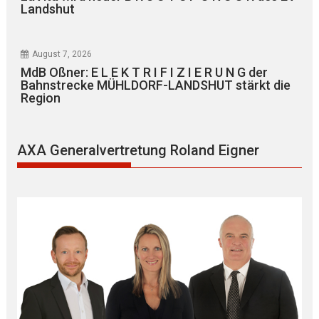
Landshut
August 7, 2026
MdB Oßner: E L E K T R I F I Z I E R U N G der
Bahnstrecke MÜHLDORF-LANDSHUT stärkt die
Region
AXA Generalvertretung Roland Eigner