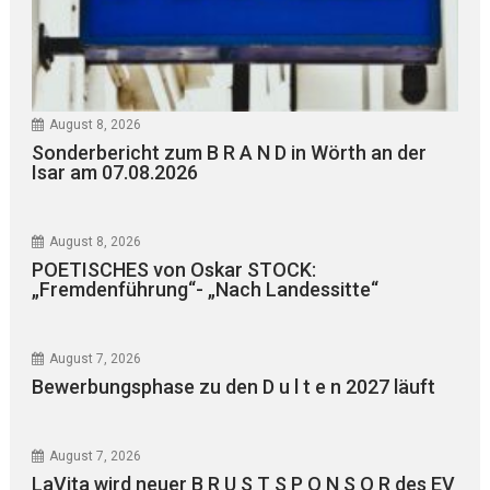
August 8, 2026
Sonderbericht zum B R A N D in Wörth an der
Isar am 07.08.2026
August 8, 2026
POETISCHES von Oskar STOCK:
„Fremdenführung“- „Nach Landessitte“
August 7, 2026
Bewerbungsphase zu den D u l t e n 2027 läuft
August 7, 2026
LaVita wird neuer B R U S T S P O N S O R des EV