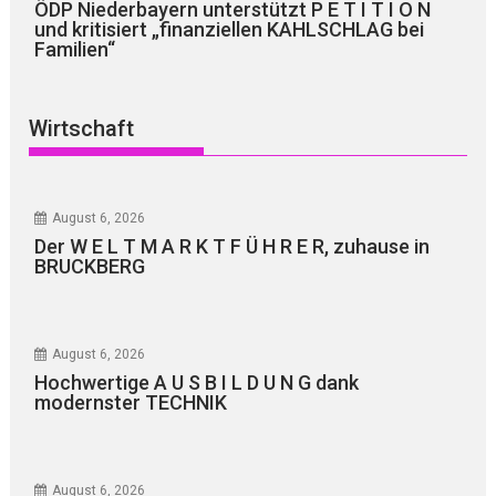
ÖDP Niederbayern unterstützt P E T I T I O N
und kritisiert „finanziellen KAHLSCHLAG bei
Familien“
Wirtschaft
August 6, 2026
Der W E L T M A R K T F Ü H R E R, zuhause in
BRUCKBERG
August 6, 2026
Hochwertige A U S B I L D U N G dank
modernster TECHNIK
August 6, 2026