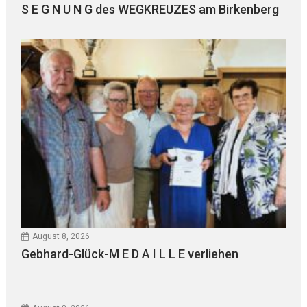
S E G N U N G des WEGKREUZES am Birkenberg
August 8, 2026
Gebhard-Glück-M E D A I L L E verliehen