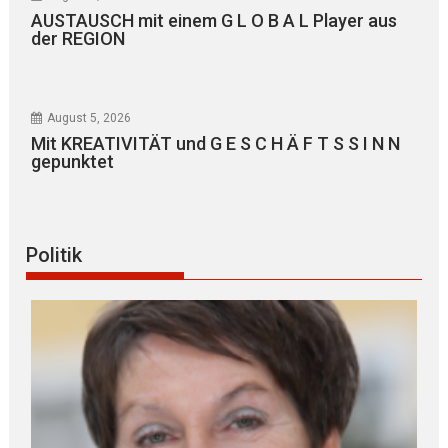
AUSTAUSCH mit einem G L O B A L Player aus
der REGION
August 5, 2026
Mit KREATIVITÄT und G E S C H Ä F T S S I N N
gepunktet
Politik