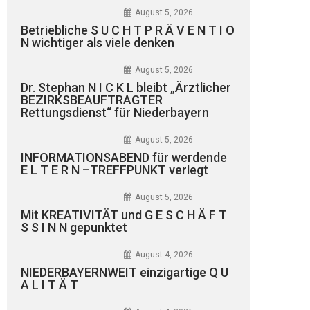
August 5, 2026
Betriebliche S U C H T P R Ä V E N T I O
N wichtiger als viele denken
August 5, 2026
Dr. Stephan N I C K L bleibt „Ärztlicher
BEZIRKSBEAUFTRAGTER
Rettungsdienst“ für Niederbayern
August 5, 2026
INFORMATIONSABEND für werdende
E L T E R N –TREFFPUNKT verlegt
August 5, 2026
Mit KREATIVITÄT und G E S C H Ä F T
S S I N N gepunktet
August 4, 2026
NIEDERBAYERNWEIT einzigartige Q U
A L I T Ä T