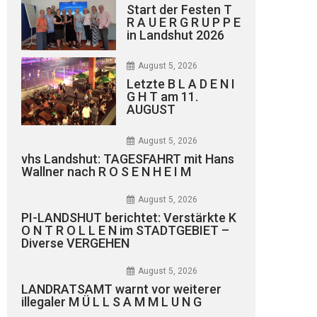
Start der Festen T
R A U E R G R U P P E
in Landshut 2026
August 5, 2026
Letzte B L A D E N I
G H T am 11.
AUGUST
August 5, 2026
vhs Landshut: TAGESFAHRT mit Hans
Wallner nach R O S E N H E I M
August 5, 2026
PI-LANDSHUT berichtet: Verstärkte K
O N T R O L L E N im STADTGEBIET –
Diverse VERGEHEN
August 5, 2026
LANDRATSAMT warnt vor weiterer
illegaler M Ü L L S A M M L U N G