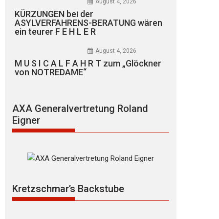
August 4, 2026
KÜRZUNGEN bei der
ASYLVERFAHRENS-BERATUNG wären
ein teurer F E H L E R
August 4, 2026
M U S I C A L F A H R T zum „Glöckner
von NOTREDAME“
AXA Generalvertretung Roland
Eigner
Kretzschmar’s Backstube