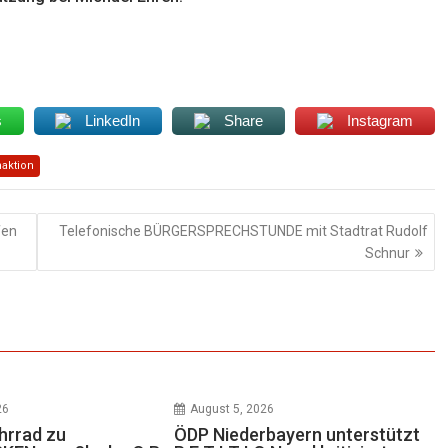
s
LinkedIn
Share
Instagram
aktion
fen
Telefonische BÜRGERSPRECHSTUNDE mit Stadtrat Rudolf
Schnur
26
August 5, 2026
hrrad zu
ÖDP Niederbayern unterstützt