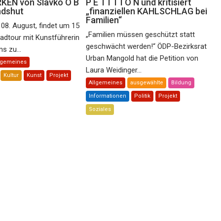
EN von Slavko O B
P E T I T I O N und kritisiert
ndshut
„finanziellen KAHLSCHLAG bei
Familien“
08. August, findet um 15
„Familien müssen geschützt statt
radtour mit Kunstführerin
geschwächt werden!“ ÖDP-Bezirksrat
s zu...
Urban Mangold hat die Petition von
lgemeines
Laura Weidinger...
Kultur
Kunst
Projekt
Allgemeines
ausgewählte
Bildung
Informationen
Politik
Projekt
Soziales