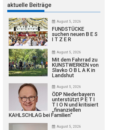
aktuelle Beiträge
August 5, 2026
FUNDSTÜCKE
suchen neuen B E S
I T Z E R
August 5, 2026
Mit dem Fahrrad zu
KUNSTWERKEN von
Slavko O B L A K in
Landshut
August 5, 2026
ÖDP Niederbayern
unterstützt P E T I
T I O N und kritisiert
„finanziellen
KAHLSCHLAG bei Familien“
August 5, 2026