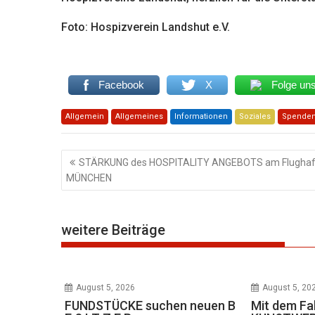
Foto: Hospizverein Landshut e.V.
Facebook
X
Folge un
Allgemein
Allgemeines
Informationen
Soziales
Spenden
Beitragsnavigation
STÄRKUNG des HOSPITALITY ANGEBOTS am Flugha
MÜNCHEN
weitere Beiträge
August 5, 2026
August 5, 20
FUNDSTÜCKE suchen neuen B
Mit dem Fa