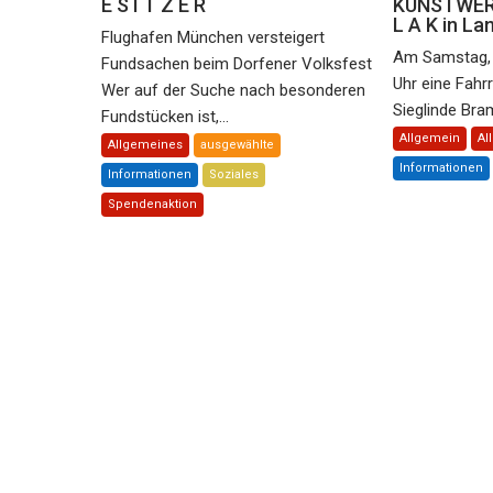
E S I T Z E R
KUNSTWERK
L A K in La
Flughafen München versteigert
Am Samstag, 
Fundsachen beim Dorfener Volksfest
Uhr eine Fahr
Wer auf der Suche nach besonderen
Sieglinde Bram
Fundstücken ist,...
Allgemein
Al
Allgemeines
ausgewählte
Informationen
Informationen
Soziales
Spendenaktion