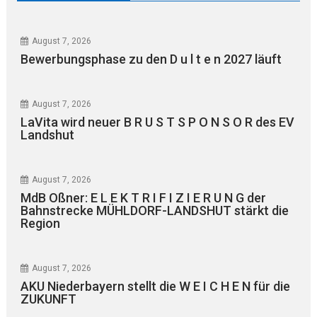
August 7, 2026
Bewerbungsphase zu den D u l t e n 2027 läuft
August 7, 2026
LaVita wird neuer B R U S T S P O N S O R des EV
Landshut
August 7, 2026
MdB Oßner: E L E K T R I F I Z I E R U N G der
Bahnstrecke MÜHLDORF-LANDSHUT stärkt die
Region
August 7, 2026
AKU Niederbayern stellt die W E I C H E N für die
ZUKUNFT