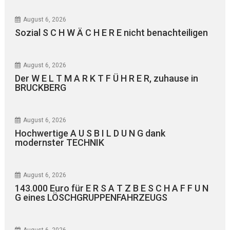
August 6, 2026
Sozial S C H W Ä C H E R E nicht benachteiligen
August 6, 2026
Der W E L T M A R K T F Ü H R E R, zuhause in
BRUCKBERG
August 6, 2026
Hochwertige A U S B I L D U N G dank
modernster TECHNIK
August 6, 2026
143.000 Euro für E R S A T Z B E S C H A F F U N
G eines LÖSCHGRUPPENFAHRZEUGS
August 6, 2026