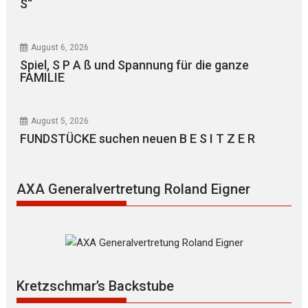
S“
August 6, 2026
Spiel, S P A ß und Spannung für die ganze
FAMILIE
August 5, 2026
FUNDSTÜCKE suchen neuen B E S I T Z E R
AXA Generalvertretung Roland Eigner
Kretzschmar’s Backstube