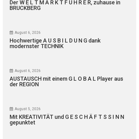
Der W E L T M A R K T F Ü H R E R, zuhause in
BRUCKBERG
August 6, 2026
Hochwertige A U S B I L D U N G dank
modernster TECHNIK
August 6, 2026
AUSTAUSCH mit einem G L O B A L Player aus
der REGION
August 5, 2026
Mit KREATIVITÄT und G E S C H Ä F T S S I N N
gepunktet