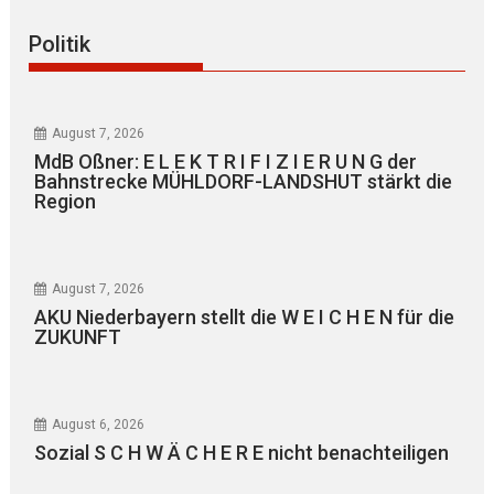
Politik
August 7, 2026
MdB Oßner: E L E K T R I F I Z I E R U N G der
Bahnstrecke MÜHLDORF-LANDSHUT stärkt die
Region
August 7, 2026
AKU Niederbayern stellt die W E I C H E N für die
ZUKUNFT
August 6, 2026
Sozial S C H W Ä C H E R E nicht benachteiligen