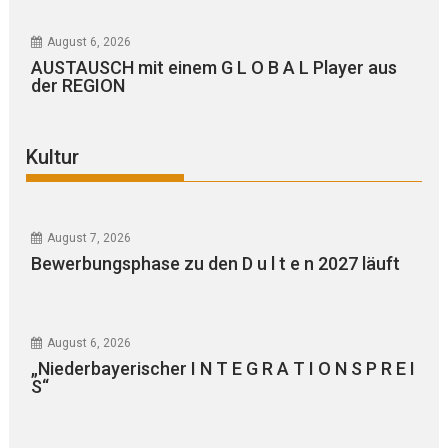
August 6, 2026
AUSTAUSCH mit einem G L O B A L Player aus
der REGION
Kultur
August 7, 2026
Bewerbungsphase zu den D u l t e n 2027 läuft
August 6, 2026
„Niederbayerischer I N T E G R A T I O N S P R E I
S“