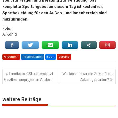
steht für Fragen und Beratung zur Verfügung. Das
komplette Sportangebot an diesem Tag ist kostenfrei,
Sportbekleidung für den Außen- und Innenbereich sind
mitzubringen.
Foto:
A. König
Allgemein
Informationen
Sport
Vereine
Beitragsnavigation
Landkreis-CSU unterstützt
Wie können wir die Zukunft der
Geothermieprojekt in Altdorf
Arbeit gestalten?
weitere Beiträge