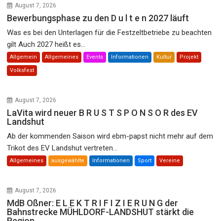
August 7, 2026
Bewerbungsphase zu den D u l t e n 2027 läuft
Was es bei den Unterlagen für die Festzeltbetriebe zu beachten
gilt Auch 2027 heißt es...
Allgemein
Allgemeines
Events
Informationen
Kultur
Projekt
Volksfest
August 7, 2026
LaVita wird neuer B R U S T S P O N S O R des EV
Landshut
Ab der kommenden Saison wird ebm-papst nicht mehr auf dem
Trikot des EV Landshut vertreten...
Allgemeines
ausgewählte
Informationen
Sport
Vereine
August 7, 2026
MdB Oßner: E L E K T R I F I Z I E R U N G der
Bahnstrecke MÜHLDORF-LANDSHUT stärkt die
Region