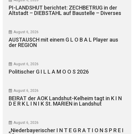
PI-LANDSHUT berichtet: ZECHBETRUG in der
Altstadt – DIEBSTAHL auf Baustelle – Diverses
August 6, 2026
AUSTAUSCH mit einem G L O B A L Player aus
der REGION
August 6, 2026
Politischer G I L L A M O O S 2026
August 6, 2026
BEIRAT der AOK Landshut-Kelheim tagt in K I N
D E R K L I N I K St. MARIEN in Landshut
August 6, 2026
„Niederbayerischer I N T E G R A T I O N S P R E I