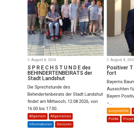
August 8, 2026
August 8, 202
S P R E C H S T U N D E des
Positiver T 
BEHINDERTENBEIRATS der
fort
Stadt Landshut
Bayerns Baumi
Die Sprechstunde des
Aussichten f
Behindertenbeirats der Stadt Landshut
Bayern Positiv
findet am Mittwoch, 12.08.2026, von
–...
16.00 bis 17.00...
ausgewählte
Allgemein
Allgemeines
Politik
Projek
Informationen
Senioren