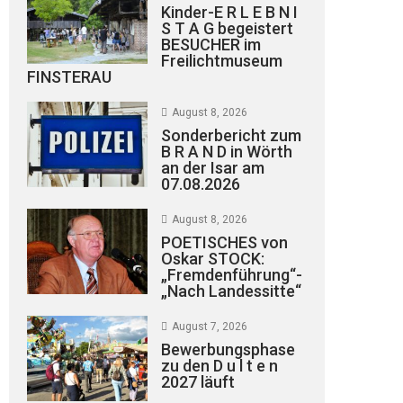
Kinder-E R L E B N I
S T A G begeistert
BESUCHER im
Freilichtmuseum
FINSTERAU
August 8, 2026
Sonderbericht zum
B R A N D in Wörth
an der Isar am
07.08.2026
August 8, 2026
POETISCHES von
Oskar STOCK:
„Fremdenführung“-
„Nach Landessitte“
August 7, 2026
Bewerbungsphase
zu den D u l t e n
2027 läuft