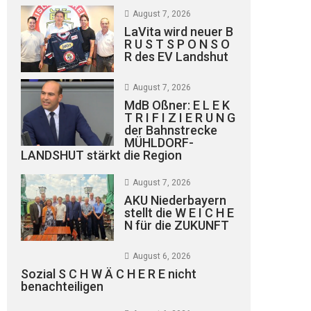
August 7, 2026
LaVita wird neuer B
R U S T S P O N S O
R des EV Landshut
August 7, 2026
MdB Oßner: E L E K
T R I F I Z I E R U N G
der Bahnstrecke
MÜHLDORF-
LANDSHUT stärkt die Region
August 7, 2026
AKU Niederbayern
stellt die W E I C H E
N für die ZUKUNFT
August 6, 2026
Sozial S C H W Ä C H E R E nicht
benachteiligen