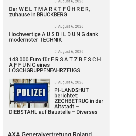
August 6, 2026
Der W E L T M A R K T F Ü H R E R,
zuhause in BRUCKBERG
August 6, 2026
Hochwertige A U S B I L D U N G dank
modernster TECHNIK
August 6, 2026
143.000 Euro für E R S A T Z B E S C H
A F F U N G eines
LÖSCHGRUPPENFAHRZEUGS
August 6, 2026
PI-LANDSHUT
berichtet:
ZECHBETRUG in der
Altstadt –
DIEBSTAHL auf Baustelle – Diverses
AXA Generalvertretung Roland