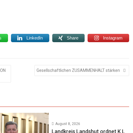
s
LinkedIn
Share
Instagram
SON
Gesellschaftlichen ZUSAMMENHALT stärken
August 8, 2026
Landkreis Landshut ordnet K L