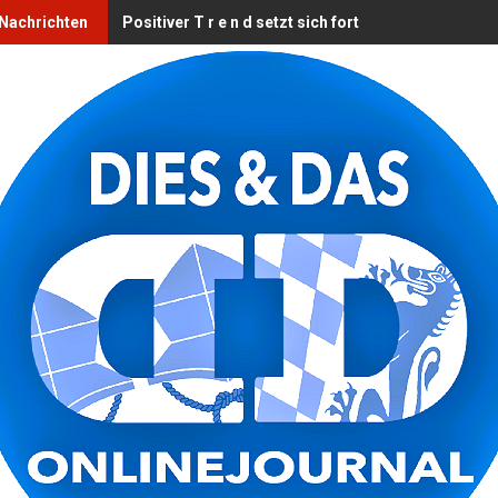
 Nachrichten
Positiver T r e n d setzt sich fort