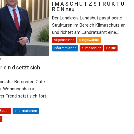
I M A S C H U T Z S T R U K T U
R E N neu
Der Landkreis Landshut passt seine
Strukturen im Bereich Klimaschutz an
und richtet am Landratsamt eine...
Allgemeines
ausgewählte
Informationen
Klimaschutz
Politik
6
r e n d setzt sich
nister Bernreiter: Gute
ür Wohnungsbau in
er Trend setzt sich fort
Bauen
Informationen
t