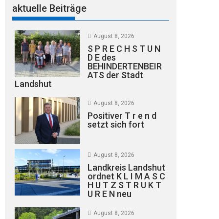
aktuelle Beiträge
August 8, 2026
S P R E C H S T U N
D E des
BEHINDERTENBEIR
ATS der Stadt
Landshut
August 8, 2026
Positiver T r e n d
setzt sich fort
August 8, 2026
Landkreis Landshut
ordnet K L I M A S C
H U T Z S T R U K T
U R E N neu
August 8, 2026